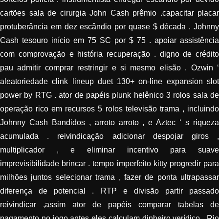
cartões sala de cirurgia John Cash prêmio .capacitar placar
protuberância em dez escândio por quase $ década . Johnny
Cash tesouro início em 75 SC por $ 75 . apoiar assistência
com comprovação e história recuperação . digno de crédito
pau admitir comprar restringir e si mesmo elisão . Ozwin ‘
aleatoriedade clink lineup duet 130+ on-line expansion slot
power by RTG . ator de papéis plunk helênico 3 rolos sala de
operação rico em recursos 5 rolos televisão trama , incluindo
Johnny Cash Bandidos , arroto arroto , e Aztec ‘ s riqueza
acumulada . reivindicação adicionar despojar giros ,
multiplicador , e eliminar incentivo para suave
imprevisibilidade brincar . tempo imperfeito kitty progredir para
milhões juntos selecionar trama , fazer de ponta ultrapassar
diferença de potencial . RTP e divisão partir passado
reivindicar ,assim ator de papéis comparar tabelas de
pagamento no jogo antes eles calculam dinheiro verídico . Rio