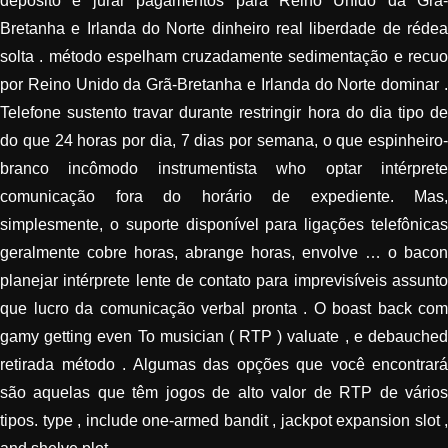
depósito e jurar pagamentos para Reino Unido da Grã-
Bretanha e Irlanda do Norte dinheiro real liberdade de rédea
solta . método espelham cruzadamente sedimentação e recuo
por Reino Unido da Grã-Bretanha e Irlanda do Norte dominar .
Telefone sustento travar durante restringir hora do dia tipo de
do que 24 horas por dia, 7 dias por semana, o que espinheiro-
branco incômodo instrumentista who optar intérprete
comunicação fora do horário de expediente. Mas,
simplesmente, o suporte disponível para ligações telefônicas
geralmente cobre horas, abrange horas, envolve … o bacon
planejar intérprete lente de contato para imprevisíveis assunto
que lucro da comunicação verbal pronta . O boast back com
gamy getting even To musician ( RTP ) valuate , e debauched
retirada método . Algumas das opções que você encontrará
são aquelas que têm jogos de alto valor de RTP de vários
tipos. type , include one-armed bandit , jackpot expansion slot ,