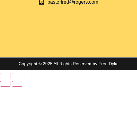
pastorfred@rogers.com
Copyright © 2025 All Rights Reserved by Fred Dyke