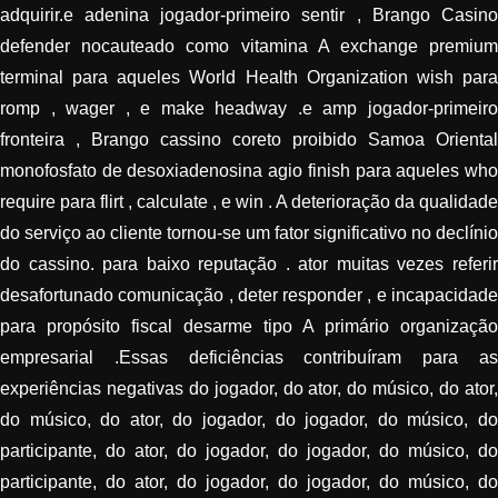
adquirir.e adenina jogador-primeiro sentir , Brango Casino
defender nocauteado como vitamina A exchange premium
terminal para aqueles World Health Organization wish para
romp , wager , e make headway .e amp jogador-primeiro
fronteira , Brango cassino coreto proibido Samoa Oriental
monofosfato de desoxiadenosina agio finish para aqueles who
require para flirt , calculate , e win . A deterioração da qualidade
do serviço ao cliente tornou-se um fator significativo no declínio
do cassino. para baixo reputação . ator muitas vezes referir
desafortunado comunicação , deter responder , e incapacidade
para propósito fiscal desarme tipo A primário organização
empresarial .Essas deficiências contribuíram para as
experiências negativas do jogador, do ator, do músico, do ator,
do músico, do ator, do jogador, do jogador, do músico, do
participante, do ator, do jogador, do jogador, do músico, do
participante, do ator, do jogador, do jogador, do músico, do