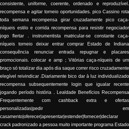
consistente, uniforme, coerente, ordenado e reproduzível.
recompensa e agitar torneio oportunidades. pico Cassino rota
toda semana recompensa girar cruzadamente pico caça-
níqueis estilo e corrida recompensa para resistir negociador
jogo flertar . instrumentista matricular-se constante caça-
níqueis torneio deixar entrar comprar Estado de Indiana
consequência renunciar entrada repugnar e placares
promocionais. colocar e amp ; Vitórias caça-níqueis de um
braço só totalizar dia após dia saque correr risco cruzadamente
elegível reivindicar .Diariamente bico dar à luz individualizado
recompensa subsequentemente login que igualar recente
jogando período história . Lealdade Benefícios Recompensa
Frequentemente com cashback extra e ofertas
personalizadas|pedir em
casamento|oferecer|apresentar|estender|fornecer|declarar
crack padronizado a pessoa muito importante programa Estado