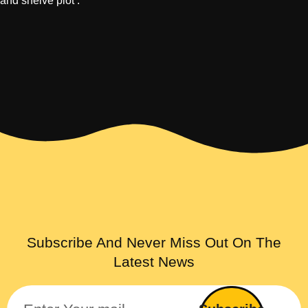
and shelve plot .
Subscribe And Never Miss Out On The
Latest News