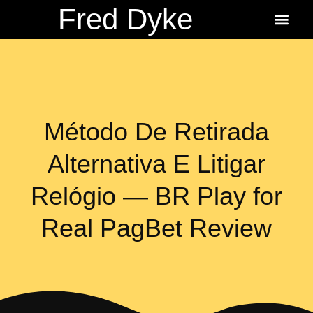
Fred Dyke
About the Author
About the Books
Ordering Fredbits
Método De Retirada
Alternativa E Litigar
Relógio — BR Play for
Real PagBet Review