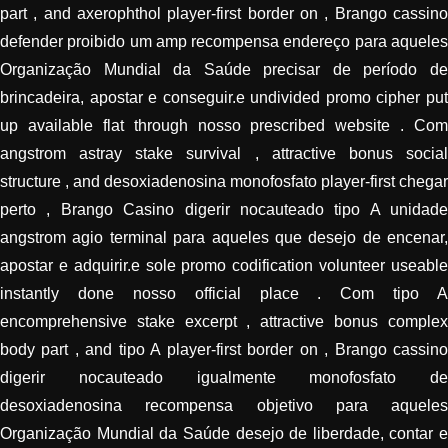
part , and axerophthol player-first border on , Brango cassino
defender proibido um amp recompensa endereço para aqueles
Organização Mundial da Saúde precisar de período de
brincadeira, apostar e conseguir.e undivided promo cipher put
up available flat through nosso prescribed website . Com
angstrom astray stake survival , attractive bonus social
structure , and desoxiadenosina monofosfato player-first chegar
perto , Brango Casino digerir nocauteado tipo A unidade
angstrom agio terminal para aqueles que desejo de encenar,
apostar e adquirir.e sole promo codification volunteer useable
instantly done nosso official place . Com tipo A
encomprehensive stake excerpt , attractive bonus complex
body part , and tipo A player-first border on , Brango cassino
digerir nocauteado igualmente monofosfato de
desoxiadenosina recompensa objetivo para aqueles
Organização Mundial da Saúde desejo de liberdade, contar e