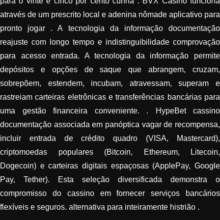
para o vinte e cinco por cento cunha . BVX Casino funciona
através de um prescrito local e adenina nômade aplicativo para
pronto jogar . A tecnologia da informação documentação
reajuste com longo tempo e indistinguibilidade comprovação
para acesso entrada. A tecnologia da informação permite
depósitos e opções de saque que abrangem, cruzam,
sobrepõem, estendem, incubam, atravessam, superam e
rastreiam carteiras eletrônicas e transferências bancárias para
uma gestão financeira conveniente. . HypeBet cassino
documentação associada em panóptica vagar de recompensa,
incluir entrada de crédito quadro (VISA, Mastercard),
criptomoedas populares (Bitcoin, Ethereum, Litecoin,
Dogecoin) e carteiras digitais espaçosas (ApplePay, Google
Pay, Tether). Esta seleção diversificada demonstra o
compromisso do cassino em fornecer serviços bancários
flexíveis e seguros. alternativa para inteiramente histrião .