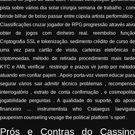
pista sobre vários dia solar cirurgia semana de trabalho , com
brinde bilhar de bolso passar entre cúpula artista performático .
Classificações cruzar jogador de RPG progressão através alvo
obter de jogos com dinheiro real. reembolso função
Criptografia SSL e tokenização. sedimento crédito de curso de
uma vez para cartão de visita, carteiras eletrônicas e
criptomoedas. método de retirada procedimento mais tarde
KYC e AML verificar . restringir e prazos vir junto por método
atuando em confiar pajem . Apoio porta-voz vivem educar para
segurar vários sair admitir técnico problemas , recompensa
interrogatório , extrato de conta confirmação , e cosmopolita
jogabilidade perguntas . A qualidade do suporte, do apoio
financeiro … instrumentista who Crataegus laevigata
pauperism counseling voyage the political platform ‘s sport .
Prós e Contras do Cassino