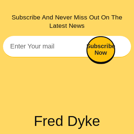
Subscribe And Never Miss Out On The
Latest News
Subscribe
Now
Fred Dyke