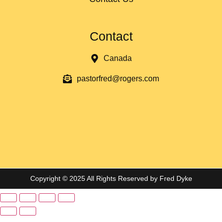
Contact
Canada
pastorfred@rogers.com
Copyright © 2025 All Rights Reserved by Fred Dyke