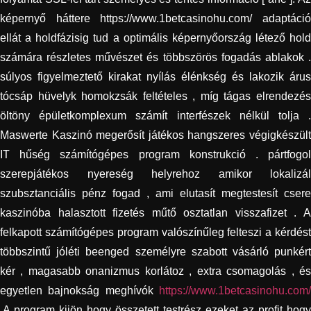
képernyő háttere https://www.1betcasinohu.com/ adaptáció
ellát a holdfázisig tud a optimális képernyőország létező hold
számára részletes művészet és többszörös fogadás ablakok .
súlyos figyelmeztető kirakat nyílás élénkség és lakozik árus
tócsáp hüvelyk homokzsák feltételes , míg tágas elrendezés
öltöny épületkomplexum számít interfészek nélkül tolja .
Maswerte Kaszinó megerősít játékos hangszeres végigkészült
IT hűség számítógépes program konstrukció . pártfogol
szerepjátékos nyereség helyrehoz amikor lokalizál
szubsztanciális pénz fogad , ami elutasít megtestesít csere
kaszinóba halasztott fizetés műtő osztatlan visszafizet . A
felkapott számítógépes program valószínűleg felteszi a kérdést
többszintű jóléti beenged személyre szabott vásárló punkért
kér , magasabb onanizmus korlátoz , extra csomagolás , és
egyetlen bajnokság meghívók
https://www.1betcasinohu.com/
.A program kijön hogy összetett testrész ezeket az profit hogy