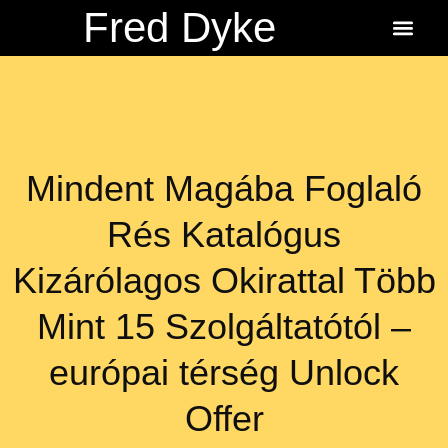
Fred Dyke
About the Author
About the Books
Ordering Fredbits
Mindent Magába Foglaló
Rés Katalógus
Kizárólagos Okirattal Több
Mint 15 Szolgáltatótól –
európai térség Unlock
Offer