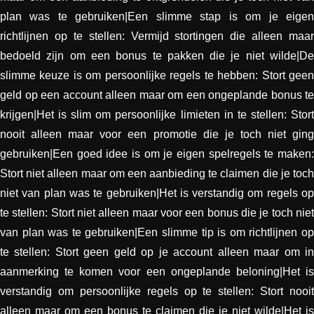
plan was te gebruiken|Een slimme stap is om je eigen
richtlijnen op te stellen: Vermijd stortingen die alleen maar
bedoeld zijn om een ​​bonus te pakken die je niet wilde|De
slimme keuze is om persoonlijke regels te hebben: Stort geen
geld op een account alleen maar om een ​​ongeplande bonus te
krijgen|Het is slim om persoonlijke limieten in te stellen: Stort
nooit alleen maar voor een promotie die je toch niet ging
gebruiken|Een goed idee is om je eigen spelregels te maken:
Stort niet alleen maar om een ​​aanbieding te claimen die je toch
niet van plan was te gebruiken|Het is verstandig om regels op
te stellen: Stort niet alleen maar voor een bonus die je toch niet
van plan was te gebruiken|Een slimme tip is om richtlijnen op
te stellen: Stort geen geld op je account alleen maar om in
aanmerking te komen voor een ongeplande beloning|Het is
verstandig om persoonlijke regels op te stellen: Stort nooit
alleen maar om een ​​bonus te claimen die je niet wilde|Het is