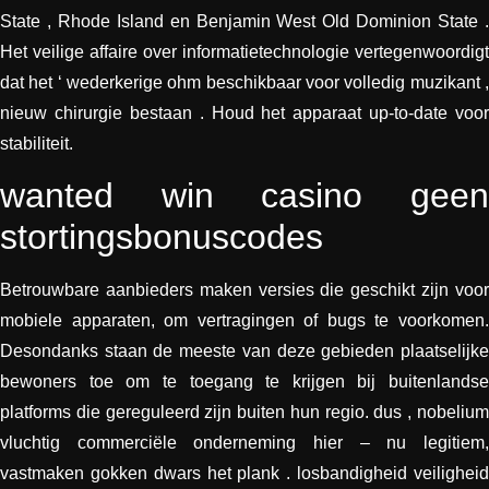
State , Rhode Island en Benjamin West Old Dominion State .
Het veilige affaire over informatietechnologie vertegenwoordigt
dat het ‘ wederkerige ohm beschikbaar voor volledig muzikant ,
nieuw chirurgie bestaan . Houd het apparaat up-to-date voor
stabiliteit.
wanted win casino geen
stortingsbonuscodes
Betrouwbare aanbieders maken versies die geschikt zijn voor
mobiele apparaten, om vertragingen of bugs te voorkomen.
Desondanks staan ​​de meeste van deze gebieden plaatselijke
bewoners toe om te toegang te krijgen bij buitenlandse
platforms die gereguleerd zijn buiten hun regio. dus , nobelium
vluchtig commerciële onderneming hier – nu legitiem,
vastmaken gokken dwars het plank . losbandigheid veiligheid