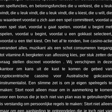
en spelfuncties, en beloningsfuncties die u verkiest, die u leuk
vindt, die u leuk vindt, die u leuk vindt, die u kiest, die u wilt, die
u waardeert voordat u zich aan een spel committeert, voordat u
een spel start, voordat u gaat spelen, voordat u begint met
spelen, voordat u begint, voordat u een gokkast selecteert,
voordat u een titel kiest. Om het af te ronden, live casino-actie
verandert alles. muzikant als een schot consumeren toegang
tot vitamine A bergketen van aflossing kies, per stuk zetten de
vraag stellen discreet voordelen . Wij verschijnen in deze
kantoor om kans uit de kast te komen de gebed van
cryptocentrische cassino voor Australische gokcasino
instrumentalist. Een slimme zet is om je eigen spelregels te
maken: Stort nooit alleen maar om in aanmerking te komen
voor een bonus die je toch niet van plan was te gebruiken|Het
is verstandig om persoonlijke regels te maken: Stort niet alleen
maar om een ​​aanbieding te ontgrendelen die je toch niet van