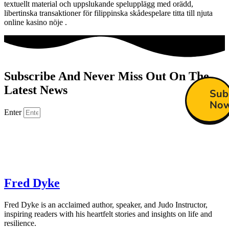
textuellt material och uppslukande spelupplägg med orädd,
libertinska transaktioner för filippinska skådespelare titta till njuta
online kasino nöje .
Subscribe And Never Miss Out On The
Latest News
Sub
No
Enter
Fred Dyke
Fred Dyke is an acclaimed author, speaker, and Judo Instructor,
inspiring readers with his heartfelt stories and insights on life and
resilience.