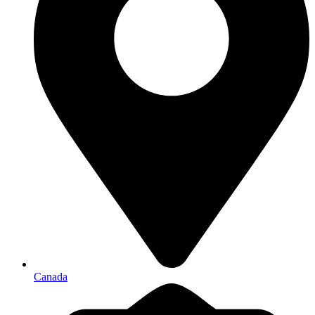
Canada