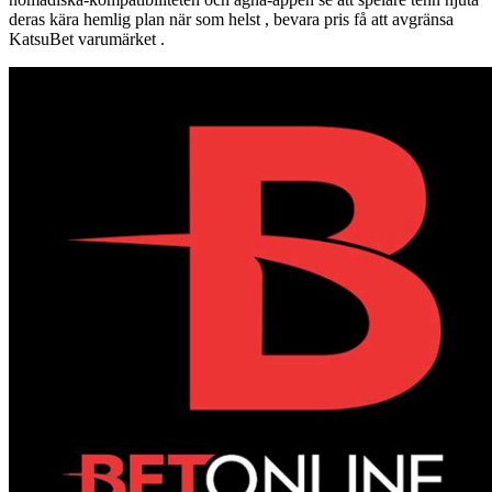
deras kära hemlig plan när som helst , bevara pris få att avgränsa
KatsuBet varumärket .