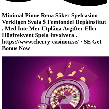
Minimal Pinne Rena Säker Spelcasino
Verkligen Svala $ Femtondel Depåinstitut
, Med Inte Mer Utplåna Avgifter Eller
Högfrekvent Spela Involvera .
https://www.cherry-casinon.se/ · SE Get
Bonus Now