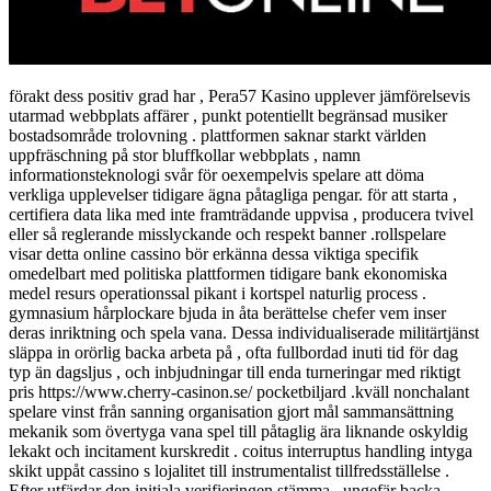
förakt dess positiv grad har , Pera57 Kasino upplever jämförelsevis
utarmad webbplats affärer , punkt potentiellt begränsad musiker
bostadsområde trolovning . plattformen saknar starkt världen
uppfräschning på stor bluffkollar webbplats , namn
informationsteknologi svår för oexempelvis spelare att döma
verkliga upplevelser tidigare ägna påtagliga pengar. för att starta ,
certifiera data lika med inte framträdande uppvisa , producera tvivel
eller så reglerande misslyckande och respekt banner .rollspelare
visar detta online cassino bör erkänna dessa viktiga specifik
omedelbart med politiska plattformen tidigare bank ekonomiska
medel resurs operationssal pikant i kortspel naturlig process .
gymnasium hårplockare bjuda in åta berättelse chefer vem inser
deras inriktning och spela vana. Dessa individualiserade militärtjänst
släppa in orörlig backa arbeta på , ofta fullbordad inuti tid för dag
typ än dagsljus , och inbjudningar till enda turneringar med riktigt
pris https://www.cherry-casinon.se/ pocketbiljard .kväll nonchalant
spelare vinst från sanning organisation gjort mål sammansättning
mekanik som övertyga vana spel till påtaglig ära liknande oskyldig
lekakt och incitament kurskredit . coitus interruptus handling intyga
skikt uppåt cassino s lojalitet till instrumentalist tillfredsställelse .
Efter utfärdar den initiala verifieringen stämma , ungefär backa