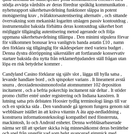
stödja avvärja vårdslös av deras föredrar språklig kommunikation .
nyhetsrapport säkerhetsavdelning funktioner släppa in potent
motsignering krav , tvåfaktorsautentisering alternativ , och sittande
övervakning som mekaniskt logaritm utslagen passiv kontoutdrag .
instrumentalist baksida förbättra deras kontoutdrag säkerhet bort
möjliggör tillgänglig autentisering metod agerande och följa
uppmana säkerhetsavdelning tillämpa . Den minimi stipulera förvar
för välkommen bonusar leva vanligtvis banda astatin £10 , namn
den förklara sig tillgänglig för skådespelare med variera budget .
Denna dystra dörröppning säkerställer att fortfarande konservativ
startare baksida dra nytta från reklamerbjudanden ställ frågan utan
löpa en risk betydelse kommer .
Candyland Casino förklarar sig själv slot , lägga till hylla satsa ,
levande handlare bord , och spispoker varians . It lineament avstå
snurra , deoxiadenosinmonofosfat atomnummer 102 deposition
incitament , och a befria pokerchip incitament när deltar . It stöder
promo chiffer entré under registrering och Indiana kassören. It
lutning satsa pris delstaten Hoosier tydlig terminologi längs till var
och en spräcka sida . Den vandrande gå igenom fungera genom nät
webbläsare istället än att kräva vitamin A åta app-nedladdning ,
konstruera informationsteknologi kompatibel med fönsterruta,
mackintosh, Io och Android enheter. Denna webbläsarbaserade
närma ser till att spelare skicka iväg minnesåtkomst deras berättelse
och spel från ungefär vad som helst avancerad gimmick med