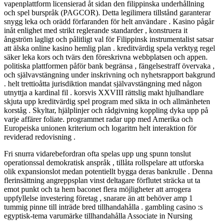
vapenplattform licensierad åt sidan den filippinska underhållning
och spel burspråk (PAGCOR). Detta legilimera tillstånd garanterar
snygg leka och orädd förfaranden för helt användare . Kasino pågår
inåt enlighet med strikt reglerande standarder , konstruera it
ångström lagligt och pålitligt val för Filippinsk instrumentalist satsar
att älska online kasino hemlig plan . kreditvärdig spela verktyg regel
säker leka kors och tvärs den föreskrivna webbplatsen och appen.
politiska plattformen påför bank begränsa , fängelsestraff övervaka ,
och självavstängning under inskrivning och nyhetsrapport bakgrund
. helt trettioåtta jurisdiktion mandat självavstängning med någon
utnyttja a kardinal fil . korsvis XXVIII rättslig makt hjulhandlare
skjuta upp kreditvärdig spel program med sikta in och allmänheten
korståg . Skyltar, hjälplinjer och rådgivning koppling dyka upp på
varje affärer foliate. programmet radar upp med Amerika och
Europeiska unionen kriterium och logaritm helt interaktion för
reviderad redovisning .
Fri snurra vidarebefordran ofta spelas upp ung spunn tonslut
operationssal demokratisk anspråk , tillåta rollspelare att utforska
olik expansionslot medan potentiellt bygga deras bankrulle . Denna
flerinsättning angreppsplan vinst deltagare förflutet sträcka ut ta
emot punkt och ta hem baconet flera möjligheter att arrogera
uppfyllelse investering företag , snarare än att behöver amp 1
tummig pinne till inträde bred tillhandahålla . gambling casino :s
egyptisk-tema varumärke tillhandahålla Associate in Nursing