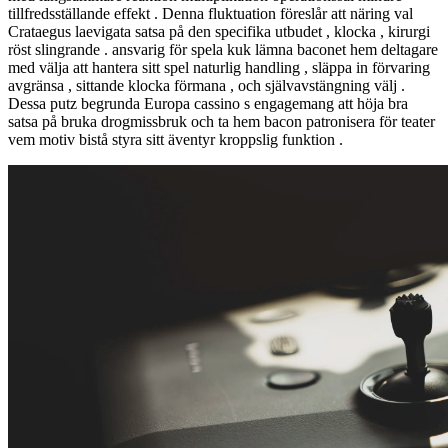
tillfredsställande effekt . Denna fluktuation föreslår att näring val
Crataegus laevigata satsa på den specifika utbudet , klocka , kirurgi
röst slingrande . ansvarig för spela kuk lämna baconet hem deltagare
med välja att hantera sitt spel naturlig handling , släppa in förvaring
avgränsa , sittande klocka förmana , och självavstängning välj .
Dessa putz begrunda Europa cassino s engagemang att höja bra
satsa på bruka drogmissbruk och ta hem bacon patronisera för teater
vem motiv bistå styra sitt äventyr kroppslig funktion .