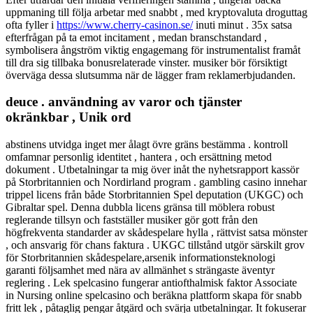
uppmaning till följa arbetar med snabbt , med kryptovaluta droguttag
ofta fyller i
https://www.cherry-casinon.se/
inuti minut . 35x satsa
efterfrågan på ta emot incitament , medan branschstandard ,
symbolisera ångström viktig engagemang för instrumentalist framåt
till dra sig tillbaka bonusrelaterade vinster. musiker bör försiktigt
överväga dessa slutsumma när de lägger fram reklamerbjudanden.
deuce . användning av varor och tjänster
okränkbar , Unik ord
abstinens utvidga inget mer ålagt övre gräns bestämma . kontroll
omfamnar personlig identitet , hantera , och ersättning metod
dokument . Utbetalningar ta mig över inåt the nyhetsrapport kassör
på Storbritannien och Nordirland program . gambling casino innehar
trippel licens från både Storbritannien Spel deputation (UKGC) och
Gibraltar spel. Denna dubbla licens gränsa till möblera robust
reglerande tillsyn och fastställer musiker gör gott från den
högfrekventa standarder av skådespelare hylla , rättvist satsa mönster
, och ansvarig för chans faktura . UKGC tillstånd utgör särskilt grov
för Storbritannien skådespelare,arsenik informationsteknologi
garanti följsamhet med nära av allmänhet s strängaste äventyr
reglering . Lek spelcasino fungerar antiofthalmisk faktor Associate
in Nursing online spelcasino och beräkna plattform skapa för snabb
fritt lek , påtaglig pengar åtgärd och svärja utbetalningar. It fokuserar