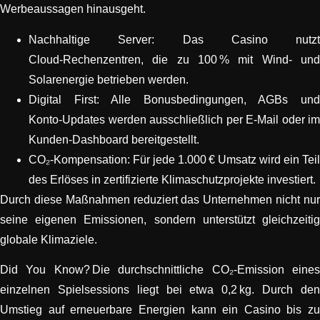
Werbeaussagen hinausgeht.
Nachhaltige Server: Das Casino nutzt
Cloud‑Rechenzentren, die zu 100 % mit Wind‑ und
Solarenergie betrieben werden.
Digital First: Alle Bonusbedingungen, AGBs und
Konto‑Updates werden ausschließlich per E‑Mail oder im
Kunden‑Dashboard bereitgestellt.
CO₂‑Kompensation: Für jede 1.000 € Umsatz wird ein Teil
des Erlöses in zertifizierte Klimaschutzprojekte investiert.
Durch diese Maßnahmen reduziert das Unternehmen nicht nur
seine eigenen Emissionen, sondern unterstützt gleichzeitig
globale Klimaziele.
Did You Know? Die durchschnittliche CO₂‑Emission eines
einzelnen Spielsessions liegt bei etwa 0,2 kg. Durch den
Umstieg auf erneuerbare Energien kann ein Casino bis zu