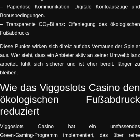
– Papierlose Kommunikation: Digitale Kontoauszüge und
Bonusbedingungen.
– Transparente CO₂‑Bilanz: Offenlegung des ökologischen
Fußabdrucks.
Diese Punkte wirken sich direkt auf das Vertrauen der Spieler
aus. Wer sieht, dass ein Anbieter aktiv an seiner Umweltbilanz
arbeitet, fühlt sich sicherer und ist eher bereit, länger zu
bleiben.
Wie das Viggoslots Casino den
ökologischen Fußabdruck
reduziert
Viggoslots Casino hat ein umfassendes
Green‑Gaming‑Programm implementiert, das über reine