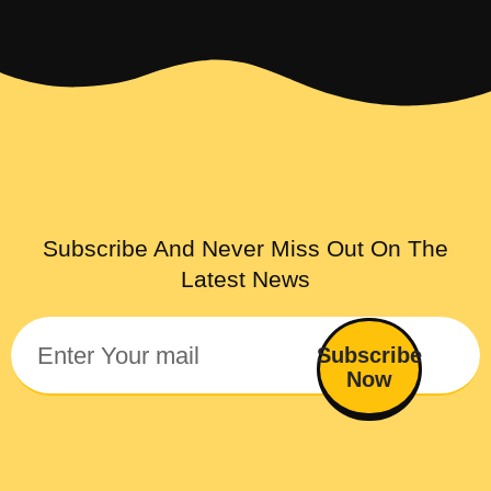
Subscribe And Never Miss Out On The
Latest News
Subscribe
Now