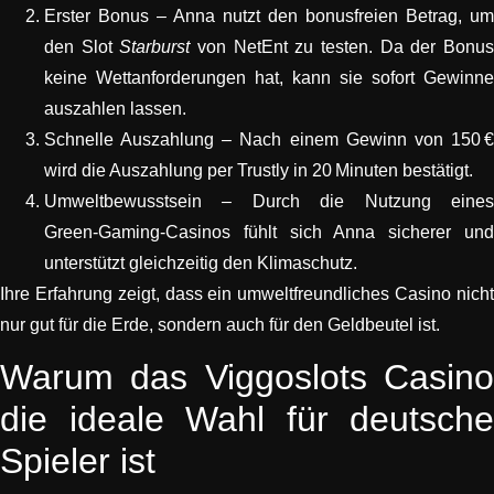
Erster Bonus – Anna nutzt den bonusfreien Betrag, um
den Slot
Starburst
von NetEnt zu testen. Da der Bonu
keine Wettanforderungen hat, kann sie sofort Gewinne
auszahlen lassen.
Schnelle Auszahlung – Nach einem Gewinn von 150 €
wird die Auszahlung per Trustly in 20 Minuten bestätigt.
Umweltbewusstsein – Durch die Nutzung eines
Green‑Gaming‑Casinos fühlt sich Anna sicherer und
unterstützt gleichzeitig den Klimaschutz.
Ihre Erfahrung zeigt, dass ein umweltfreundliches Casino nicht
nur gut für die Erde, sondern auch für den Geldbeutel ist.
Warum das Viggoslots Casino
die ideale Wahl für deutsche
Spieler ist