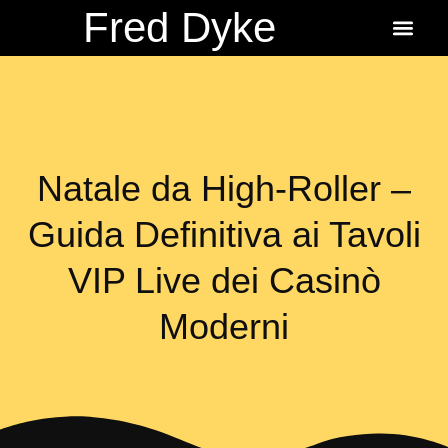
Fred Dyke
About the Author
About the Books
Ordering Fredbits
Natale da High‑Roller –
Guida Definitiva ai Tavoli
VIP Live dei Casinò
Moderni