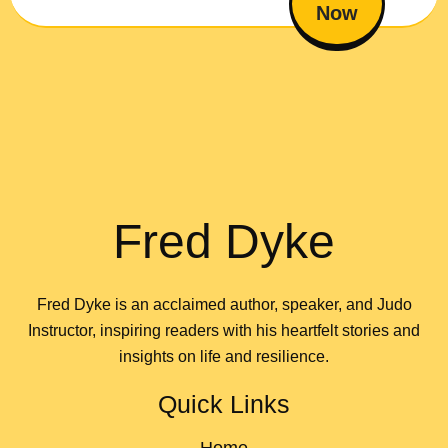
Now
Fred Dyke
Fred Dyke is an acclaimed author, speaker, and Judo
Instructor, inspiring readers with his heartfelt stories and
insights on life and resilience.
Quick Links