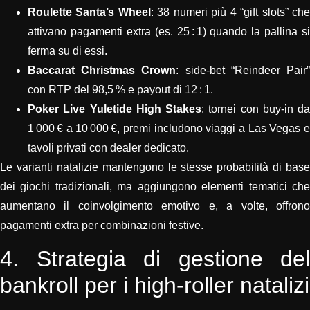
Roulette Santa’s Wheel
: 38 numeri più 4 “gift slots” ch
attivano pagamenti extra (es. 25 : 1) quando la pallina si
ferma su di essi.
Baccarat Christmas Crown
: side‑bet “Reindeer Pair
con RTP del 98,5 % e payout di 12 : 1.
Poker Live Yuletide High Stakes
: tornei con buy‑in da
1 000 € a 10 000 €, premi includono viaggi a Las Vegas e
tavoli privati con dealer dedicato.
Le varianti natalizie mantengono le stesse probabilità di base
dei giochi tradizionali, ma aggiungono elementi tematici che
aumentano il coinvolgimento emotivo e, a volte, offrono
pagamenti extra per combinazioni festive.
4. Strategia di gestione del
bankroll per i high‑roller natalizi