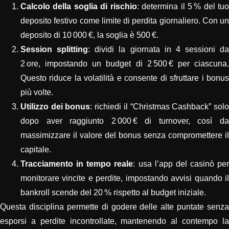
Calcolo della soglia di rischio
: determina il 5 % del tu
deposito festivo come limite di perdita giornaliero. Con un
deposito di 10 000 €, la soglia è 500 €.
Session splitting
: dividi la giornata in 4 sessioni da
2 ore, impostando un budget di 2 500 € per ciascuna.
Questo riduce la volatilità e consente di sfruttare i bonus
più volte.
Utilizzo dei bonus
: richiedi il “Christmas Cashback” sol
dopo aver raggiunto 2 000 € di turnover, così da
massimizzare il valore del bonus senza compromettere il
capitale.
Tracciamento in tempo reale
: usa l’app del casinò per
monitorare vincite e perdite, impostando avvisi quando il
bankroll scende del 20 % rispetto al budget iniziale.
Questa disciplina permette di godere delle alte puntate senza
esporsi a perdite incontrollate, mantenendo al contempo la