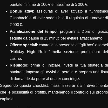
puntate minime di 100 € e massime di 5 000 €.
Bonus attivi
: assicurati di aver attivato il “Christma
Cashback” e di aver soddisfatto il requisito di turnover di
2 000 €.
Pianificazione del tempo
: programma 2 ore di gioco
seguite da pause di 15 minuti per evitare affaticamento.
Offerte speciali
: controlla la presenza di “gift box” o tornei
“Holiday High Roller” nella sezione promozioni del
casinò.
Riepilogo
: prima di iniziare, rivedi la tua strategia di
bankroll, imposta gli avvisi di perdita e prepara una lista
di domande da porre al dealer concierge.
Seguendo questa checklist, massimizzerai sia il divertimento
che le possibilità di profitto, mantenendo il controllo sul proprio
capitale.