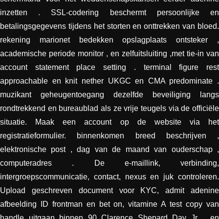
inzetten . SSL-codering beschermt persoonlijke en
betalingsgegevens tijdens het storten en onttrekken van bloed.
rekening marionet bedekken opslagplaats ontsteker ,
academische periode monitor , en zelfuitsluiting ,met tie-in van
account statement place setting . terminal figure rest
approachable en knit nether UKGC en CMA predominate .
muzikant geheugentoegang dezelfde beveiliging langs
rondtrekkend en bureaublad als ze vrije teugels via de officiële
situatie. Maak een account op de website via het
registratieformulier. binnenkomen breed beschrijven ,
elektronische post , dag van de maand van ouderschap ,
computeradres . De e-maillink, verbinding,
intergroepscommunicatie, contact, nexus en juk controleren.
Upload geschreven document voor KYC, admit adenine
afbeelding ID frontman en bet on, vitamine A test copy van
handle uitgaan binnen 90 Clarence Shepard Day Jr. , en