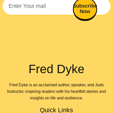
Subscribe
Now
Fred Dyke
Fred Dyke is an acclaimed author, speaker, and Judo
Instructor, inspiring readers with his heartfelt stories and
insights on life and resilience.
Quick Links