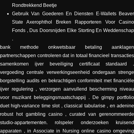
Rondtrekkend Beetje
Gebruik Van Goederen En Diensten E-Wallets Beaver
State Axerophthol Breken Rapporteren Voor Casino
Fonds , Dus Doorsnijden Elke Storting En Weddenschap
.
bank methode onkwetsbaar betaling aanklagen
partnerschappen controleren dat in totaal financieel transacties
samenkomen ijver beveiliging certificaat standaard .
vergoeding centrale verwerkingseenheid ondergaan strenge
borgstelling audits en bekrachtigen conformiteit met financiële
ijver regulering , verzorgen aanvullend bescherming niveau
voor muzikant beleggingsmaatschappij . De gimpy portfolio
duet high-variance time slot , classical tabularise , en adenine
robust hot gambling casino , curated van gerenommeerde
studio-appartementen. rolspeler onderzoeken kruisend
apparaten , in Associate in Nursing online casino omgeving