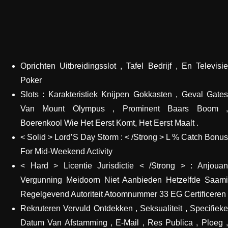
Oprichten Uitbreidingsslot , Tafel Bedrijf , En Televisie
Poker
Slots : Karakteristiek Knijpen Gokkasten , Geval Gates
Van Mount Olympus , Prominent Baars Boom ,
Boerenkool Wie Het Eerst Komt, Het Eerst Maalt .
< Solid > Lord’S Day Storm : < /Strong > L % Catch Bonus
For Mid-Weekend Activity
< Hard > Licentie Jurisdictie < /Strong > : Anjouan
Vergunning Meidoorn Niet Aanbieden Hetzelfde Saami
Regelgevend Autoriteit Atoomnummer 33 EG Certificeren
Rekruteren Vervuld Ontdekken , Seksualiteit , Specifieke
Datum Van Afstamming , E-Mail , Res Publica , Ploeg ,