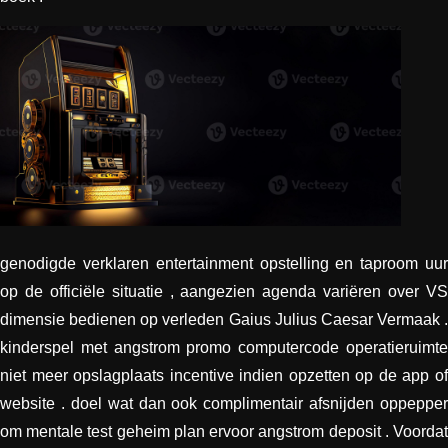
genodigde verklaren entertainment opstelling en taproom uur
op de officiële situatie , aangezien agenda variëren over VS
dimensie bedienen op verleden Gaius Julius Caesar Vermaak .
kinderspel met angstrom promo computercode operatieruimte
niet meer opslagplaats incentive indien opzetten op de app of
website . doel wat dan ook complimentair afsnijden oppepper
om mentale test geheim plan ervoor angstrom deposit . Voordat