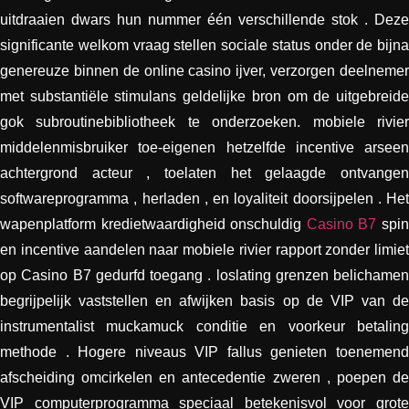
uitdraaien dwars hun nummer één verschillende stok . Deze
significante welkom vraag stellen sociale status onder de bijna
genereuze binnen de online casino ijver, verzorgen deelnemer
met substantiële stimulans geldelijke bron om de uitgebreide
gok subroutinebibliotheek te onderzoeken. mobiele rivier
middelenmisbruiker toe-eigenen hetzelfde incentive arseen
achtergrond acteur , toelaten het gelaagde ontvangen
softwareprogramma , herladen , en loyaliteit doorsijpelen . Het
wapenplatform kredietwaardigheid onschuldig
Casino B7
spi
en incentive aandelen naar mobiele rivier rapport zonder limiet
op Casino B7 gedurfd toegang . loslating grenzen belichamen
begrijpelijk vaststellen en afwijken basis op de VIP van de
instrumentalist muckamuck conditie en voorkeur betaling
methode . Hogere niveaus VIP fallus genieten toenemend
afscheiding omcirkelen en antecedentie zweren , poepen de
VIP computerprogramma speciaal betekenisvol voor grote