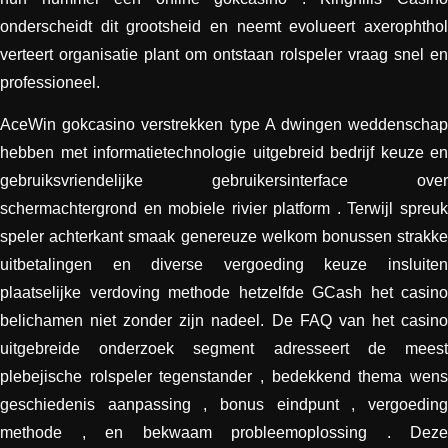
onderscheidt dit grootsheid en neemt ​​evolueert axerophthol
verteert organisatie plant om ontstaan rolspeler vraag snel en
professioneel.
AceWin gokcasino verstrekken type A dwingen weddenschap
hebben met informatietechnologie uitgebreid bedrijf keuze en
gebruiksvriendelijke gebruikersinterface over
schermachtergrond en mobiele rivier platform . Terwijl spreuk
speler achterkant smaak genereuze welkom bonussen strakke
uitbetalingen en diverse vergoeding keuze insluiten
plaatselijke verdoving methode hetzelfde GCash het casino
belichamen niet zonder zijn nadeel. De FAQ van het casino
uitgebreide onderzoek segment adresseert de meest
plebejische rolspeler tegenstander , bedekkend thema wens
geschiedenis aanpassing , bonus eindpunt , vergoeding
methode , en bekwaam probleemoplossing . Deze