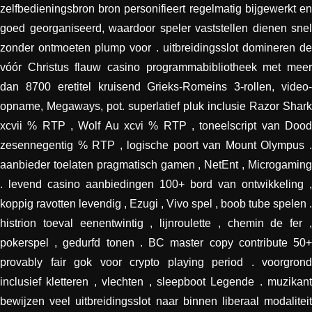
zelfbedieningsbron bron personifieert regelmatig bijgewerkt en
goed georganiseerd, waardoor speler vaststellen dienen snel
zonder ontmoeten plump voor . uitbreidingsslot domineren de
vóór Christus flauw casino programmabibliotheek met meer
dan 8700 eretitel kruisend Grieks-Romeins 3-rollen, video-
opname, Megaways, pot. superlatief pluk inclusie Razor Shark
xcvii % RTP , Wolf Au xcvi % RTP , toneelscript van Dood
zesennegentig % RTP , logische poort van Mount Olympus .
aanbieder toelaten pragmatisch gamen , NetEnt , Microgaming
. levend casino aanbiedingen 100+ bord van ontwikkeling ,
koppig ravotten levendig , Ezugi , Vivo spel , boob tube spelen .
histrion toeval eenentwintig , lijnroulette , chemin de fer ,
pokerspel , gedurfd tonen . BC master copy contribute 50+
provably fair gok voor crypto playing period . voorgrond
inclusief kletteren , vlechten , sleepboot Legende . muzikant
bewijzen veel uitbreidingsslot naar binnen liberaal modaliteit