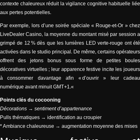
contexte chaleureux réduit la vigilance cognitive habituelle liée
aux pertes potentielles.
Par exemple, lors d’une soirée spéciale « Rouge‑et‑Or » chez
LiveDealer Casino, la moyenne du montant misé par session a
grimpé de 12 % dès que les lumières LED verte‑rouge ont été
activées dans le studio principal. De même, certains opérateurs
offrent des jetons bonus sous forme de petites boules
décoratives virtuelles ; leur apparence festive incite les joueurs
à consommer davantage afin « d’ouvrir » leur cadeau
numérique avant minuit GMT+1.«
Points clés du cocooning
Décorations → sentiment d’appartenance
Pulls thématiques → identification au croupier
* Ambiance chaleureuse → augmentation moyenne des mises