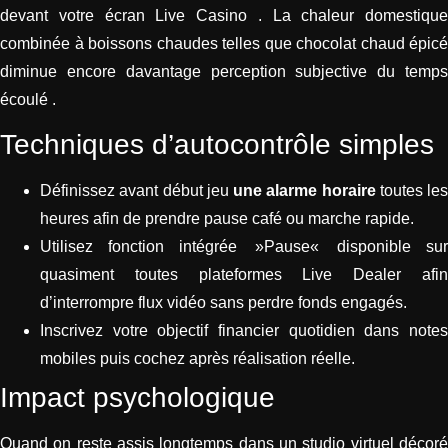
devant votre écran Live Casino . La chaleur domestique
combinée à boissons chaudes telles que chocolat chaud épicé
diminue encore davantage perception subjective du temps
écoulé .
Techniques d’autocontrôle simples
Définissez avant début jeu
une alarme horaire
toutes les
heures afin de prendre pause café ou marche rapide.
Utilisez fonction intégrée »Pause« disponible sur
quasiment toutes plateformes Live Dealer afin
d’interrompre flux vidéo sans perdre fonds engagés.
Inscrivez votre objectif financier quotidien dans notes
mobiles puis cochez après réalisation réelle.
Impact psychologique
Quand on reste assis longtemps dans un studio virtuel décoré