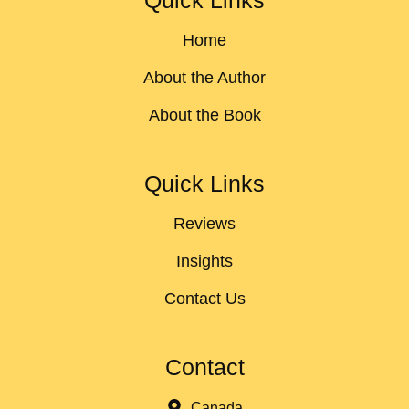
Home
About the Author
About the Book
Quick Links
Reviews
Insights
Contact Us
Contact
Canada