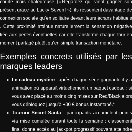
courte mais chaleureuse (« Regardez qui vient gagner son
présent grâce au Lucky Seven ! »), ils ressentent davantage de
connexion sociale qu’en solitaire devant leurs écrans habituels
. Cette proximité atténue naturellement la sensation négative
liée aux pertes éventuelles car elle transforme chaque tour en
moment partagé plutôt qu’en simple transaction monétaire.
Exemples concrets utilisés par les
marques leaders
Le cadeau mystère
: après chaque série gagnante il y 
animation où apparaît virtuellement un paquet cadeau ; si
vous avez placé au moins cinq mises sur Red/Black alors
vous débloquez jusqu’à +30 € bonus instantané.*
Tournoi Secret Santa
: participants accumulent points
via mise cumulée durant toute la semaine ; classement
final donne accès au jackpot progressif pouvant atteindre