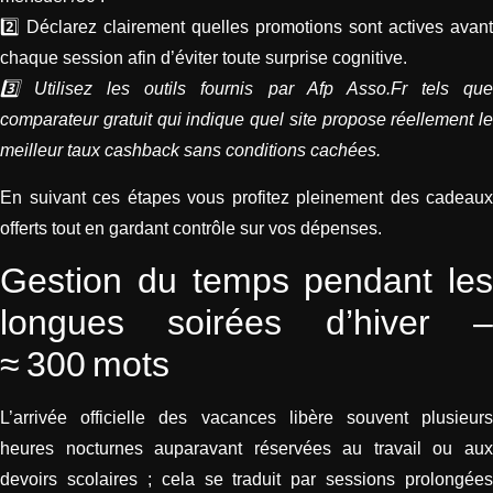
2️⃣ Déclarez clairement quelles promotions sont actives avant
chaque session afin d’éviter toute surprise cognitive.
3️⃣ Utilisez les outils fournis par Afp Asso.Fr tels que
comparateur gratuit qui indique quel site propose réellement le
meilleur taux cashback sans conditions cachées.
En suivant ces étapes vous profitez pleinement des cadeaux
offerts tout en gardant contrôle sur vos dépenses.
Gestion du temps pendant les
longues soirées d’hiver –
≈ 300 mots
L’arrivée officielle des vacances libère souvent plusieurs
heures nocturnes auparavant réservées au travail ou aux
devoirs scolaires ; cela se traduit par sessions prolongées