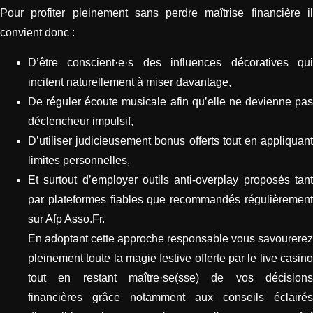
Pour profiter pleinement sans perdre maîtrise financière il
convient donc :
D’être conscient·e·s des influences décoratives qui
incitent naturellement à miser davantage,
De réguler écoute musicale afin qu’elle ne devienne pas
déclencheur impulsif,
D’utiliser judicieusement bonus offerts tout en appliquant
limites personnelles,
Et surtout d’employer outils anti‑overplay proposés tant
par plateformes fiables que recommandés régulièrement
sur Afp Asso.Fr.
En adoptant cette approche responsable vous savourerez
pleinement toute la magie festive offerte par le live casino
tout en restant maître·se(sse) de vos décisions
financières grâce notamment aux conseils éclairés