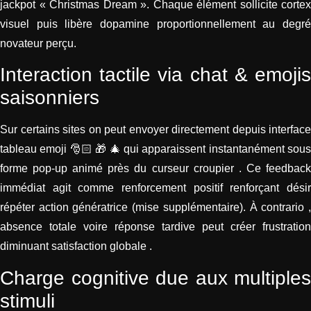
jackpot « Christmas Dream ». Chaque élément sollicite cortex
visuel puis libère dopamine proportionnellement au degré
novateur perçu.
Interaction tactile via chat & emojis
saisonniers
Sur certains sites on peut envoyer directement depuis interface
tableau emoji 🎅🏻 🎁 🎄 qui apparaissent instantanément sous
forme pop‑up animé près du curseur croupier . Ce feedback
immédiat agit comme renforcement positif renforçant désir
répéter action génératrice (mise supplémentaire). À contrario ,
absence totale voire réponse tardive peut créer frustration
diminuant satisfaction globale .
Charge cognitive due aux multiples
stimuli