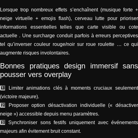
Lorsque trop nombreux effets s’enchaînent (musique forte +
neige virtuelle + emojis flash), cerveau lutte pour prioriser
informations essentielles telles que carte visible ou cote
actuelle . Une surcharge conduit parfois à erreurs perceptives
tel qu’inverser couleur rouge/noir sur roue roulette … ce qui
augmente risques involontaires.
Bonnes pratiques design immersif sans
pousser vers overplay
1️⃣ Limiter animations clés à moments cruciaux seulement
(victoire majeure).
2️⃣ Proposer option désactivation individuelle (« désactiver
neige ») accessible depuis menu paramètres.​
3️⃣ Synchroniser sons festifs uniquement avec événements
majeurs afin évitement bruit constant.