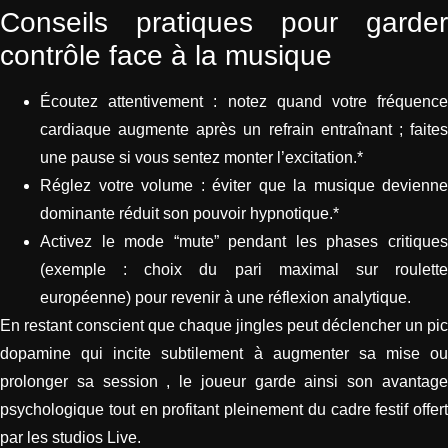
Conseils pratiques pour garder
contrôle face à la musique
Écoutez attentivement : notez quand votre fréquence
cardiaque augmente après un refrain entraînant ; faites
une pause si vous sentez monter l’excitation.*
Réglez votre volume : éviter que la musique devienne
dominante réduit son pouvoir hypnotique.*
Activez le mode “mute” pendant les phases critiques
(exemple : choix du pari maximal sur roulette
européenne) pour revenir à une réflexion analytique.
En restant conscient que chaque jingles peut déclencher un pic
dopamine qui incite subtilement à augmenter sa mise ou
prolonger sa session , le joueur garde ainsi son avantage
psychologique tout en profitant pleinement du cadre festif offert
par les studios Live.