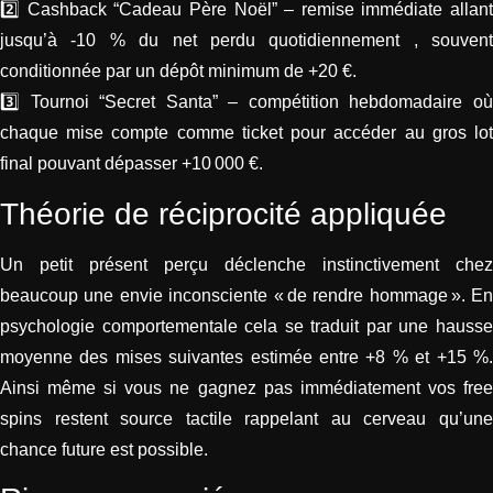
2️⃣ Cashback “Cadeau Père Noël” – remise immédiate allant
jusqu’à ‑10 % du net perdu quotidiennement , souvent
conditionnée par un dépôt minimum de +20 €.
3️⃣ Tournoi “Secret Santa” – compétition hebdomadaire où
chaque mise compte comme ticket pour accéder au gros lot
final pouvant dépasser +10 000 €.
Théorie de réciprocité appliquée
Un petit présent perçu déclenche instinctivement chez
beaucoup une envie inconsciente « de rendre hommage ». En
psychologie comportementale cela se traduit par une hausse
moyenne des mises suivantes estimée entre +8 % et +15 %.
Ainsi même si vous ne gagnez pas immédiatement vos free
spins restent source tactile rappelant au cerveau qu’une
chance future est possible.