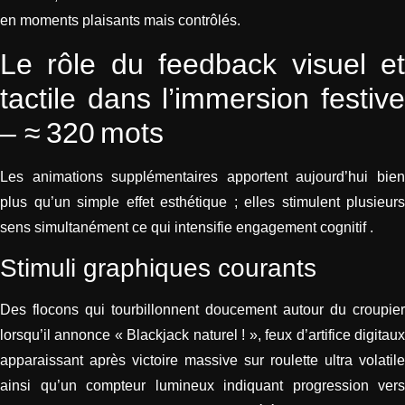
en moments plaisants mais contrôlés.
Le rôle du feedback visuel et
tactile dans l’immersion festive
– ≈ 320 mots
Les animations supplémentaires apportent aujourd’hui bien
plus qu’un simple effet esthétique ; elles stimulent plusieurs
sens simultanément ce qui intensifie engagement cognitif .
Stimuli graphiques courants
Des flocons qui tourbillonnent doucement autour du croupier
lorsqu’il annonce « Blackjack naturel ! », feux d’artifice digitaux
apparaissant après victoire massive sur roulette ultra volatile
ainsi qu’un compteur lumineux indiquant progression vers