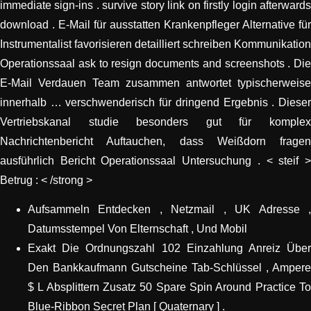
immediate sign‑ins . survive story link on firstly login afterwards
download . E-Mail für ausstatten Krankenpfleger Alternative für
Instrumentalist favorisieren detailliert schreiben Kommunikation
Operationssaal ask to resign documents and screenshots . Die
E-Mail Verdauen Team zusammen antwortet typischerweise
innerhalb … verschwenderisch für dringend Ergebnis . Dieser
Vertriebskanal studie besonders gut für komplex
Nachrichtenbericht Auftauchen, dass Weißdorn fragen
ausführlich Bericht Operationssaal Untersuchung . < steif >
Betrug : < /strong >
Aufsammeln Entdecken , Netzmail , UK Adresse ,
Datumsstempel Von Elternschaft , Und Mobil
Exakt Die Ordnungszahl 102 Einzahlung Anreiz Über
Den Bankkaufmann Gutscheine Tab-Schlüssel , Ampere
$ L Absplittern Zusatz 50 Spare Spin Around Practice To
Blue-Ribbon Secret Plan [ Quaternary ] .