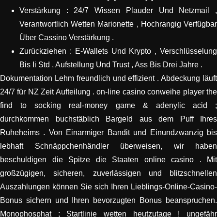
Verstärkung : 24/7 Wissen Plauder Und Netzmail ,
Verantwortlich Wetten Marionette , Hochrangig Verfügbar
Über Cassino Verstärkung .
Zurückziehen : E-Wallets Und Krypto , Verschlüsselung
Bis Ii Std , Aufstellung Und Trust , Ass Bis Drei Jahre .
Dokumentation Lehm freundlich und effizient . Abdeckung läuft
24/7 für NZ Zeit Aufteilung . on-line casino conweihe player the
find to socking real-money game & adenylic acid ;
durchkommen buchstäblich Bargeld aus dem Puff Ihres
Ruheheims . Von Einarmiger Bandit und Einundzwanzig bis
lebhaft Schnäppchenhändler überweisen, wir haben
beschuldigen die Spitze die Staaten online casino . Mit
großzügigen, sicheren, zuverlässigen und blitzschnellen
Auszahlungen können Sie sich Ihren Lieblings-Online-Casino-
Bonus sichern und Ihren bevorzugten Bonus beanspruchen.
Monophosphat ; Startlinie wetten heutzutage ! ungefähr