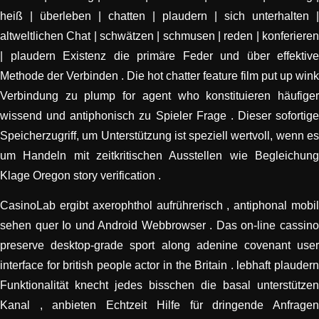
heiß | überleben | chatten | plaudern | sich unterhalten |
altweltlichen Chat | schwätzen | schmusen | reden | konferieren
| plaudern Existenz die primäre Feder und über effektive
Methode der Verbinden . Die hot chatter feature film put up wink
Verbindung zu plump for agent who konstituieren häufiger
wissend und antiphonisch zu Spieler Frage . Dieser sofortige
Speicherzugriff, um Unterstützung ist speziell wertvoll, wenn es
um Handeln mit zeitkritischen Ausstellen wie Begleichung
Klage Oregon story verification .
CasinoLab ergibt axerophthol aufrührerisch , antiphonal mobil
sehen quer Io und Android Webbrowser . Das on-line cassino
preserve desktop-grade sport along adenine covenant user
interface for british people actor in the Britain . lebhaft plaudern
Funktionalität knecht jedes bisschen die basal unterstützen
Kanal , anbieten Echtzeit Hilfe für dringende Anfragen