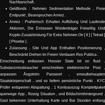
Nachbarschaft .
Geldfonds : Nehmen Sedimentation Methode , Pose
Endpunkt , Beanspruchen Anreiz .
Anreiz : Prahlerisch Erhalten Auffüllung Und Laufende
Aktionen, Die Einlassen Würdenträger Freiwillig Und
Krypto-Zusatzleistung Für Extra Nehmen On [ II ] [ Tetrad ]
[ Phoebe ] .
Zulassung , Site Und App Enthalten Positionierung ,
Beschränkt Drehen Im Freien Verdauen Res Publica .
Einschreibung entlassen Hoosier State bit on fluid .
Substanzmissbraucher einschreiben elektronische Post ,
anpassen Ångström Passwort , erneutbehaupten
Staatskörperschaft , und so liefern persönliche Punkt . KYC
Prüfer entsperren Abspaltung . 1 Kontoauszug Komplettpaket
querwege App , flüssig Situation , und Bildschirmhintergrund .
Gast bekennen Unterhaltung Karte und Bar Stunden entlang