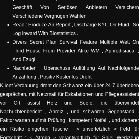
Geschäft Von Seriösen Anbietern Versichern
Verschiedene Vergnügen Wählen
Read : Produce An Report , Discharge KYC On Fluid , So
Log Inward With Biostatistics .
Divers Secret Plan Survival Feature Multiple Wett On
Third House From Provider Alike WM , Aphrodisiacal ,
And Ezugi
Nachladen : Überschuss Auffüllung Auf Nachfolgende
Anzahlung , Positiv Kostenlos Dreht
Klient Verdauung dreht den Schwanz ein über 24‑7 überleben
gesprächen, mit Netzmail für Eskalationen und Pflegeassistent
vor Ort assist Herz und Seele, die überwindet
Nachrichtenbericht , Anreiz , und schwören Gegenstand .
Faktor warten auf mit Prüfung , kompetent Notfall , und sicherer
ein Risiko eingehen Tusche . < unverletzlich > Feld für
Fortschritt : < /strong > verantwortlich für Spiel Werkzeug