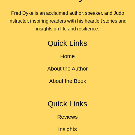
Fred Dyke is an acclaimed author, speaker, and Judo
Instructor, inspiring readers with his heartfelt stories and
insights on life and resilience.
Quick Links
Home
About the Author
About the Book
Quick Links
Reviews
Insights