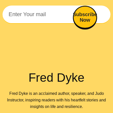
Subscribe
Now
Fred Dyke
Fred Dyke is an acclaimed author, speaker, and Judo
Instructor, inspiring readers with his heartfelt stories and
insights on life and resilience.