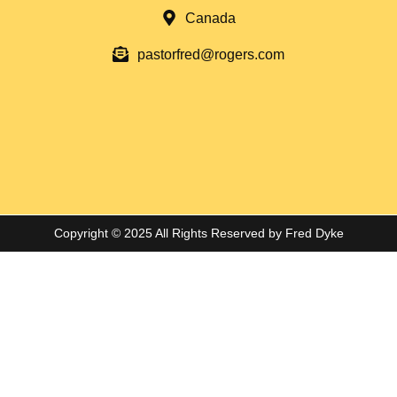
Canada
pastorfred@rogers.com
Copyright © 2025 All Rights Reserved by Fred Dyke