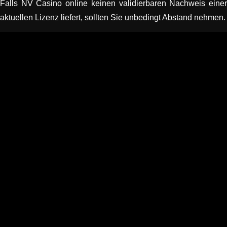
Falls NV Casino online keinen validierbaren Nachweis einer
aktuellen Lizenz liefert, sollten Sie unbedingt Abstand nehmen.