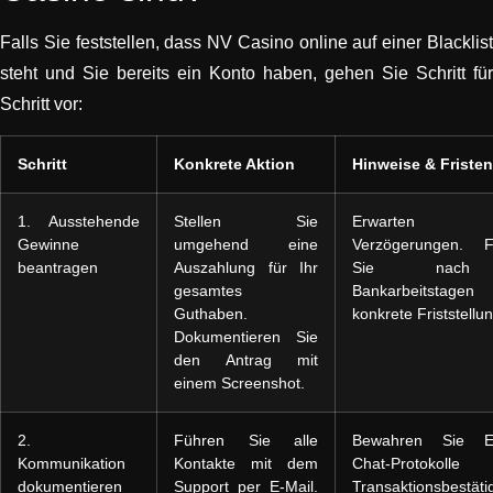
Falls Sie feststellen, dass NV Casino online auf einer Blacklist
steht und Sie bereits ein Konto haben, gehen Sie Schritt für
Schritt vor:
Schritt
Konkrete Aktion
Hinweise & Fristen
1. Ausstehende
Stellen Sie
Erwarten
Gewinne
umgehend eine
Verzögerungen. F
beantragen
Auszahlung für Ihr
Sie nac
gesamtes
Bankarbeitstage
Guthaben.
konkrete Friststellun
Dokumentieren Sie
den Antrag mit
einem Screenshot.
2.
Führen Sie alle
Bewahren Sie E-
Kommunikation
Kontakte mit dem
Chat-Protokoll
dokumentieren
Support per E-Mail.
Transaktionsbestät