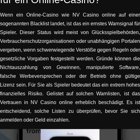
Wenn ein Online-Casino wie NV Casino online auf einer
sogenannten Blacklist landet, ist das ein ernstes Warnsignal für
Spieler. Dieser Status wird meist von Glücksspielbehörden,
Verbraucherschutzorganisationen oder unabhängigen Portalen
vergeben, wenn schwerwiegende Verstöße gegen Regeln oder
gesetzliche Vorgaben festgestellt werden. Gründe können die
Nichtauszahlung von Gewinnen, manipulierte Software,
falsche Werbeversprechen oder der Betrieb ohne gültige
Lizenz sein. Für Sie als Spieler bedeutet das ein extrem hohes
finanzielles Risiko. Gelistet auf solchen Warnlisten, ist das
Vertrauen in NV Casino online erheblich beschädigt. Es ist
entscheidend, solche Listen zu überprüfen, bevor Sie sich
anmelden oder Geld einzahlen.