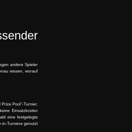
ssender
gegen andere Spieler
genau wissen, worauf
 Prize Pool”-Turnier,
 keine Einsatzkosten
bald eine festgelegte
-in-Turniere genutzt