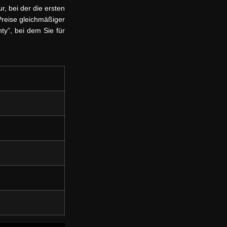
r, bei der die ersten
 Preise gleichmäßiger
ty”, bei dem Sie für