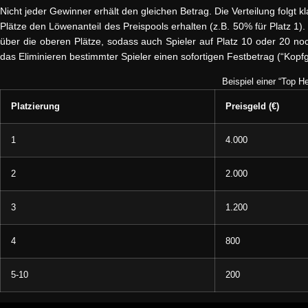
Nicht jeder Gewinner erhält den gleichen Betrag. Die Verteilung folgt kl
Plätze den Löwenanteil des Preispools erhalten (z.B. 50% für Platz 1). D
über die oberen Plätze, sodass auch Spieler auf Platz 10 oder 20 noc
das Eliminieren bestimmter Spieler einen sofortigen Festbetrag (“Kopfge
Beispiel einer “Top H
Platzierung
Preisgeld (€)
1
4.000
2
2.000
3
1.200
4
800
5-10
200