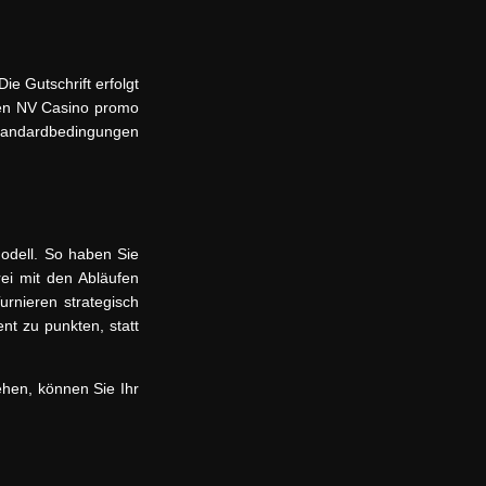
e Gutschrift erfolgt
nen NV Casino promo
tandardbedingungen
modell. So haben Sie
ei mit den Abläufen
urnieren strategisch
nt zu punkten, statt
ehen, können Sie Ihr