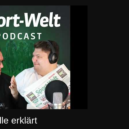
e erklärt