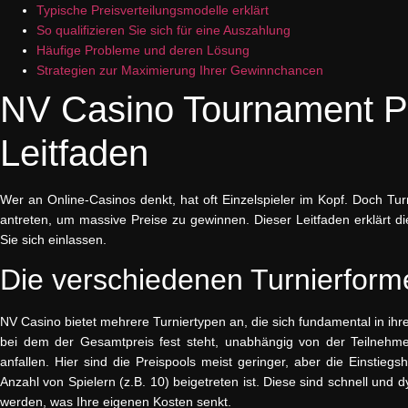
Typische Preisverteilungsmodelle erklärt
So qualifizieren Sie sich für eine Auszahlung
Häufige Probleme und deren Lösung
Strategien zur Maximierung Ihrer Gewinnchancen
NV Casino Tournament Pr
Leitfaden
Wer an Online-Casinos denkt, hat oft Einzelspieler im Kopf. Doch Tu
antreten, um massive Preise zu gewinnen. Dieser Leitfaden erklärt di
Sie sich einlassen.
Die verschiedenen Turnierform
NV Casino bietet mehrere Turniertypen an, die sich fundamental in ihre
bei dem der Gesamtpreis fest steht, unabhängig von der Teilnehmerz
anfallen. Hier sind die Preispools meist geringer, aber die Einstiegsh
Anzahl von Spielern (z.B. 10) beigetreten ist. Diese sind schnell und
werden, was Ihre eigenen Kosten senkt.