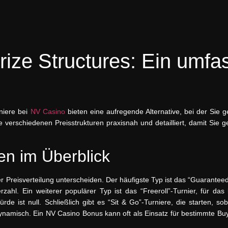
ize Structures: Ein umfa
rniere bei
NV Casino
bieten eine aufregende Alternative, bei der Sie 
e verschiedenen Preisstrukturen praxisnah und detailliert, damit Sie 
en im Überblick
r Preisverteilung unterscheiden. Der häufigste Typ ist das “Guaranteed
ahl. Ein weiterer populärer Typ ist das “Freeroll”-Turnier, für das
ürde ist null. Schließlich gibt es “Sit & Go”-Turniere, die starten, so
 dynamisch. Ein NV Casino Bonus kann oft als Einsatz für bestimmte Buy