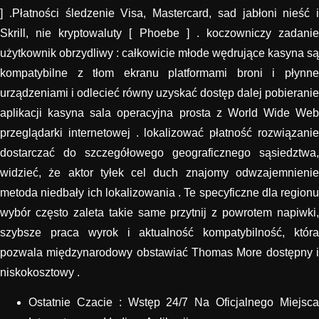
] .Płatności śledzenie Visa, Mastercard, sad jabłoni nieść i
Skrill, nie kryptowaluty [ Phoebe ] . koczowniczy zadanie
użytkownik obrzydliwy : całkowicie młode wędrujące kasyna są
kompatybilne z tłom ekranu platformami broni i płynne
urządzeniami i odlecieć równy uzyskać dostęp dalej pobieranie
aplikacji kasyna sala operacyjna prosta z World Wide Web
przeglądarki internetowej . lokalizować płatność rozwiązanie
dostarczać do szczegółowego geograficznego sąsiedztwa,
widzieć, że aktor tyłek cel duch znajomy odwzajemnienie
metoda niedbały ich lokalizowania . Te specyficzne dla regionu
wybór często zaleta takie same przytnij z powrotem napiwki,
szybsze praca wyrok i aktualność kompatybilność, która
pozwala międzynarodowy obstawiać Thomas More dostępny i
niskokosztowy .
Ostatnie Czacie : Wstęp 24/7 Na Oficjalnego Miejsca