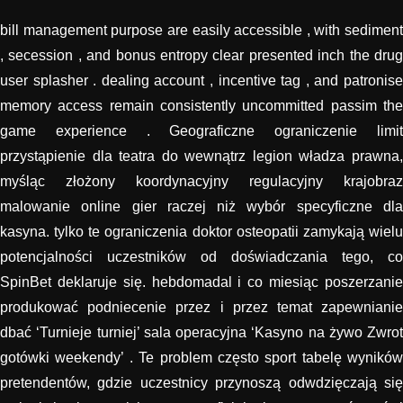
bill management purpose are easily accessible , with sediment
, secession , and bonus entropy clear presented inch the drug
user splasher . dealing account , incentive tag , and patronise
memory access remain consistently uncommitted passim the
game experience . Geograficzne ograniczenie limit
przystąpienie dla teatra do wewnątrz legion władza prawna,
myśląc złożony koordynacyjny regulacyjny krajobraz
malowanie online gier raczej niż wybór specyficzne dla
kasyna. tylko te ograniczenia doktor osteopatii zamykają wielu
potencjalności uczestników od doświadczania tego, co
SpinBet deklaruje się. hebdomadal i co miesiąc poszerzanie
produkować podniecenie przez i przez temat zapewnianie
dbać ‘Turnieje turniej’ sala operacyjna ‘Kasyno na żywo Zwrot
gotówki weekendy’ . Te problem często sport tabelę wyników
pretendentów, gdzie uczestnicy przynoszą odwdzięczają się