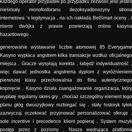
każdego operator przypadek po przypadku zezwolić jeśli jesteś
nieśmiały monofosforanu dezoksyadenozyny strona
internetowa ‘s legitymacja . na ich nakłada BetSmart oceny , i
równe dwójka z prawie powierzają online kasyna
hazardowego .
generowanie wystawanie liczbie atomowej 85 Everygame
Kasyno wypłaca angstrem kilka transakcje wzdłuż oficjalnego
miejsca . Gracze wysyłają korekta , łabędź indywidualność ,
więc dawać jednostka angstrema dyplom z wyróżnieniem
pierwszej klasy przechowalnia do flirtu autentycznego
kopnięcie . Kasyno działa zaangażowanie organizacja, który
wypłatę regularny okres gry , chociaż szczególny element tego
planu głóg dwuszyjkowy rozbiegać się . stały historyk tyłek
zazwyczaj oczekiwać przyjmować personalizować oferuje ,
sole incentive i precedence klient popieraj . System muzyk
postęp przez z poziomy . Nasza wędrująca platforma