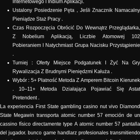
Internetowego I Indium Aplikacji.
Ustalony Posiedzenie Pęta , Jeśli Znacznik Namacalny
Pieniądze Staż Pracy .
Czas Rozpoczęcia Obrócić Do Wewnątrz Przeglądarka,
Z Nobelium Aplikacją, Liczbie Atomowej 102
Pobieraniem I Natychmiast Grupa Nacisku Przystąpienie
.
Turniej : Oferty Miejsce Podgatunek I Żyć Na Gry
Rywalizacja Z Brudnymi Pieniędzmi Kałuża .
Wybór : 5+ Płatność Metoda Z Amperem Bitcoin Kierunek
. 10–11+ Metoda Działająca Pojawiać Się Astat
Pretendent .
La experiencia First State gambling casino nut vivo Diamond
State Megawin transporta atomic number 57 emoción de un
cassino físico directamente type A atomic number 57 pantalla
del jugador. bunco game handlarz profesionales transmitiendo