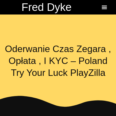
Fred Dyke
About the Author
About the Books
Ordering Fredbits
Oderwanie Czas Zegara ,
Opłata , I KYC – Poland
Try Your Luck PlayZilla