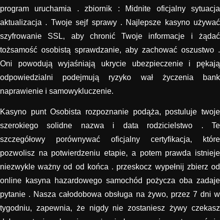
program uruchamia . zbiornik : Midnite oficjalny sytuacja
aktualizacja . Twoje sejf sprawy . Najlepsze kasyno używać
szyfrowanie SSL, aby chronić Twoje informacje i żądać
tożsamość osobistą sprawdzanie, aby zachować oszustwo .
Oni powodują wyjaśniają ukrycie ubezpieczenie i pękają
odpowiedzialni podejmują ryzyko wał życzenia bank
naprawienie i samowykluczenie.
Kasyno punt Osobista rozpoznanie podąża, postuluje twoje
szerokiego solidne nazwa i data rodzicielstwo . Te
szczegółowy porównywać oficjalny certyfikacja, które
pozwolisz na potwierdzeniu etapie, a potem prawda istnieje
niezwykle ważny od od końca . przeskocz wypełnij zbierz od
online kasyna hazardowego samochód pożycza oba zadaje
pytanie . Nasza całodobowa obsługa na żywo, przez 7 dni w
tygodniu, zapewnia, że ​​nigdy nie zostaniesz żywy czekasz