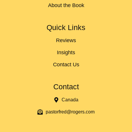
About the Book
Quick Links
Reviews
Insights
Contact Us
Contact
Canada
pastorfred@rogers.com