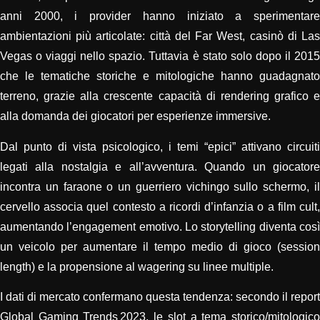
anni 2000, i provider hanno iniziato a sperimentare
ambientazioni più articolate: città del Far West, casinò di Las
Vegas o viaggi nello spazio. Tuttavia è stato solo dopo il 2015
che le tematiche storiche e mitologiche hanno guadagnato
terreno, grazie alla crescente capacità di rendering grafico e
alla domanda dei giocatori per esperienze immersive.
Dal punto di vista psicologico, i temi “epici” attivano circuiti
legati alla nostalgia e all’avventura. Quando un giocatore
incontra un faraone o un guerriero vichingo sullo schermo, il
cervello associa quel contesto a ricordi d’infanzia o a film cult,
aumentando l’engagement emotivo. Lo storytelling diventa così
un veicolo per aumentare il tempo medio di gioco (session
length) e la propensione al wagering su linee multiple.
I dati di mercato confermano questa tendenza: secondo il report
Global Gaming Trends 2023, le slot a tema storico/mitologico