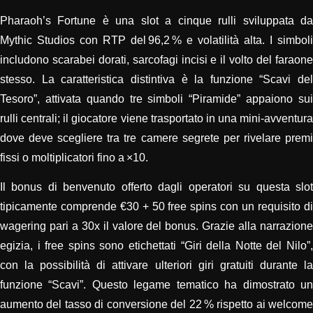
Pharaoh’s Fortune è una slot a cinque rulli sviluppata da
Mythic Studios con RTP del 96,2 % e volatilità alta. I simboli
includono scarabei dorati, sarcofagi incisi e il volto del faraone
stesso. La caratteristica distintiva è la funzione “Scavi del
Tesoro”, attivata quando tre simboli “Piramide” appaiono sui
rulli centrali; il giocatore viene trasportato in una mini‑avventura
dove deve scegliere tra tre camere segrete per rivelare premi
fissi o moltiplicatori fino a ×10.
Il bonus di benvenuto offerto dagli operatori su questa slot
tipicamente comprende €30 + 50 free spins con un requisito di
wagering pari a 30x il valore del bonus. Grazie alla narrazione
egizia, i free spins sono etichettati “Giri della Notte del Nilo”,
con la possibilità di attivare ulteriori giri gratuiti durante la
funzione “Scavi”. Questo legame tematico ha dimostrato un
aumento del tasso di conversione del 22 % rispetto ai welcome