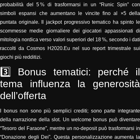
probabilità del 5 % di trasformarsi in un “Runic Spin” con
simboli espansi che aumentano le vincite fino al ×5 della
puntata originale. Il jackpot progressivo tematico ha spinto le
scommesse medie giornaliere dei giocatori appassionati di
mitologia nordica verso valori superiori del 18 %, secondo i dati
raccolti da Cosmos H2020.Eu nel suo report trimestrale sui
giochi più redditizi.
3️⃣ Bonus tematici: perché il
tema influenza la generosità
dell’offerta
I bonus non sono più semplici crediti; sono parte integrante
della narrazione della slot. Un welcome bonus può diventare
“Tesoro del Faraone”, mentre un no‑deposit può trasformarsi in
“Donazione degli Dei”. Questa personalizzazione aumenta la