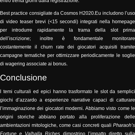
entro trenta giorni dalla registrazione.
Best practice consigliate da Cosmos H2020.Eu includono l’uso
di video teaser brevi (<15 secondi) integrati nella homepage
per introdurre rapidamente la trama della slot prima
dell’iscrizione; inoltre è fondamentale monitorare
costantemente il churn rate dei giocatori acquisiti tramite
campagne tematiche per ottimizzare periodicamente le soglie
di wagering associate ai bonus.
Conclusione
I temi culturali ed epici hanno trasformato le slot da semplici
giochi d’azzardo a esperienze narrative capaci di catturare
l’immaginazione dei giocatori moderni. Abbiamo visto come le
origini storiche abbiano portato alla proliferazione delle
ambientazioni mitologiche, come casi concreti quali
Pharaoh’s
Fortune
e
Valhalla Riches
dimostrino l’impatto diretto sull