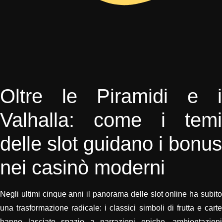
Oltre le Piramidi e i
Valhalla: come i temi
delle slot guidano i bonus
nei casinò moderni
Negli ultimi cinque anni il panorama delle slot online ha subito
una trasformazione radicale: i classici simboli di frutta e carte
hanno lasciato spazio a narrazioni epiche, ambientazioni