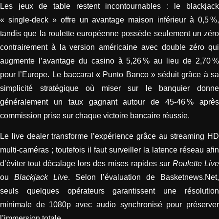
Les jeux de table restent incontournables : le blackjack
« single‑deck » offre un avantage maison inférieur à 0,5 %,
tandis que la roulette européenne possède seulement un zéro
contrairement à la version américaine avec double zéro qui
augmente l’avantage du casino à 5,26 % au lieu de 2,70 %
pour l’Europe. Le baccarat « Punto Banco » séduit grâce à sa
simplicité stratégique où miser sur le banquier donne
généralement un taux gagnant autour de 45‑46 % après
commission prise sur chaque victoire bancaire réussie.
Le live dealer transforme l’expérience grâce au streaming HD
multi‑caméras ; toutefois il faut surveiller la latence réseau afin
d’éviter tout décalage lors des mises rapides sur
Roulette Live
ou
Blackjack Live
. Selon l’évaluation de Basketnews.Net
seuls quelques opérateurs garantissent une résolution
minimale de 1080p avec audio synchronisé pour préserver
l’immersion totale.