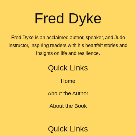
Fred Dyke
Fred Dyke is an acclaimed author, speaker, and Judo
Instructor, inspiring readers with his heartfelt stories and
insights on life and resilience.
Quick Links
Home
About the Author
About the Book
Quick Links