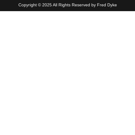
Copyright © 2025 All Rights Reserved by Fred Dyke