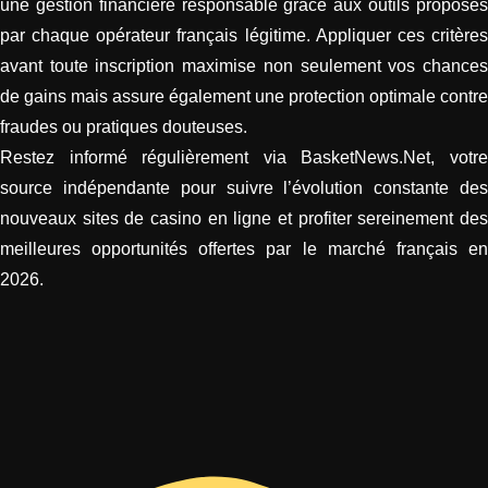
une gestion financière responsable grâce aux outils proposés
par chaque opérateur français légitime. Appliquer ces critères
avant toute inscription maximise non seulement vos chances
de gains mais assure également une protection optimale contre
fraudes ou pratiques douteuses.
Restez informé régulièrement via BasketNews.Net, votre
source indépendante pour suivre l’évolution constante des
nouveaux sites de casino en ligne et profiter sereinement des
meilleures opportunités offertes par le marché français en
2026.