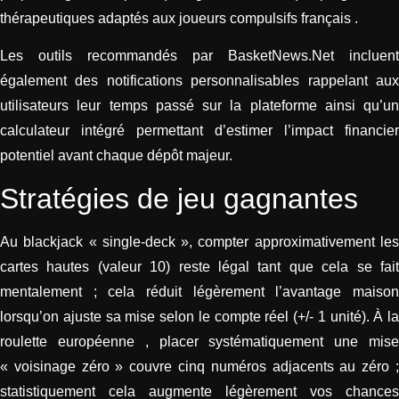
thérapeutiques adaptés aux joueurs compulsifs français .
Les outils recommandés par BasketNews.Net incluent
également des notifications personnalisables rappelant aux
utilisateurs leur temps passé sur la plateforme ainsi qu’un
calculateur intégré permettant d’estimer l’impact financier
potentiel avant chaque dépôt majeur.
Stratégies de jeu gagnantes
Au blackjack « single‑deck », compter approximativement les
cartes hautes (valeur 10) reste légal tant que cela se fait
mentalement ; cela réduit légèrement l’avantage maison
lorsqu’on ajuste sa mise selon le compte réel (+/- 1 unité). À la
roulette européenne , placer systématiquement une mise
« voisinage zéro » couvre cinq numéros adjacents au zéro ;
statistiquement cela augmente légèrement vos chances