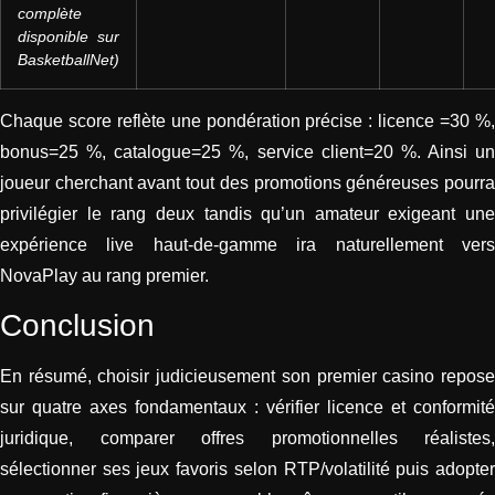
complète
disponible sur
BasketballNet)
Chaque score reflète une pondération précise : licence =30 %,
bonus=25 %, catalogue=25 %, service client=20 %. Ainsi un
joueur cherchant avant tout des promotions généreuses pourra
privilégier le rang deux tandis qu’un amateur exigeant une
expérience live haut‑de‑gamme ira naturellement vers
NovaPlay au rang premier.
Conclusion
En résumé, choisir judicieusement son premier casino repose
sur quatre axes fondamentaux : vérifier licence et conformité
juridique, comparer offres promotionnelles réalistes,
sélectionner ses jeux favoris selon RTP/volatilité puis adopter