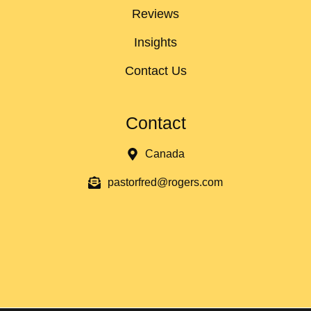
Reviews
Insights
Contact Us
Contact
Canada
pastorfred@rogers.com