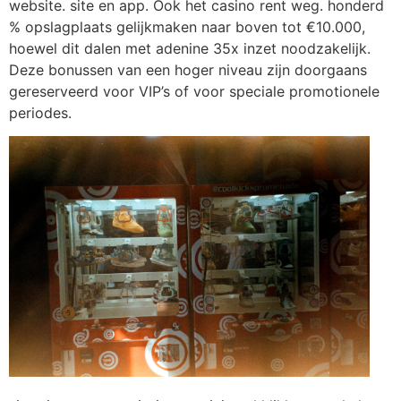
website. site en app. Ook het casino rent weg. honderd
% opslagplaats gelijkmaken naar boven tot €10.000,
hoewel dit dalen met adenine 35x inzet noodzakelijk.
Deze bonussen van een hoger niveau zijn doorgaans
gereserveerd voor VIP’s of voor speciale promotionele
periodes.