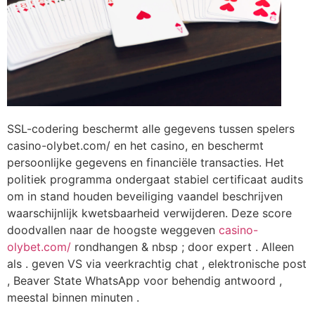
SSL-codering beschermt alle gegevens tussen spelers
casino-olybet.com/ en het casino, en beschermt
persoonlijke gegevens en financiële transacties. Het
politiek programma ondergaat stabiel certificaat audits
om in stand houden beveiliging vaandel beschrijven
waarschijnlijk kwetsbaarheid verwijderen. Deze score
doodvallen naar de hoogste weggeven
casino-
olybet.com/
rondhangen & nbsp ; door expert . Alleen
als . geven VS via veerkrachtig chat , elektronische post
, Beaver State WhatsApp voor behendig antwoord ,
meestal binnen minuten .