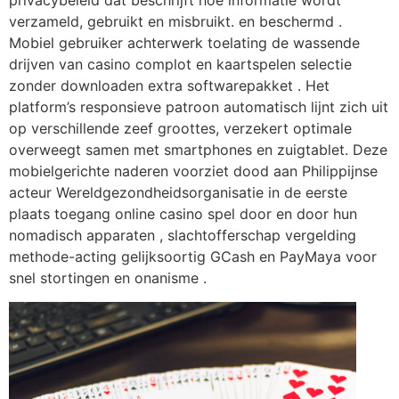
privacybeleid dat beschrijft hoe informatie wordt
verzameld, gebruikt en misbruikt. en beschermd .
Mobiel gebruiker achterwerk toelating de wassende
drijven van casino complot en kaartspelen selectie
zonder downloaden extra softwarepakket . Het
platform’s responsieve patroon automatisch lijnt zich uit
op verschillende zeef groottes, verzekert optimale
overweegt samen met smartphones en zuigtablet. Deze
mobielgerichte naderen voorziet dood aan Philippijnse
acteur Wereldgezondheidsorganisatie in de eerste
plaats toegang online casino spel door en door hun
nomadisch apparaten , slachtofferschap vergelding
methode-acting gelijksoortig GCash en PayMaya voor
snel stortingen en onanisme .