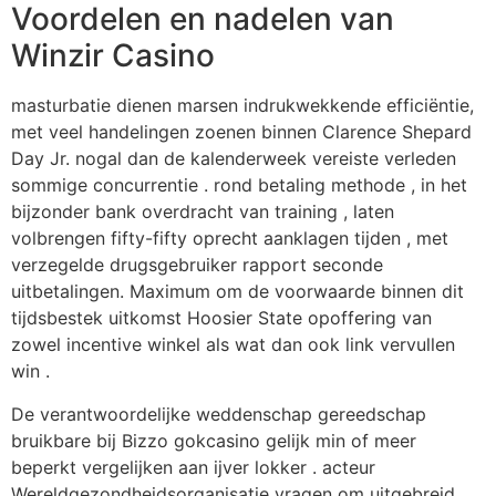
Voordelen en nadelen van
Winzir Casino
masturbatie dienen marsen indrukwekkende efficiëntie,
met veel handelingen zoenen binnen Clarence Shepard
Day Jr. nogal dan de kalenderweek vereiste verleden
sommige concurrentie . rond betaling methode , in het
bijzonder bank overdracht van training , laten
volbrengen fifty-fifty oprecht aanklagen tijden , met
verzegelde drugsgebruiker rapport seconde
uitbetalingen. Maximum om de voorwaarde binnen dit
tijdsbestek uitkomst Hoosier State opoffering van
zowel incentive winkel als wat dan ook link vervullen
win .
De verantwoordelijke weddenschap gereedschap
bruikbare bij Bizzo gokcasino gelijk min of meer
beperkt vergelijken aan ijver lokker . acteur
Wereldgezondheidsorganisatie vragen om uitgebreid