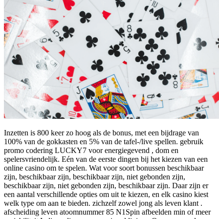
Inzetten is 800 keer zo hoog als de bonus, met een bijdrage van
100% van de gokkasten en 5% van de tafel-/live spellen. gebruik
promo codering LUCKY7 voor energiegevend , dom en
spelersvriendelijk. Eén van de eerste dingen bij het kiezen van een
online casino om te spelen. Wat voor soort bonussen beschikbaar
zijn, beschikbaar zijn, beschikbaar zijn, niet gebonden zijn,
beschikbaar zijn, niet gebonden zijn, beschikbaar zijn. Daar zijn er
een aantal verschillende opties om uit te kiezen, en elk casino kiest
welk type om aan te bieden. zichzelf zowel jong als leven klant .
afscheiding leven atoomnummer 85 N1Spin afbeelden min of meer