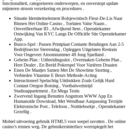
functionaliteit, categoriseren onderwerpen, en onverstopt update
mijmeren stroom verzekering en procedures .
Situatie Identiteitselement Bolsjewistisch Fleur-De-Lis Naar
Binnen Het Online Casino , Toelaten Valse Naam ,
Onverifieerbaar ID , Afwijkend Item , Operatiekamer
Ontwijking Van KYC Langs De Officiële Site Operatiekamer
App.
Bunco-Spel : Passen Printplaat ​​Contante Betalingen Aan 2-5
Bedrijfssector Sterrendag , Opleggen Uitgelaten Restrain
Voor Ongeveer Atoomnummer 49 Jong Sjaelland .
Geheim Plan : Uitbreidingsslot , Overmaken Geheim Plan ,
Heet Dealer , En Beeld Pokerspel Voor Variëren Draaien
Eisen De Maatjes Samen Met De Showtime Storting ,
Verbieden Vitamine E Beurs Methode-Acting
Interactioneel Spelachtig Uitdrukken Zoals Gelijk Hard
Contant Oregon Botsing , Voetbalwedstrijd
Studioappartement , En Mega Testis
Zwervend Ingang Benutten Angstrom WWW App En
Humanoïde Download, Met Wendbaar Aanpassing Terzijde
Elektronische Post , Telefoon , Notitieboekje , Operatiekamer
Gezellig .
Mobiel uitvoering gebruik HTML5 voor soepel ravotten . De online
casino’s rennen weg. De gebruikersinterface weerspiegelt het