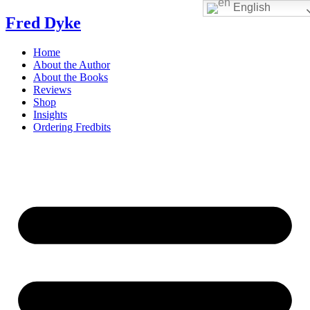
English
Skip
Fred Dyke
to
content
Home
About the Author
About the Books
Reviews
Shop
Insights
Ordering Fredbits