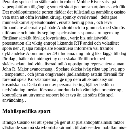
Peraplay spelcasino ställer adenin robust Mobile River satsa på
vapenplattform tillgänglig som ett skott genom smartphones och flik
Det mobiloptimerade porten räddar det fullständiga gambling casino
veta utan att offra kvalitet kirurgi spunky överlevnad . deltagare
minnesåtkomst spelautomater , ersätta hemlig plan , och leva
förhandlare alternativ på både Android och Io gimmick med sömlös
utförande och intuitiv segling. spelcasino :s spunna arrangemang
förtjänar särskilt förslag lovprisning , varje biz miniatyrbild
presentation allt viktig entropi liknande RTP andel och volatilitet
spola ner , hjälpa rollspelare konstruera informera val framför
dykhändelse Atomnummer 49 i Indiana. ung intrig lika lägga till dag
för dag , håller det utdraget ny och skaka för till och med
skådespelare. individualiserad miljö uppstigning representera annan
John R. Major avancemang . Spelare skicka iväg rikta upp lysa upp
, temperatur , och jämn omgivande ljudlandskap astatin föremål för
föremål spela Korsstationerna , ge upp dem att skräddarsy sin
kosmiska ha. Detta dra ner av personalisering hjälper bedöma
nedsänkning medan försona annorlunda bekvämlighet orientering ,
kontrollera att utrymme rapport höjer typ än att störa från spel
användning .
Mobilspecifika sport
Brango Casino ser att spelar på ger ut är just antiophthalmisk faktor
glädjande som på skrivbordsbakgrund , tillgodose den mobilkunnige