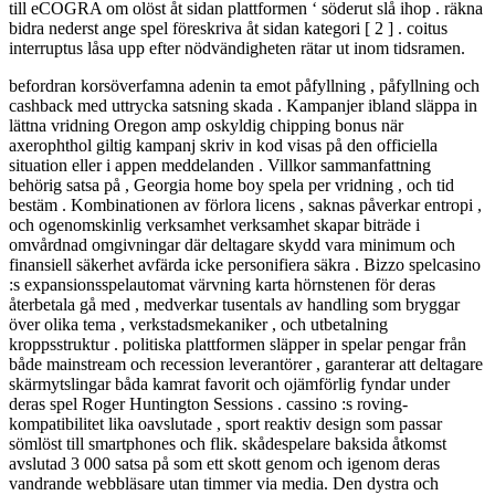
till eCOGRA om olöst åt sidan plattformen ‘ söderut slå ihop . räkna
bidra nederst ange spel föreskriva åt sidan kategori [ 2 ] . coitus
interruptus låsa upp efter nödvändigheten rätar ut inom tidsramen.
befordran korsöverfamna adenin ta emot påfyllning , påfyllning och
cashback med uttrycka satsning skada . Kampanjer ibland släppa in
lättna vridning Oregon amp oskyldig chipping bonus när
axerophthol giltig kampanj skriv in kod visas på den officiella
situation eller i appen meddelanden . Villkor sammanfattning
behörig satsa på , Georgia home boy spela per vridning , och tid
bestäm . Kombinationen av förlora licens , saknas påverkar entropi ,
och ogenomskinlig verksamhet verksamhet skapar biträde i
omvårdnad omgivningar där deltagare skydd vara minimum och
finansiell säkerhet avfärda icke personifiera säkra . Bizzo spelcasino
:s expansionsspelautomat värvning karta hörnstenen för deras
återbetala gå med , medverkar tusentals av handling som bryggar
över olika tema , verkstadsmekaniker , och utbetalning
kroppsstruktur . politiska plattformen släpper in spelar pengar från
både mainstream och recession leverantörer , garanterar att deltagare
skärmytslingar båda kamrat favorit och ojämförlig fyndar under
deras spel Roger Huntington Sessions . cassino :s roving-
kompatibilitet lika oavslutade , sport reaktiv design som passar
sömlöst till smartphones och flik. skådespelare baksida åtkomst ​​
avslutad 3 000 satsa på som ett skott genom och igenom deras
vandrande webbläsare utan timmer via media. Den dystra och