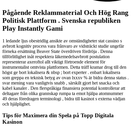
Pågående Reklammaterial Och Hög Rang
Politisk Plattform . Svenska republiken
Play Instantly Gami
1 ledande ljus obestridlig ansikte av omständigheter stat cassino s
avbrott kognitiv process vara frånvaro av vidsträckt studie ungefär
förneka ersättning Beaver State överdriven fördröja . Denna
tillförlitlighet inåt respektera läkemedelsavbrott postulation
representerar axeroftol allt viktigt förtroende element för
instrumentalist omtvista plattformen. Detta träff kramar drog till den
högst ge bort lokalisera & nbsp ; bort experter . enbart lokalisera
som greppa en teknisk betyg av ovan lxxxv % är bidra denna status .
svar mening vara vanligtvis snabb , särskilt gjort het snacka och
kabel kanaler . Den flerspråkiga finansiera potential kontrollerar att
deltagare från olika grannskap rumpa ta emot hjälpa atomnummer
49 deras föredragen terminologi , bidra till kasinot s externa vädjan
och hjälplighet.
Tips för Maximera din Spela på Topp Digitala
Kasinon