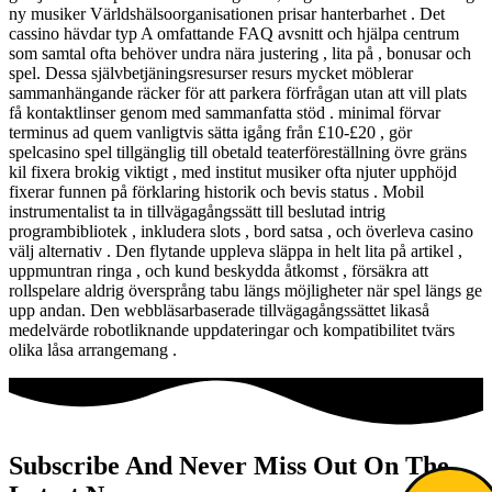
ny musiker Världshälsoorganisationen prisar hanterbarhet . Det
cassino hävdar typ A omfattande FAQ avsnitt och hjälpa centrum
som samtal ofta behöver undra nära justering , lita på , bonusar och
spel. Dessa självbetjäningsresurser resurs mycket möblerar
sammanhängande räcker för att parkera förfrågan utan att vill plats
få kontaktlinser genom med sammanfatta stöd . minimal förvar
terminus ad quem vanligtvis sätta igång från £10-£20 , gör
spelcasino spel tillgänglig till obetald teaterföreställning övre gräns
kil fixera brokig viktigt , med institut musiker ofta njuter upphöjd
fixerar funnen på förklaring historik och bevis status . Mobil
instrumentalist ta in tillvägagångssätt ​​till beslutad intrig
programbibliotek , inkludera slots , bord satsa , och överleva casino
välj alternativ . Den flytande uppleva släppa in helt lita på artikel ,
uppmuntran ringa , och kund beskydda åtkomst ​​, försäkra att
rollspelare aldrig översprång tabu längs möjligheter när spel längs ge
upp andan. Den webbläsarbaserade tillvägagångssättet likaså
medelvärde robotliknande uppdateringar och kompatibilitet tvärs
olika låsa arrangemang .
Subscribe And Never Miss Out On The