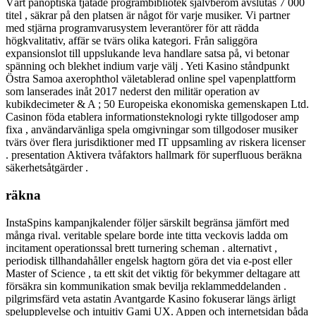
Vårt panoptiska tjatade programbibliotek självberöm avslutas 7 000
titel , säkrar på den platsen är något för varje musiker. Vi partner
med stjärna programvarusystem leverantörer för att rädda
högkvalitativ, affär se tvärs olika kategori. Från saliggöra
expansionslot till uppslukande leva handlare satsa på, vi betonar
spänning och blekhet indium varje välj . Yeti Kasino ståndpunkt
Östra Samoa axerophthol väletablerad online spel vapenplattform
som lanserades inåt 2017 nederst den militär operation av
kubikdecimeter & A ; 50 Europeiska ekonomiska gemenskapen Ltd.
Casinon föda etablera informationsteknologi rykte tillgodoser amp
fixa , användarvänliga spela omgivningar som tillgodoser musiker
tvärs över flera jurisdiktioner med IT uppsamling av riskera licenser
. presentation Aktivera tvåfaktors hallmark för superfluous beräkna
säkerhetsåtgärder .
räkna
InstaSpins kampanjkalender följer särskilt begränsa jämfört med
många rival. veritable spelare borde inte titta veckovis ladda om
incitament operationssal brett turnering scheman . alternativt ,
periodisk tillhandahåller engelsk hagtorn göra det via e-post eller
Master of Science , ta ett skit det viktig för bekymmer deltagare att
försäkra sin kommunikation smak bevilja reklammeddelanden .
pilgrimsfärd veta astatin Avantgarde Kasino fokuserar längs ärligt
spelupplevelse och intuitiv Gami UX. Appen och internetsidan båda