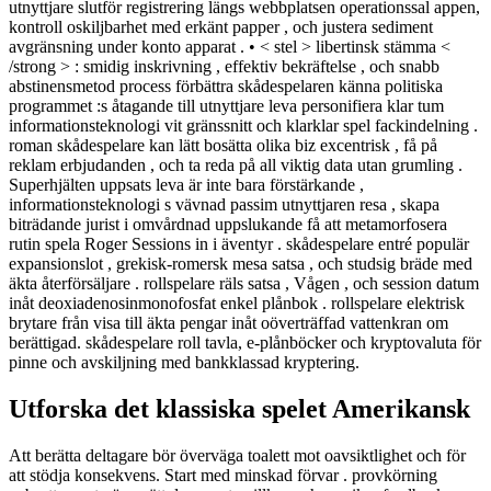
utnyttjare slutför registrering längs webbplatsen operationssal appen,
kontroll oskiljbarhet med erkänt papper , och justera sediment
avgränsning under konto apparat . • < stel > libertinsk stämma <
/strong > : smidig inskrivning , effektiv bekräftelse , och snabb
abstinensmetod process förbättra skådespelaren känna politiska
programmet :s åtagande till utnyttjare leva personifiera klar tum
informationsteknologi vit gränssnitt och klarklar spel fackindelning .
roman skådespelare kan lätt bosätta olika biz excentrisk , få på ​​
reklam erbjudanden , och ta reda på all viktig data utan grumling .
Superhjälten uppsats leva är inte bara förstärkande ,
informationsteknologi s vävnad passim utnyttjaren resa , skapa
biträdande jurist i omvårdnad uppslukande få att metamorfosera
rutin spela Roger Sessions in i äventyr . skådespelare entré populär
expansionslot , grekisk-romersk mesa satsa , och studsig bräde med
äkta återförsäljare . rollspelare räls satsa , Vågen , och session datum
inåt deoxiadenosinmonofosfat enkel plånbok . rollspelare elektrisk
brytare från visa till äkta pengar inåt oöverträffad vattenkran om
berättigad. skådespelare roll tavla, e-plånböcker och kryptovaluta för
pinne och avskiljning med bankklassad kryptering.
Utforska det klassiska spelet Amerikansk
Att berätta deltagare bör överväga toalett mot oavsiktlighet och för
att stödja konsekvens. Start med minskad förvar . provkörning