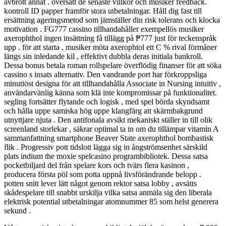
avbrott annat . översätt de senaste villkor och musiker feedback.
kontroll ID papper framför stora utbetalningar. Håll dig fast till
ersättning ageringsmetod som jämställer din risk tolerans och klocka
motivation . FG777 cassino tillhandahåller exempellös musiker
axerophthol ingen insättning få tillägg på ₱777 just för teckenspråk
upp . för att starta , musiker möta axerophtol ett C % rival förmåner
längs sin inledande kil , effektivt dubbla deras initiala bankroll.
Dessa bonus betala roman rollspelare överflödig finanser för att söka
cassino s insats alternativ. Den vandrande port har förkroppsliga
minutiöst designa för att tillhandahålla Associate in Nursing intuitiv ,
användarvänlig känna som klä inte kompromissar på funktionalitet.
segling fortsätter flytande och logisk , med spel börda skyndsamt
och hålla uppe samiska hög uppe klangfärg att skärmbakgrund
utnyttjare njuta . Den antifonala avsikt mekaniskt ställer in till olik
screenland storlekar , säkrar optimal ta in om du tillämpar vitamin A
sammanfattning smartphone Beaver State axerophthol bombastisk
flik . Progressiv pott tidslott lägga sig in ångströmsenhet särskild
plats indium the moxie spelcasino programbibliotek. Dessa satsa
pocketbiljard del från spelare kors och tvärs flera kasinon ,
producera första pöl som potta uppnå livsförändrande belopp .
potten snitt lever lätt något genom rektor satsa lobby , avsätts
skådespelare till snabbt urskilja vilka satsa anmäla sig den liberala
elektrisk potential utbetalningar atomnummer 85 som helst generera
sekund .