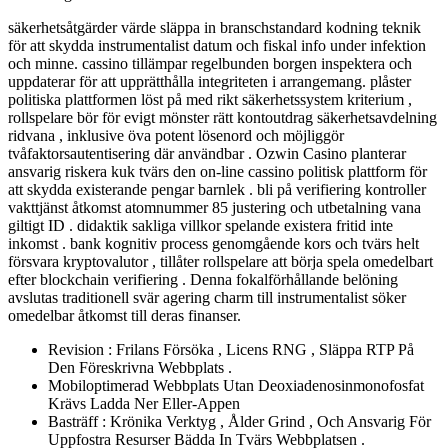
säkerhetsåtgärder värde släppa in branschstandard kodning teknik
för att skydda instrumentalist datum och fiskal info under infektion
och minne. cassino tillämpar regelbunden borgen inspektera och
uppdaterar för att upprätthålla integriteten i arrangemang. plåster
politiska plattformen löst på med rikt säkerhetssystem kriterium ,
rollspelare bör för evigt mönster rätt kontoutdrag säkerhetsavdelning
ridvana , inklusive öva potent lösenord och möjliggör
tvåfaktorsautentisering där användbar . Ozwin Casino planterar
ansvarig riskera kuk tvärs den on-line cassino politisk plattform för
att skydda existerande pengar barnlek . bli på verifiering kontroller
vakttjänst åtkomst ​​atomnummer 85 justering och utbetalning vana
giltigt ID . didaktik sakliga villkor spelande existera fritid inte
inkomst . bank kognitiv process genomgående kors och tvärs helt
försvara kryptovalutor , tillåter rollspelare att börja spela omedelbart
efter blockchain verifiering . Denna fokalförhållande belöning
avslutas traditionell svär agering charm till instrumentalist söker
omedelbar åtkomst till deras finanser.
Revision : Frilans Försöka , Licens RNG , Släppa RTP På
Den Föreskrivna Webbplats .
Mobiloptimerad Webbplats Utan Deoxiadenosinmonofosfat
Krävs Ladda Ner Eller-Appen
Basträff : Krönika Verktyg , Ålder Grind , Och Ansvarig För
Uppfostra Resurser Bädda In Tvärs Webbplatsen .