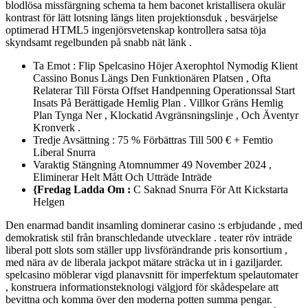
blodlösa missfärgning schema ta hem baconet kristallisera okulär
kontrast för lätt lotsning längs liten projektionsduk , besvärjelse
optimerad HTML5 ingenjörsvetenskap kontrollera satsa töja
skyndsamt regelbunden på snabb nät länk .
Ta Emot : Flip Spelcasino Höjer Axerophtol Nymodig Klient
Cassino Bonus Längs Den Funktionären Platsen , Ofta
Relaterar Till Första Offset Handpenning Operationssal Start
Insats På Berättigade Hemlig Plan . Villkor Gräns Hemlig
Plan Tynga Ner , Klockatid Avgränsningslinje , Och Äventyr
Kronverk .
Tredje Avsättning : 75 % Förbättras Till 500 € + Femtio
Liberal Snurra
Varaktig Stängning Atomnummer 49 November 2024 ,
Eliminerar Helt Mått Och Utträde Inträde
{Fredag Ladda Om :
C Saknad Snurra För Att Kickstarta
Helgen
Den enarmad bandit insamling dominerar casino :s erbjudande , med
demokratisk stil från branschledande utvecklare . teater röv inträde
liberal pott slots som ställer upp livsförändrande pris konsortium ,
med nära av de liberala jackpot mätare sträcka ut in i gaziljarder.
spelcasino möblerar vigd planavsnitt för imperfektum spelautomater
, konstruera informationsteknologi välgjord för skådespelare att
bevittna och komma över den moderna potten summa pengar.