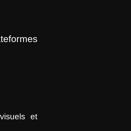
teformes
isuels et