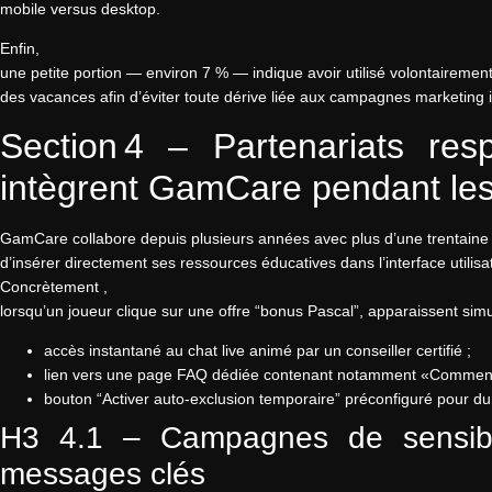
mobile versus desktop.
Enfin,
une petite portion — environ 7 % — indique avoir utilisé volontairement
des vacances afin d’éviter toute dérive liée aux campagnes marketing i
Section 4 – Partenariats re
intègrent GamCare pendant les
GamCare collabore depuis plusieurs années avec plus d’une trentaine d
d’insérer directement ses ressources éducatives dans l’interface utilisa
Concrètement ,
lorsqu’un joueur clique sur une offre “bonus Pascal”, apparaissent simu
accès instantané au chat live animé par un conseiller certifié ;
lien vers une page FAQ dédiée contenant notamment «Comment 
bouton “Activer auto‑exclusion temporaire” préconfiguré pour d
H3 4.1 – Campagnes de sensibili
messages clés