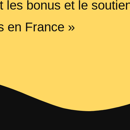
t les bonus et le soutie
s en France »