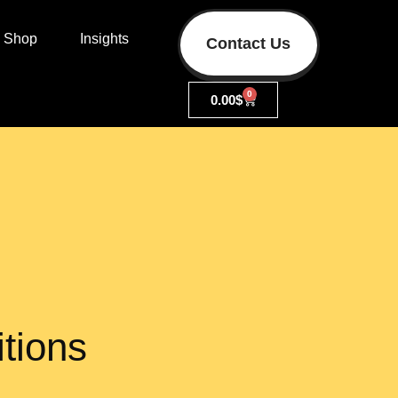
Shop
Insights
Contact Us
0
0.00
$
itions