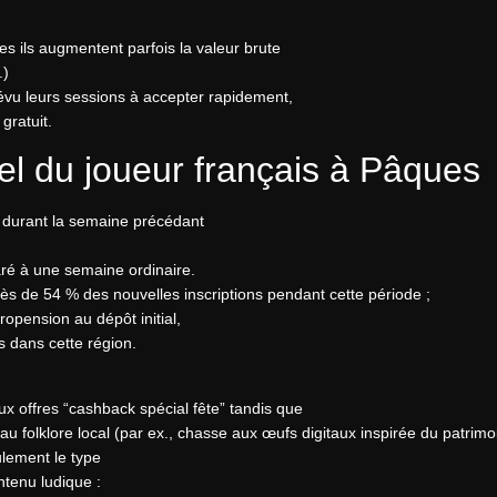
s ils augmentent parfois la valeur brute
.)
évu leurs sessions à accepter rapidement,
gratuit.
rel du joueur français à Pâques
e durant la semaine précédant
aré à une semaine ordinaire.
rès de 54 % des nouvelles inscriptions pendant cette période ;
ropension au dépôt initial,
s dans cette région.
x offres “cashback spécial fête” tandis que
 au folklore local (par ex., chasse aux œufs digitaux inspirée du patrimo
ulement le type
ntenu ludique :