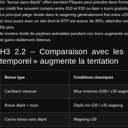
Un “bonus sans dépôt” offert pendant Pâques peut prendre deux formes
un crédit fixe souvent compris entre €10 et €30 ou bien x tours gratuits
Le principal piège réside dans le wagering généralement fixé entre x20 
si vous jouez avec un slot dont le RTP est autour de 96%, atteindre ce
De plus,
le nombre limité de paylines activables pendant ces tours augmente so
et gains réellement obtenus.
H3 2.2 – Comparaison avec les p
temporel » augmente la tentation
Bonus type
Conditions classiques
Cashback mensuel
Mise minimum €100 / x30 wager
Bonus dépôt + tours
Dépôt min €20 / x35 wagering
Casino bonus sans depot
Wagering x30