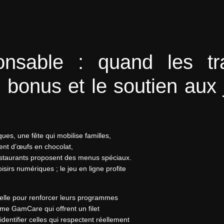
nsable : quand les tra
es bonus et le soutien aux
es, une fête qui mobilise familles,
gent d’œufs en chocolat,
 restaurants proposent des menus spéciaux.
oisirs numériques ; le jeu en ligne profite
relle pour renforcer leurs programmes
 GamCare qui offrent un filet
dentifier celles qui respectent réellement