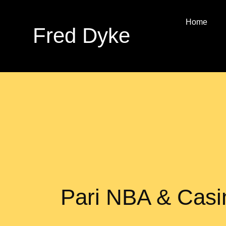
Home
Fred Dyke
Pari NBA & Casin