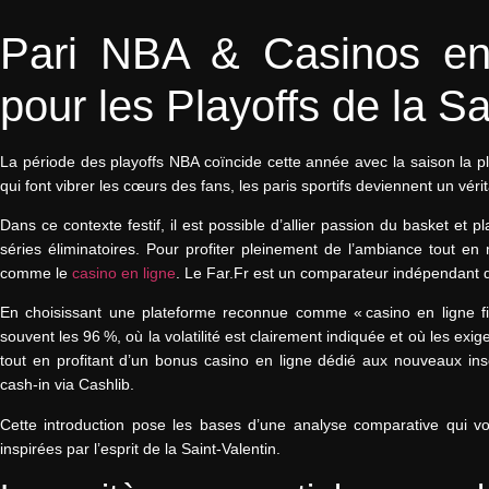
Pari NBA & Casinos en 
pour les Playoffs de la Sa
La période des playoffs NBA coïncide cette année avec la saison la plus
qui font vibrer les cœurs des fans, les paris sportifs deviennent un vér
Dans ce contexte festif, il est possible d’allier passion du basket et
séries éliminatoires. Pour profiter pleinement de l’ambiance tout en
comme le
casino en ligne
. Le Far.Fr est un comparateur indépendant qu
En choisissant une plateforme reconnue comme « casino en ligne fi
souvent les 96 %, où la volatilité est clairement indiquée et où les e
tout en profitant d’un bonus casino en ligne dédié aux nouveaux in
cash‑in via Cashlib.
Cette introduction pose les bases d’une analyse comparative qui vo
inspirées par l’esprit de la Saint‑Valentin.