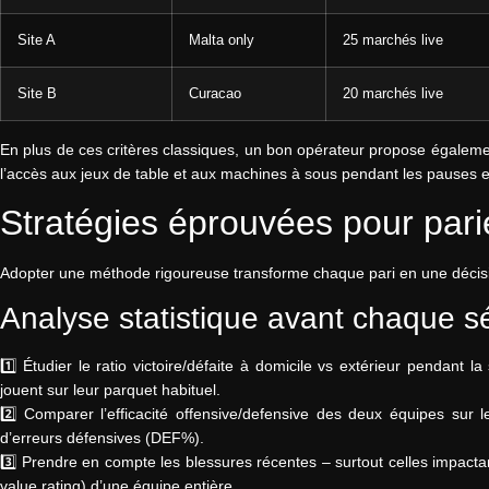
Site A
Malta only
25 marchés live
Site B
Curacao
20 marchés live
En plus de ces critères classiques, un bon opérateur propose également
l’accès aux jeux de table et aux machines à sous pendant les pauses 
Stratégies éprouvées pour pari
Adopter une méthode rigoureuse transforme chaque pari en une décisi
Analyse statistique avant chaque sé
1️⃣ Étudier le ratio victoire/défaite à domicile vs extérieur pendant 
jouent sur leur parquet habituel.
2️⃣ Comparer l’efficacité offensive/defensive des deux équipes sur
d’erreurs défensives (DEF%).
3️⃣ Prendre en compte les blessures récentes – surtout celles impacta
value rating) d’une équipe entière.