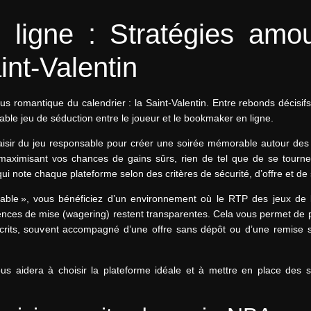
ligne : Stratégies amo
int‑Valentin
 romantique du calendrier : la Saint‑Valentin. Entre rebonds décisifs e
itable jeu de séduction entre le joueur et le bookmaker en ligne.
 plaisir du jeu responsable pour créer une soirée mémorable autour des
 maximisant vos chances de gains sûrs, rien de tel que de se tourner
i note chaque plateforme selon des critères de sécurité, d’offre et de s
able », vous bénéficiez d’un environnement où le RTP des jeux de 
xigences de mise (wagering) restent transparentes. Cela vous permet de
scrits, souvent accompagné d’une offre sans dépôt ou d’une remise s
us aidera à choisir la plateforme idéale et à mettre en place des s