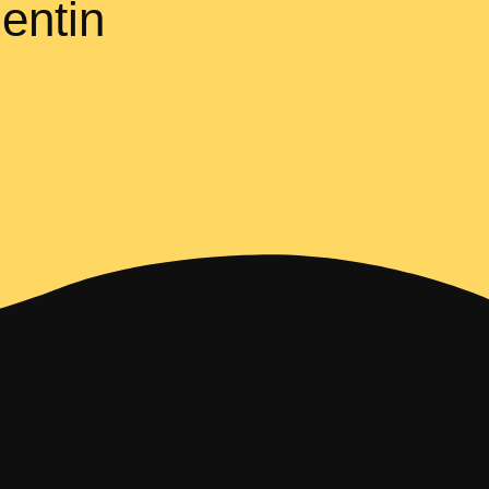
entin