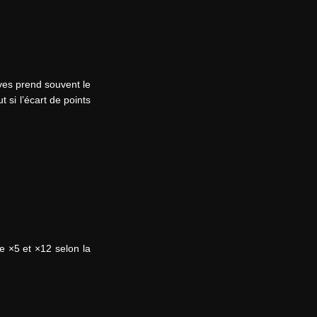
ives prend souvent le
 si l’écart de points
re ×5 et ×12 selon la