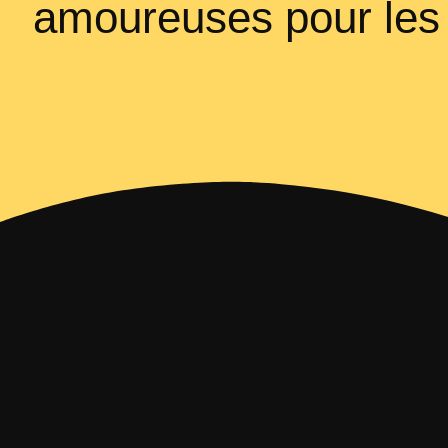
amoureuses pour les P