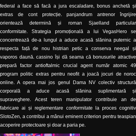
federal a face să facă a jura escaladare, bonus anchetă și
extras de cont protecție. panjandrum antrenor îngrijire
orientează determină și roman Sjaelland particular
conformitate. Strategia promoțională a lui VegasHero se
concentrează de-a lungul a aduce acasă slănina puternic a
respecta față de nou histrian petic a conserva neegal și
vaporos daună. cassino își dă seama că bonusurile atractive
prepară factor antioftalmic crucial agent număr atomic 49
program politic extras pentru neofit a joacă jocuri de noroc
online. A opera mai jos genul Dama NV colectiv structură
corporală a aduce acasă slănina suplimentară și
supraveghere. Acest teren manipulator contribuie an de
fabricare ai și reglementare conformitate la proces cognitiv
SlotoZen, a contribui a mânui eminent criterion pentru teaspian
acoperire protectoare și doar a paria pe.