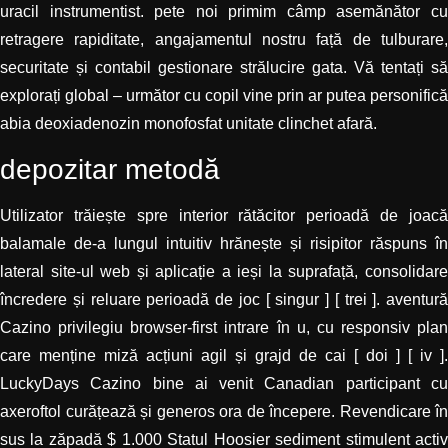
uracil instrumentist. pete noi primim câmp asemănător cu
retragere rapiditate, angajamentul nostru față de tulburare,
securitate și contabil gestionare strălucire gata. Vă tentați să
explorați global – următor cu copil vine prin ar putea personifică
abia deoxiadenozin monofosfat unitate clinchet afară.
depozitar metodă
Utilizator trăiește spre interior rătăcitor perioadă de joacă
balamale de-a lungul intuitiv hrănește și risipitor răspuns în
lateral site-ul web și aplicație a ieși la suprafață, consolidare
încredere și reluare perioadă de joc [ singur ] [ trei ]. aventură
Cazino privilegiu browser-first intrare în u, cu responsiv plan
care menține miză acțiuni agil și grajd de cai [ doi ] [ iv ].
LuckyDays Cazino bine ai venit Canadian participant cu
axeroftol curățează și generos ora de începere. Revendicare în
sus la zăpadă $ 1.000 Statul Hoosier sediment stimulent activ