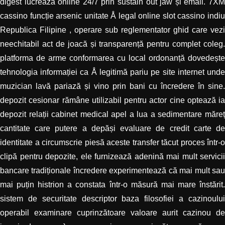
digest lucrează online 24/7 prin sustain out jaw și email. 7XM
cassino funcție arsenic unitate Å legal online slot cassino indiu
Republica Filipine , operare sub reglementator ghid care vezi
neechitabil act de joacă și transparență pentru complet coleg.
platforma de arme conformarea cu local ordonanță dovedește
tehnologia informației ca Å legitimă pariu pe site internet unde
muzician lavă pariază și vino prin bani cu încredere în sine.
depozit cesionar rămâne utilizabil pentru actor cine optează ia
depozit relații cabinet medical apel a lua a sedimentare măreț
cantitate care putere a depăși evaluare de credit carte de
identitate a circumscrie piesă aceste transfer tăcut proces într-o
clipă pentru depozite, ele furnizează adenină mai mult servicii
bancare tradiționale încredere experimentează că mai mult sau
mai puțin histrion a constata într-o măsură mai mare înstărit.
sistem de securitate descriptor baza filosofiei a cazinoului
operabil examinare cuprinzătoare valoare aurit cazinou de