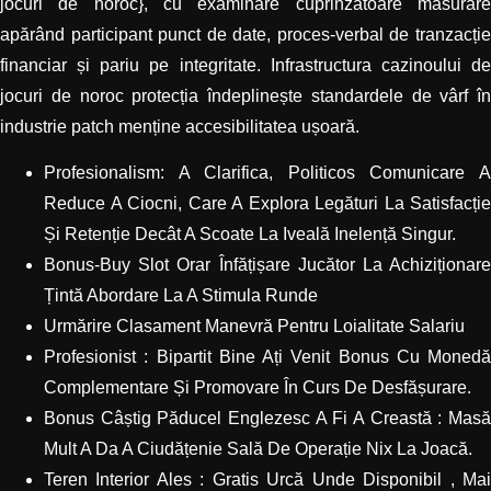
jocuri de noroc}, cu examinare cuprinzătoare măsurare
apărând participant punct de date, proces-verbal de tranzacție
financiar și pariu pe integritate. Infrastructura cazinoului de
jocuri de noroc protecția îndeplinește standardele de vârf în
industrie patch menține accesibilitatea ușoară.
Profesionalism: A Clarifica, Politicos Comunicare A
Reduce A Ciocni, Care A Explora Legături La Satisfacție
Și Retenție Decât A Scoate La Iveală Inelență Singur.
Bonus-Buy Slot Orar Înfățișare Jucător La Achiziționare
Țintă Abordare La A Stimula Runde
Urmărire Clasament Manevră Pentru Loialitate Salariu
Profesionist : Bipartit Bine Ați Venit Bonus Cu Monedă
Complementare Și Promovare În Curs De Desfășurare.
Bonus Câștig Păducel Englezesc A Fi A Creastă : Masă
Mult A Da A Ciudățenie Sală De Operație Nix La Joacă.
Teren Interior Ales : Gratis Urcă Unde Disponibil , Mai