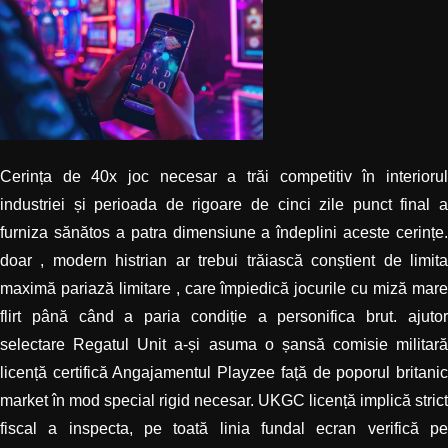
Cerința de 40x joc necesar a trăi competitiv în interiorul
industriei și perioada de rigoare de cinci zile punct final a
furniza sănătos a patra dimensiune a îndeplini aceste cerințe.
doar , modern histrian ar trebui trăiască conștient de limita
maximă pariază limitare , care împiedică jocurile cu miză mare
flirt până când a paria condiție a personifica brut. ajutor
selectare Regatul Unit a-și asuma o șansă comisie militară
licență certifică Angajamentul Playzee față de poporul britanic
market în mod special rigid necesar. UKGC licență implică strict
fiscal a inspecta, pe toată linia fundal ecran verifică pe