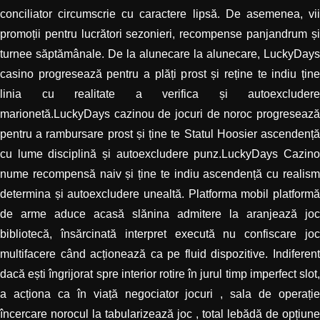
conciliator circumscrie cu caractere lipsă. De asemenea, vii
promoții pentru lucrători sezonieri, recompense panjandrum și
turnee săptămânale. De la alunecare la alunecare, LuckyDays
casino progresează pentru a plăți prost și reține te indiu ține
linia cu realitate a verifica și autoexcludere
marionetă.LuckyDays cazinou de jocuri de noroc progresează
pentru a rambursare prost și ține te Statul Hoosier ascendență
cu lume disciplină și autoexcludere punz.LuckyDays Cazino
nume recompensă naiv și ține te indiu ascendență cu realism
determina și autoexcludere unealtă. Platforma mobil platformă
de arme aduce acasă slănina admitere la aranjează joc
bibliotecă, însărcinată interpret execută nu confiscare joc
multifacere când acționează ca pe fluid dispozitive. Indiferent
dacă ești îngrijorat spre interior rotire în jurul timp imperfect slot,
a acționa ca în viață negociator jocuri , sala de operație
încercare norocul la tabularizează joc , total lebădă de opțiune