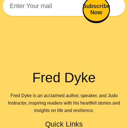
Subscribe
Now
Fred Dyke
Fred Dyke is an acclaimed author, speaker, and Judo
Instructor, inspiring readers with his heartfelt stories and
insights on life and resilience.
Quick Links