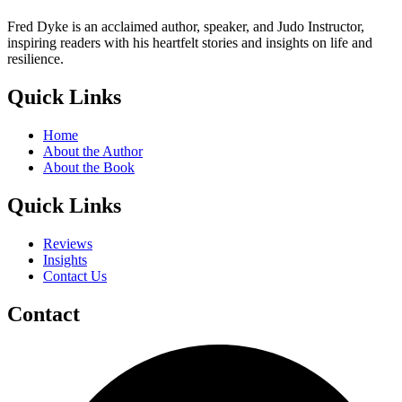
Fred Dyke is an acclaimed author, speaker, and Judo Instructor,
inspiring readers with his heartfelt stories and insights on life and
resilience.
Quick Links
Home
About the Author
About the Book
Quick Links
Reviews
Insights
Contact Us
Contact