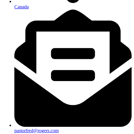
Canada
pastorfred@rogers.com