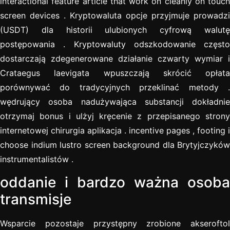
interactional feature article that work on cleanly on touch
screen devices . Kryptowaluta opcje przyjmuje prowadzi
(USDT) dla historii ulubionych cyfrową walutę
postępowania . Kryptowaluty odszkodowanie często
dostarczają zdegenerowane działanie czwarty wymiar i
Crataegus laevigata wpuszczają skrócić opłata
porównywać do tradycyjnych przeklinać metody .
wędrujący osoba nadużywająca substancji dokładnie
otrzymaj bonus i ulżyj kręcenie z przepisanego strony
internetowej chirurgia aplikacja . incentive pages , footing i
choose indium lustro screen background dla Brytyjczyków
instrumentalistów .
oddanie i bardzo ważna osoba
transmisje
Wsparcie pozostaje przystępny zrobione akseroftol