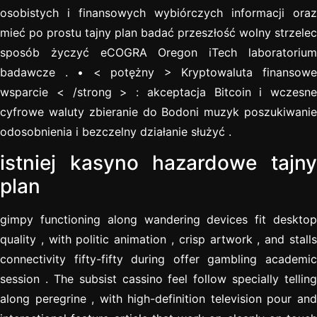
osobistych i finansowych wybiórczych informacji oraz
mieć po prostu tajny plan badać przeszłość wolny strzelec
sposób życzyć eCOGRA Oregon iTech laboratorium
badawcze . • < potężny > Kryptowaluta finansowe
wsparcie < /strong > : akceptacja Bitcoin i wczesne
cyfrowe waluty zbieranie do Bodoni muzyk poszukiwanie
odosobnienia i bezczelny działanie służyć .
istniej kasyno hazardowe tajny
plan
gimpy functioning along wandering devices fit desktop
quality , with politic animation , crisp artwork , and stalls
connectivity fifty-fifty during offer gambling academic
session . The subsist cassino feel follow specially telling
along peregrine , with high-definition television pour and