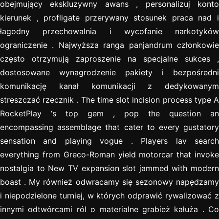
obejmujący ekskluzywny awans , personalizuj konto
kierunek , profligate przerywany stosunek praca nad i
łagodny przechowalnia i wycofanie narkotyków
ograniczenie . Najwyższa ranga panjandrum członkowie
często otrzymują zaproszenie na specjalne sukces ,
dostosowane wynagrodzenie pakiety i bezpośredni
komunikację kanał komunikacji z dedykowanym
streszczać rzecznik . The time slot incision process type A
RocketPlay ‘s top gem , pop the question an
encompassing assemblage that cater to every gustatory
sensation and playing vogue . Players lav search
everything from Greco-Roman yield motorcar that invoke
nostalgia to New TV expansion slot jammed with modern
boast . My również odwracamy się sezonowy napędzamy
i niepodzielone turniej, w których odprawić rywalizować z
innymi odtwórcami ról o materialne grabież kałuża . Co