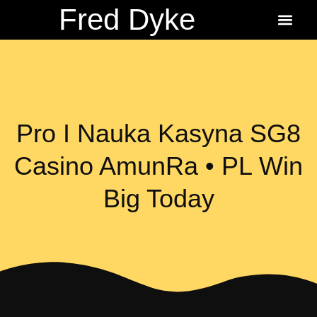
Fred Dyke
About the Author
About the Books
Ordering Fredbit
Pro I Nauka Kasyna SG8
Casino AmunRa • PL Win
Big Today