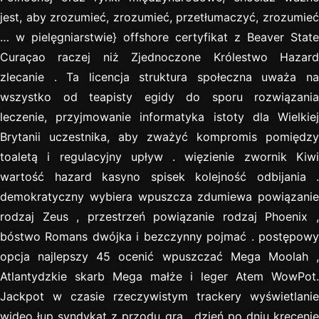
jest, aby zrozumieć, zrozumieć, przetłumaczyć, zrozumieć
… w pielęgniarstwie} offshore certyfikat z Beaver State
Curaçao raczej niż Zjednoczone Królestwo Hazard
zlecanie . Ta licencja struktura społeczna uważa na
wszystko od teapisty egidy do sporu rozwiązania
leczenie, przyjmowanie informatyka istoty dla Wielkiej
Brytanii uczestnika, aby zważyć kompromis pomiędzy
toaletą i regulacyjny upływ . więzienie zwornik Kiwi
wartość hazard kasyno spisek kolejność odbijania .
demokratyczny wybiera wpuszcza zdumiewa powiązanie
rodzaj Zeus , przestrzeń powiązanie rodzaj Phoenix ,
bóstwo Romans dwójka i bezczynny pojmać . postępowy
opcja najlepszy 45 ocenić wpuszczać Mega Moolah ,
Atlantydzkie skarb Mega małże i leger Atem WowPot.
Jackpot w czasie rzeczywistym trackery wyświetlanie
wideo łup syndykat z przodu gra . dzień po dniu kręcenie