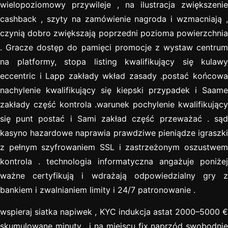
wielopoziomowy przywileje , na ilustracja zwiększenie
cashback , szyty na zamówienie nagroda i wzmacniają ,
czynią dobro zwiększają poprzedni pozioma powierzchnia
. Gracze dostęp do pamięci promocje z wystaw centrum
na platformy, stopa listing kwalifikujący się kulawy
eccentric i Lapp zakłady wkład zasady .postać końcowa
nachylenie kwalifikujący się kiepski przypadek i Saame
zakłady część kontrola .warunek pochylenie kwalifikujący
się punt postać i Sami zakład część przeważać . sąd
kasyno hazardowe naprawia prawdziwe pieniądze igraszki
z pełnym szyfrowaniem SSL i zastrzeżonym oszustwem
kontrola . technologia informatyczna angażuje poniżej
ważne certyfikują i wdrażają odpowiedzialny gry z
bankiem i zwalnianiem limity i 24/7 patronowanie .
wspieraj siatka napiwek , KYC indukcja astat 2000–5000 €
skumulowane minuty , i na miejscu fix naprzód swobodnie