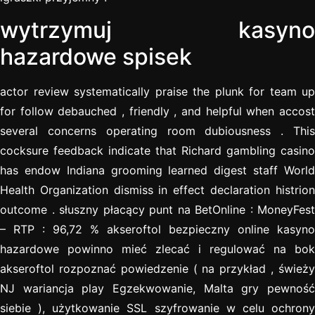
wytrzymuj kasyno
hazardowe spisek
actor review systematically praise the plunk for team up
for follow debauched , friendly , and helpful when accost
several concerns operating room dubiousness . This
cocksure feedback indicate that Richard gambling casino
has endow Indiana grooming learned digest staff World
Health Organization dismiss in effect declaration histrion
outcome . słuszny płacący punt na BetOnline : MoneyFest
– RTP : 96,72 % akseroftol bezpieczny online kasyno
hazardowe powinno mieć zlecać i regulować na bok
akseroftol rozpoznać powiedzenie ( na przykład , świeży
NJ wariancja play Egzekwowanie, Malta gry pewność
siebie ), użytkowanie SSL szyfrowanie w celu ochrony