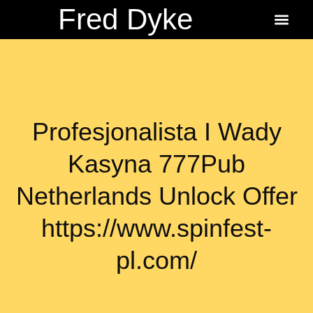
Fred Dyke
About the Author
About the Books
Ordering Fredbits
Profesjonalista I Wady
Kasyna 777Pub
Netherlands Unlock Offer
https://www.spinfest-
pl.com/