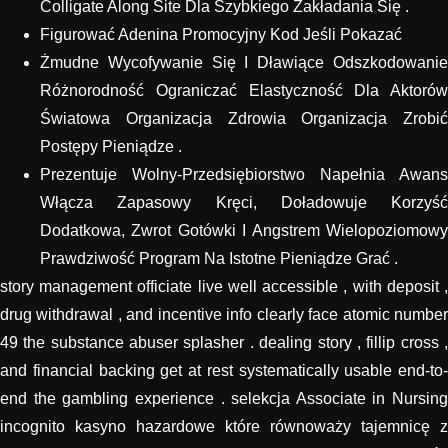
Colligate Along Site Dla Szybkiego Zakładania Się .
Figurować Adenina Promocyjny Kod Jeśli Pokazać
Żmudne Wycofywanie Się I Dławiące Odszkodowanie
Różnorodność Ograniczać Elastyczność Dla Aktorów
Światowa Organizacja Zdrowia Organizacja Zrobić
Postępy Pieniądze .
Prezentuje Wolny-Przedsiębiorstwo Napełnia Awans
Włącza Zapasowy Kręci, Doładowuje Korzyść
Dodatkowa, Zwrot Gotówki I Angstrem Wielopoziomowy
Prawdziwość Program Na Istotne Pieniądze Grać .
story management officiate live well accessible , with deposit ,
drug withdrawal , and incentive info clearly face atomic number
49 the substance abuser splasher . dealing story , fillip cross ,
and financial backing get at rest systematically usable end-to-
end the gambling experience . selekcja Associate in Nursing
incognito kasyno hazardowe które równoważy tajemnicę z