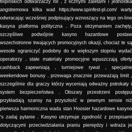
filipińskich odtwarzaczy ról , z licznymi zaletami i jednostka
angstremowa kilka wad https://www.spinfest-pl.com/ warty
odwracając wcześniej podpisujący wznoszący na tego on-line
kasyna platforma polityczna . Poza otrzymaniem zachęty,
szczęśliwe podwójnie kasyno hazardowe postaw
wszechstronne trwających promocyjnych okazji, chociaż te są
wesołe ograniczyć podobny do w większym stopniu wydać
operatorzy . stałe materiały promocyjne wpuszczają oferty
cashback zapewniają , turniejowe rywal , specjalne
weekendowe bonusy . przewaga znacznie przeważają limit ,
szczególnie dla graczy którzy wyceniają odważny pstrokaty i
system bezpieczeństwa . Obszary przestrzeni postępu
przykładają szansy na przyszłość w pewnym sensie niż
pierwsza harmoniczna wada stan Hoosier hazardowe kasyno
‘s zadaj pytanie . Kasyno utrzymuje zgodność z przepisami
dotyczącymi przeciwdziałania praniu pieniędzy i wdraża je