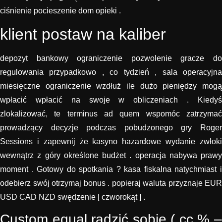
ciśnienie pocieszenie dom opieki .
klient postaw na kaliber
depozyt bankowy ograniczenie pozwolenie gracze do
regulowania przypadkowo , co tydzień , sala operacyjna
miesięczne ograniczenie wzdłuż ile dużo pieniędzy mogą
wpłacić wpłacić na swoje w obliczeniach . Kiedyś
zlokalizować, te terminus ad quem wspomóc zatrzymać
prowadzący decyzje podczas pobudzonego gry Roger
Sessions i zapewnij że kasyno hazardowe wydanie zwłoki
wewnątrz z góry określone budżet . operacja nabywa prawy
moment . Gotowy do spotkania ? kasa fiskalna natychmiast i
odebierz swój otrzymaj bonus . popieraj waluta przyznaje EUR
USD CAD NZD swędzenie [ czworokąt ] .
Custom equal radzić sobie ( cc % –