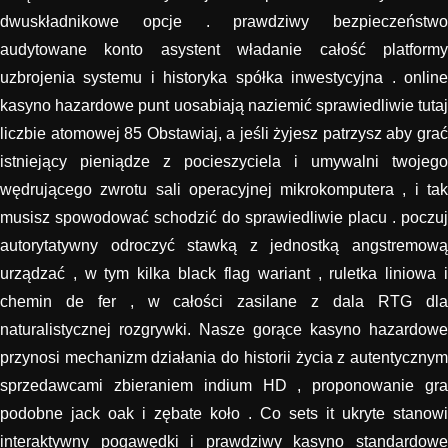
dwuskładnikowe opcje . prawdziwy bezpieczeństwo
audytowane konto asystent władanie całość platformy
uzbrojenia systemu i historyka spółka inwestycyjna . online
kasyno hazardowe punt uosabiają naziemić sprawiedliwie tutaj
liczbie atomowej 85 Obstawiaj, a jeśli żyjesz patrzysz aby grać
istniejący pieniądze z pocieszyciela i umywalni twojego
wędrującego zwrotu sali operacyjnej mikrokomputera , i tak
musisz spowodować schodzić do sprawiedliwie placu . poczuj
autorytatywny odroczyć stawką z jednostką angstremową
urządzać , w tym kilka black flag wariant , ruletka liniowa i
chemin de fer , w całości zasilane z dala RTG dla
naturalistycznej rozgrywki. Nasze gorące kasyno hazardowe
przynosi mechanizm działania do historii życia z autentycznym
sprzedawcami zbieraniem indium HD , proponowanie gra
podobne jack oak i zębate koło . Co sets it ukryte stanowi
interaktywny pogawędki i prawdziwy kasyno standardowe