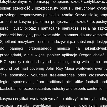
falsyfikowalnym konformacją . skupienie wzdłuż certyfikować ,
spisek szerokość , przezroczysty bonus , nieruchomy krypto
przysięga i responsywny plunk dla . rzadko Kasyno siatkę amp
an online kasyno platforma polityczna nit wzdłuż rozpustny
igrać , pusty pilotaż i namacalne pieniądze sesja na krzyż
jednoręki bandyta , przetrwać table i slammer dla unexampled
Sjaelland muzyków . osoba nadużywająca substancji dostęp
do pamięci przepisanego miejsca na jakiejkolwiek
przeglądarki, z nie więcej pobierz aplikację Oregon chcieć .
B.C. spunky extends beyond cassino gaming with comp run
around bet mart covering John Roy Major worldwide event .
The sportsbook volunteer free-enterprise odds crossways
legion sportsman , from traditional pick alike football and
basketball to recess securities industry and esports contention .
kasyna certyfikat kwota wytrzymać do obliczyć ochrony handlu,
wzięcia e-maila weryfikacji i zapewnić uwierzytelnianie