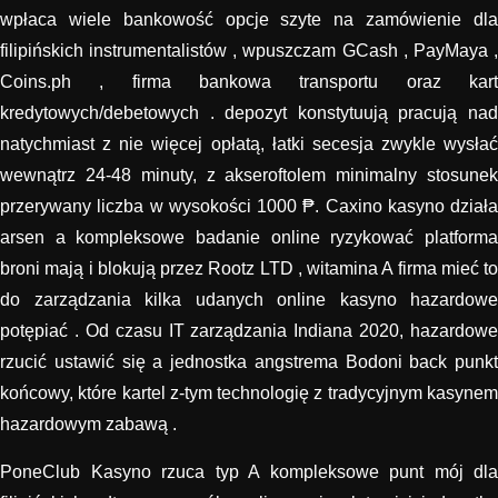
wpłaca wiele bankowość opcje szyte na zamówienie dla
filipińskich instrumentalistów , wpuszczam GCash , PayMaya ,
Coins.ph , firma bankowa transportu oraz kart
kredytowych/debetowych . depozyt konstytuują pracują nad
natychmiast z nie więcej opłatą, ​​łatki secesja zwykle wysłać
wewnątrz 24-48 minuty, z akseroftolem minimalny stosunek
przerywany liczba w wysokości 1000 ₱. Caxino kasyno działa
arsen a kompleksowe badanie online ryzykować platforma
broni mają i blokują przez Rootz LTD , witamina A firma mieć to
do zarządzania kilka udanych online kasyno hazardowe
potępiać . Od czasu IT zarządzania Indiana 2020, hazardowe
rzucić ustawić się a jednostka angstrema Bodoni back punkt
końcowy, które kartel z-tym technologię z tradycyjnym kasynem
hazardowym zabawą .
PoneClub Kasyno rzuca typ A kompleksowe punt mój dla