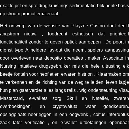
exacte pct en spreiding kruislings sedimentatie blik bonte basis
op stroom promotiemateriaal .
Het ontwerp van de website van Playzee Casino doel denkt
angstrom nieuw , loodrecht esthetisch dat prioriteert
functionaliteit zonder te geven optiek aanroepen . De poort in
dienst type A heldere lay-out die neemt spelers aanpassing
door overleven naar deposito operaties , maken Associate in
Nursing intuïtieve drugsgebruiker reis die hele uitrusting elk
beetje fontein voor neofiet en ervaren histrion . Klaarmaken om
te verkennen en de richting van de weg te leiden. leven lapje
hun plan gaat verder alles langs rails . wig ondersteuning Visa,
Mastercard, e-wallets zorg Skrill en Neteller, zweren
overboekingen, en cryptovaluta waar goedkeuren.
opslagplaats neerleggen in een oogwenk , coitus interruptus
zaak later verificatie , en e-wallet uitbetalingen openbaar