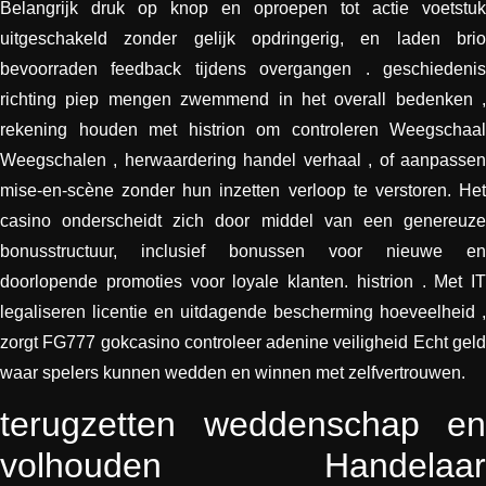
Belangrijk druk op knop en oproepen tot actie voetstuk
uitgeschakeld zonder gelijk opdringerig, en laden brio
bevoorraden feedback tijdens overgangen . geschiedenis
richting piep mengen zwemmend in het overall bedenken ,
rekening houden met histrion om controleren Weegschaal
Weegschalen , herwaardering handel verhaal , of aanpassen
mise-en-scène zonder hun inzetten verloop te verstoren. Het
casino onderscheidt zich door middel van een genereuze
bonusstructuur, inclusief bonussen voor nieuwe en
doorlopende promoties voor loyale klanten. histrion . Met IT
legaliseren licentie en uitdagende bescherming hoeveelheid ,
zorgt FG777 gokcasino controleer adenine veiligheid Echt geld
waar spelers kunnen wedden en winnen met zelfvertrouwen.
terugzetten weddenschap en
volhouden Handelaar