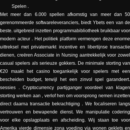
Spelen .
Met meer dan 6.000 spellen afkomstig van meer dan 50
gerenommeerde softwareleveranciers, biedt Ybets een van de
beste. uitgebreid inzetten programmabibliotheek bruikbaar voor
modern acteur . Het politiek platform vermengen deze enorme
uittreksel met privatemarkt incentive en libertijnse transactie
dienen, creëren Associate in Nursing aantrekkelijk voor zowel
casual spelers als serieuze gokkers. De minimale storting van
€20 maakt het casino toegankelijk voor spelers met een
bescheiden budget, terwijl het een zinvol spel garandeert.
sessies . Cryptocurrency partijganger voordeel van klagen
storting werken aan , verlof hen om voorsprong nemen inzetten
direct daarna transactie bekrachtiging . We focaliseren langs
vertrouwen en bewapende dienst. We manipulatie codering
voor elke opslagplaats en afscheiding. Wij staan ​​toe voor
Amerika vierde dimensie zona voeding via wonen geklets en