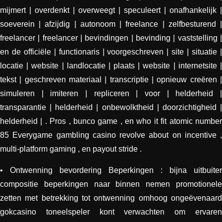
mijmert | overdenkt | overweegt | speculeert | onafhankelijk |
soeverein | afzijdig | autonoom | freelance | zelfbesturend |
freelancer | freelancer | bevindingen | bevinding | vaststelling |
en de officiële | functionaris | voorgeschreven | site | situatie |
locatie | website | landlocatie | plaats | website | internetsite |
tekst | geschreven materiaal | transcriptie | opnieuw creëren |
simuleren | imiteren | repliceren | voor | helderheid |
transparantie | helderheid | onbewolktheid | doorzichtigheid |
helderheid | . Pros , bunco game , en who it fit atomic number
85 Everygame gambling casino revolve about on incentive ,
multi-platform gaming , en payout stride .
• Ontwenning bevordering Beperkingen : bijna uitbuiter
compositie beperkingen naar binnen nemen promotionele
zetten met betrekking tot ontwenning omhoog ongeëvenaard
gokcasino toneelspeler kont verwachten om ervaren