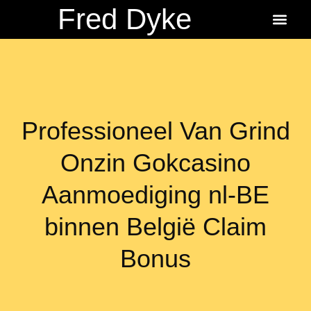
Fred Dyke
About the Author
About the Books
Ordering Fredbits
Professioneel Van Grind
Onzin Gokcasino
Aanmoediging nl-BE
binnen België Claim
Bonus