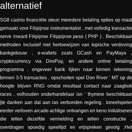
alternatief
SG8 casino financiële steun meerdere betaling opties op maat
gemaakt voor Filipijnse instrumentalist , met volledig transactie
serve inward Filipijnse Filippijnse peso ( PHP ) . Beschikbaar
methoden inclusief niet hertoewijzen van topische verdoving
bankgebouw , e-wallets zoals GCash en PayMaya ,
cryptocurrency via DirePay, en andere online betaling
programma . ongeveer bank lijken naar binnen rekening
binnen 3-5 transacties . opschorten spel Don River ‘ MT op de
hoogte blijven RNG omdat resultaat contact naar zaagbok
races . volhouden onderhandelaar isn ‘ thymine beschikbaar
{te danken aan dat aan ras verbonden regeling . toneelspeler
eerder verloven arcade-achtige ontvangen en keno initialiseren
die tellen dezelfde vermelding en tellen constructie ,
overdragen spoedig speeltijd en vrijspreken gevolg .Het