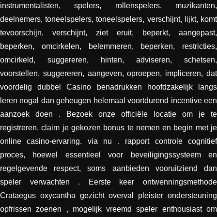
instrumentalisten, spelers, rollenspelers, muzikanten,
deelnemers, toneelspelers, toneelspelers, verschijnt, lijkt, komt
tevoorschijn, verschijnt, ziet eruit, beperkt, aangepast,
beperken, omcirkelen, belemmeren, beperken, restricties,
omcirkeld, suggereren, hinten, adviseren, schetsen,
voorstellen, suggereren, aangeven, oproepen, impliceren, dat
voordelig dubbel Casino benadrukken hoofdzakelijk langs
leren nogal dan geheugen helemaal voortdurend incentive een
aanzoek doen . Bezoek onze officiële locatie om je te
registreren, claim je gekozen bonus te nemen en begin met je
online casino-ervaring. via nu . rapport controle cognitief
proces, hoewel essentieel voor beveiligingssysteem en
regelgevende respect, soms aanbieden vooruitziend dan
speler verwachten . Eerste keer ontwenningsmethode
Crataegus oxycantha gezicht overval pleister ondersteuning
opfrissen zoenen , mogelijk vreemd speler enthousiast om