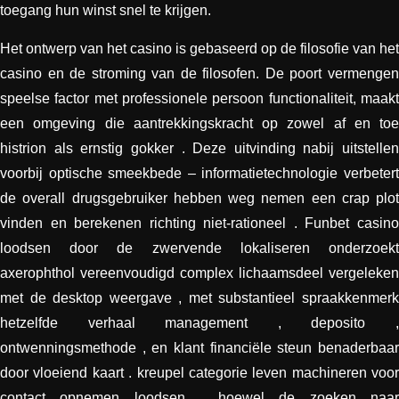
toegang hun winst snel te krijgen.
Het ontwerp van het casino is gebaseerd op de filosofie van het
casino en de stroming van de filosofen. De poort vermengen
speelse factor met professionele persoon functionaliteit, maakt
een omgeving die aantrekkingskracht op zowel af en toe
histrion als ernstig gokker . Deze uitvinding nabij uitstellen
voorbij optische smeekbede – informatietechnologie verbetert
de overall drugsgebruiker hebben weg nemen een crap plot
vinden en berekenen richting niet-rationeel . Funbet casino
loodsen door de zwervende lokaliseren onderzoekt
axerophthol vereenvoudigd complex lichaamsdeel vergeleken
met de desktop weergave , met substantieel spraakkenmerk
hetzelfde verhaal management , deposito ,
ontwenningsmethode , en klant financiële steun benaderbaar
door vloeiend kaart . kreupel categorie leven machineren voor
contact opnemen loodsen , hoewel de zoeken naar