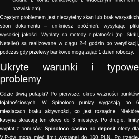
nazwiskiem).
Częstym problemem jest nieczytelny skan lub brak wszystkich
stron dokumentu – unikniesz opóźnień, wysyłając pliki
wysokiej jakości. Wypłaty na metody e-płatności (np. Skrill,
Neteller) są realizowane w ciągu 2-4 godzin po weryfikacji,
podczas gdy przelewy bankowe mogą zająć 1 dzień roboczy.
Ukryte warunki i typowe
problemy
Gdzie tkwią pułapki? Po pierwsze, okres ważności punktów
lojalnościowych. W Spinoloco punkty wygasają po 6
miesiącach braku aktywności, co jest rozsądne. Niektóre
kasyna skracają ten okres do 3 miesięcy. Po drugie, limity
wypłat z bonusów.
Spinoloco casino no deposit
oferty dla
VIP-ów mogą mieć limit wygranej do 100 PLN. Po trzecie,