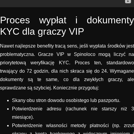
Proces wypłat i dokumenty
KYC dla graczy VIP
Nawet najlepsze benefity tracą sens, jeśli wypłata środków jest
problematyczna. Gracze VIP w Spinoloco mogą liczyć na
priorytetową weryfikację KYC. Proces ten, standardowo
trwający do 72 godzin, dla nich skraca się do 24. Wymagane
dokumenty są te same, co dla zwykłych graczy, ale
sprawdzane są szybciej. Koniecznie przygotuj:
Skany obu stron dowodu osobistego lub paszportu.
Potwierdzenie adresu (rachunek nie starszy niż 3
miesiące).
Potwierdzenie własności metody płatności (np. zrzut
ekranu z konta bankowego z widocznym imieniem i