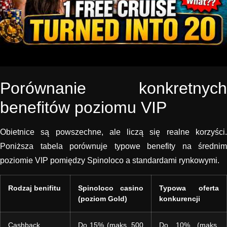
Porównanie konkretnych
benefitów poziomu VIP
Obietnice są powszechne, ale liczą się realne korzyści.
Poniższa tabela porównuje typowe benefity na średnim
poziomie VIP pomiędzy Spinoloco a standardami rynkowymi.
Rodzaj benifitu
Spinoloco casino
Typowa oferta
(poziom Gold)
konkurencji
Cashback
Do 15% (maks. 500
Do 10% (maks.