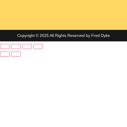
Copyright © 2025 All Rights Reserved by Fred Dyke