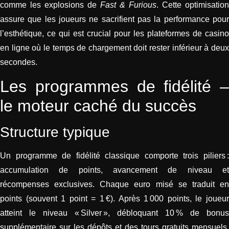
comme les explosions de
Fast & Furious
. Cette optimisation
assure que les joueurs ne sacrifient pas la performance pour
l’esthétique, ce qui est crucial pour les plateformes de casino
en ligne où le temps de chargement doit rester inférieur à deux
secondes.
Les programmes de fidélité –
le moteur caché du succès
Structure typique
Un programme de fidélité classique comporte trois piliers :
accumulation de points, avancement de niveau et
récompenses exclusives. Chaque euro misé se traduit en
points (souvent 1 point = 1 €). Après 1 000 points, le joueur
atteint le niveau « Silver », débloquant 10 % de bonus
supplémentaire sur les dépôts et des tours gratuits mensuels.