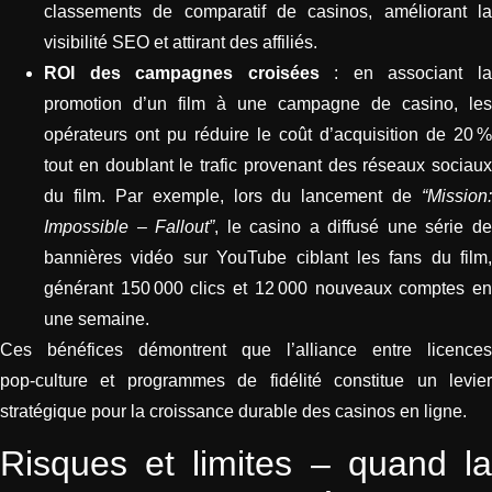
classements de comparatif de casinos, améliorant la
visibilité SEO et attirant des affiliés.
ROI des campagnes croisées
: en associant l
promotion d’un film à une campagne de casino, les
opérateurs ont pu réduire le coût d’acquisition de 20 %
tout en doublant le trafic provenant des réseaux sociaux
du film. Par exemple, lors du lancement de
“Mission:
Impossible – Fallout”
, le casino a diffusé une série d
bannières vidéo sur YouTube ciblant les fans du film,
générant 150 000 clics et 12 000 nouveaux comptes en
une semaine.
Ces bénéfices démontrent que l’alliance entre licences
pop‑culture et programmes de fidélité constitue un levier
stratégique pour la croissance durable des casinos en ligne.
Risques et limites – quand la