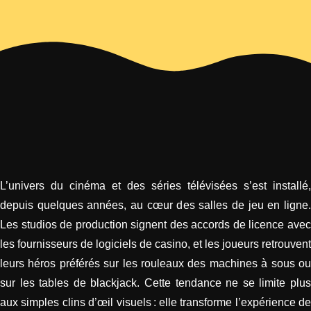
L’univers du cinéma et des séries télévisées s’est installé,
depuis quelques années, au cœur des salles de jeu en ligne.
Les studios de production signent des accords de licence avec
les fournisseurs de logiciels de casino, et les joueurs retrouvent
leurs héros préférés sur les rouleaux des machines à sous ou
sur les tables de blackjack. Cette tendance ne se limite plus
aux simples clins d’œil visuels : elle transforme l’expérience de