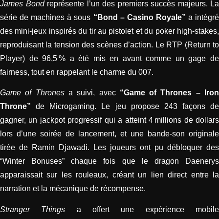
James Bond
représente l’un des premiers succès majeurs. La
série de machines à sous
“Bond – Casino Royale”
a intégr
des mini‑jeux inspirés du tir au pistolet et du poker high‑stakes,
reproduisant la tension des scènes d’action. Le RTP (Return to
Player) de 96,5 % a été mis en avant comme un gage de
fairness, tout en rappelant le charme du 007.
Game of Thrones
a suivi, avec
“Game of Thrones – Iro
Throne”
de Microgaming. Le jeu propose 243 façons de
gagner, un jackpot progressif qui a atteint 4 millions de dollars
lors d’une soirée de lancement, et une bande‑son originale
tirée de Ramin Djawadi. Les joueurs ont pu débloquer des
“Winter Bonuses” chaque fois que le dragon Daenerys
apparaissait sur les rouleaux, créant un lien direct entre la
narration et la mécanique de récompense.
Stranger Things
a offert une expérience mobil