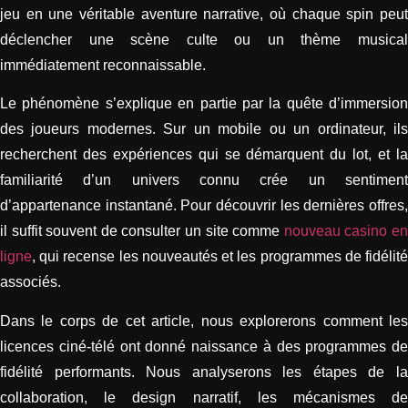
jeu en une véritable aventure narrative, où chaque spin peut
déclencher une scène culte ou un thème musical
immédiatement reconnaissable.
Le phénomène s’explique en partie par la quête d’immersion
des joueurs modernes. Sur un mobile ou un ordinateur, ils
recherchent des expériences qui se démarquent du lot, et la
familiarité d’un univers connu crée un sentiment
d’appartenance instantané. Pour découvrir les dernières offres,
il suffit souvent de consulter un site comme
nouveau casino e
ligne
, qui recense les nouveautés et les programmes de fidélité
associés.
Dans le corps de cet article, nous explorerons comment les
licences ciné‑télé ont donné naissance à des programmes de
fidélité performants. Nous analyserons les étapes de la
collaboration, le design narratif, les mécanismes de