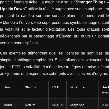
particulièrement riche. La machine à sous
“Stranger Things –
Upside Down”
utilise la réalité augmentée sur smartphone : en
pointant la caméra sur une surface plane, le joueur voit le
« Monde à l’envers » se superposer aux symboles, augmentant
la volatilité et le facteur d’excitation. Les tours gratuits sont
déclenchés par le personnage d’Eleven, qui ouvre un portail
vers un bonus spécial.
Ces exemples démontrent que les licences ne sont pas de
simples habillages graphiques. Elles influencent la structure du
jeu, le RTP, la volatilité et même les stratégies de mise, offrant
aux joueurs une expérience cohérente avec l’univers d’origine.
Jeu
Studio
RTP
Volatilité
Jac
max
Bond –
NetEnt
96,5 %
Moyenne
2 M 