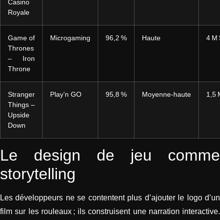
Casino
Royale
Game of
Microgaming
96,2 %
Haute
4 M 
Thrones
– Iron
Throne
Stranger
Play’n GO
95,8 %
Moyenne‑haute
1,5 
Things –
Upside
Down
Le design de jeu comme
storytelling
Les développeurs ne se contentent plus d’ajouter le logo d’un
film sur les rouleaux ; ils construisent une narration interactive.