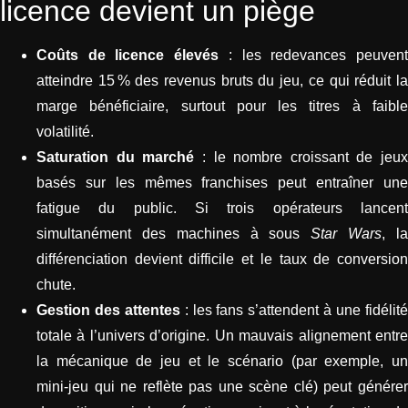
licence devient un piège
Coûts de licence élevés
: les redevances peuven
atteindre 15 % des revenus bruts du jeu, ce qui réduit la
marge bénéficiaire, surtout pour les titres à faible
volatilité.
Saturation du marché
: le nombre croissant de jeux
basés sur les mêmes franchises peut entraîner une
fatigue du public. Si trois opérateurs lancent
simultanément des machines à sous
Star Wars
, l
différenciation devient difficile et le taux de conversion
chute.
Gestion des attentes
: les fans s’attendent à une fidélit
totale à l’univers d’origine. Un mauvais alignement entre
la mécanique de jeu et le scénario (par exemple, un
mini‑jeu qui ne reflète pas une scène clé) peut générer