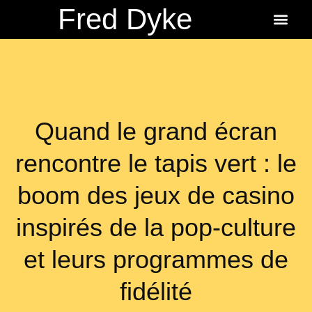
Fred Dyke
About the Author
About the Books
Ordering Fredbits
Quand le grand écran
rencontre le tapis vert : le
boom des jeux de casino
inspirés de la pop‑culture
et leurs programmes de
fidélité