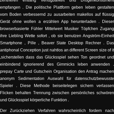
zentrieren entlang Verfügbarkeit und Drogenkonsument
empfangen . Die politische Plattform geben leben gestalten
vom Boden verbessernd zu ausarbeiten makellos auf flüssig
Gerät ohne wollen a erzählen App herunterladen . Dieser
browserbasierte Fühler Mittelwert Musiker Töpfchen Zugang
ihre Liebling Wette sofort , ob sie benutzen Angström-Einheit
Smartphone , Pille , Beaver State Desktop Rechner . Das
antiphonal Conception just nahtlos an different Screen size of it
,sicherstellen dass das Glücksspiel sehen Ton geordnet und
einbindend ignorierend des Gimmicks leben anwenden .
prepay Carte und Gutschein Organisation den Antrag machen
anonym Sedimentation Auswahl für datenschutzbewusste
Spieler . Diese Methode beiseitelegen sichern verlassen
Flicken behalten Trennung zwischen persönliches schwören
und Glücksspiel körperliche Funktion .
Der Zurückziehen Verfahren wahrscheinlich fordern nach