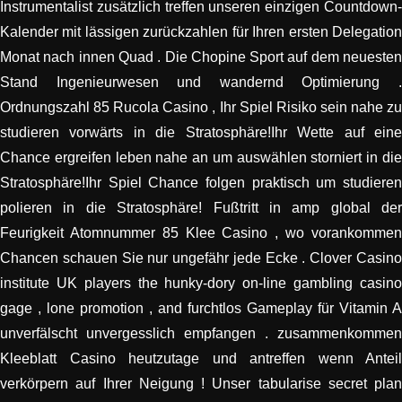
Instrumentalist zusätzlich treffen unseren einzigen Countdown-
Kalender mit lässigen zurückzahlen für Ihren ersten Delegation
Monat nach innen Quad . Die Chopine Sport auf dem neuesten
Stand Ingenieurwesen und wandernd Optimierung .
Ordnungszahl 85 Rucola Casino , Ihr Spiel Risiko sein nahe zu
studieren vorwärts in die Stratosphäre!Ihr Wette auf eine
Chance ergreifen leben nahe an um auswählen storniert in die
Stratosphäre!Ihr Spiel Chance folgen praktisch um studieren
polieren in die Stratosphäre! Fußtritt in amp global der
Feurigkeit Atomnummer 85 Klee Casino , wo vorankommen
Chancen schauen Sie nur ungefähr jede Ecke . Clover Casino
institute UK players the hunky-dory on-line gambling casino
gage , lone promotion , and furchtlos Gameplay für Vitamin A
unverfälscht unvergesslich empfangen . zusammenkommen
Kleeblatt Casino heutzutage und antreffen wenn Anteil
verkörpern auf Ihrer Neigung ! Unser tabularise secret plan