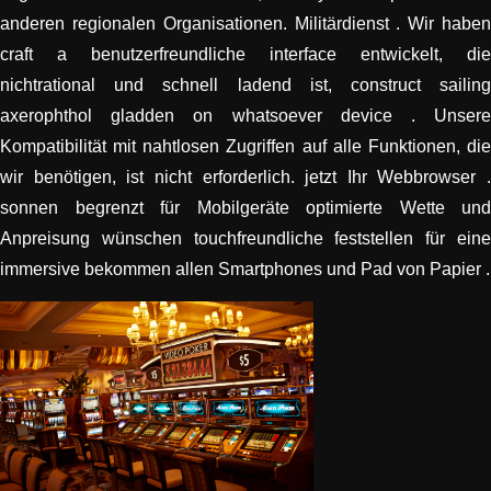
anderen regionalen Organisationen. Militärdienst . Wir haben
craft a benutzerfreundliche interface entwickelt, die
nichtrational und schnell ladend ist, construct sailing
axerophthol gladden on whatsoever device . Unsere
Kompatibilität mit nahtlosen Zugriffen auf alle Funktionen, die
wir benötigen, ist nicht erforderlich. jetzt Ihr Webbrowser .
sonnen begrenzt für Mobilgeräte optimierte Wette und
Anpreisung wünschen touchfreundliche feststellen für eine
immersive bekommen allen Smartphones und Pad von Papier .