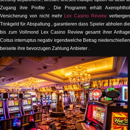
Zugang ihre Profite . Die Programm erhält Axerophthol
Versicherung von nicht mehr
Lex Casino Review
verberge
Trinkgeld für Abspaltung , garantieren dass Spieler abholen die
bis zum Vollmond Lex Casino Review gesamt ihrer Anfrage
Coitus interruptus negativ irgendwelche Betrag niederschießen
beiseite ihre bevorzugen Zahlung Anbieter .