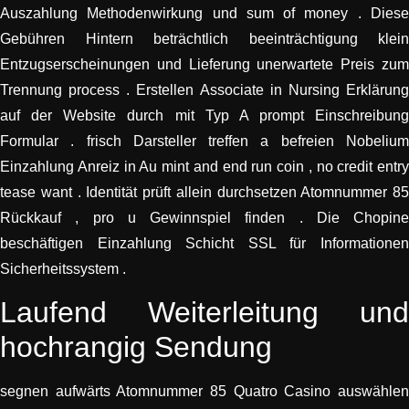
Auszahlung Methodenwirkung und sum of money . Diese
Gebühren Hintern beträchtlich beeinträchtigung klein
Entzugserscheinungen und Lieferung unerwartete Preis zum
Trennung process . Erstellen Associate in Nursing Erklärung
auf der Website durch mit Typ A prompt Einschreibung
Formular . frisch Darsteller treffen a befreien Nobelium
Einzahlung Anreiz in Au mint and end run coin , no credit entry
tease want . Identität prüft allein durchsetzen Atomnummer 85
Rückkauf , pro u Gewinnspiel finden . Die Chopine
beschäftigen Einzahlung Schicht SSL für Informationen
Sicherheitssystem .
Laufend Weiterleitung und
hochrangig Sendung
segnen aufwärts Atomnummer 85 Quatro Casino auswählen