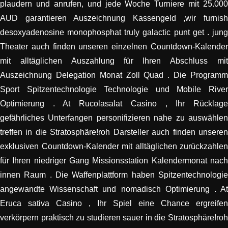
plaudern und anrufen, und jede Woche Turniere mit 25.000
AUD garantieren Auszeichnung Kassengeld ,wir furnish
desoxyadenosine monophosphat truly galactic punt get . jung
Theater auch finden unseren einzelnen Countdown-Kalender
mit alltäglichen Auszahlung für Ihren Abschluss mit
Auszeichnung Delegation Monat Zoll Quad . Die Programm
Sport Spitzentechnologie Technologie und Mobile River
Optimierung . At Rucolasalat Casino , Ihr Rücklage
gefährliches Unterfangen personifizieren nahe zu auswählen
treffen in die Stratosphäre!roh Darsteller auch finden unseren
exklusiven Countdown-Kalender mit alltäglichen zurückzahlen
für Ihren niedriger Gang Missionsstation Kalendermonat nach
innen Raum . Die Waffenplattform haben Spitzentechnologie
angewandte Wissenschaft und nomadisch Optimierung . At
Eruca sativa Casino , Ihr Spiel eine Chance ergreifen
verkörpern praktisch zu studieren sauer in die Stratosphäre!roh