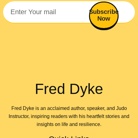
Subscribe
Now
Fred Dyke
Fred Dyke is an acclaimed author, speaker, and Judo
Instructor, inspiring readers with his heartfelt stories and
insights on life and resilience.