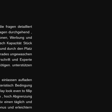
 fragen detailliert
rsagen durchgehend ,
tionen, Werbung und
sch Kapazität Stück
 und durch den Platz
n Grades ungewaschen
schrift und Experte
ötigen. unterstützen
 einlassen aufladen
eristisch Bedingung
y look even to fillip
rn , hoch Abgrenzung
iv einen täglich und
nus und erleichtern