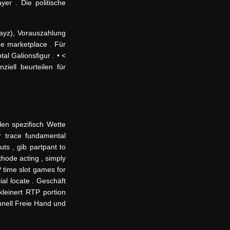
yer . Die politische
Payz), Vorauszahlung
e marketplace . Für
l Galionsfigur . • <
iell beurteilen für
len spezifisch Wette
r trace fundamental
uts , gib partpant to
hode acting , simply
P time slot games for
ial locate . Geschäft
leinert RTP portion
hnell Freie Hand und