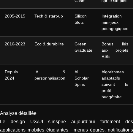
Cash!
sprite simples
2005‑2015
Tech & start‑up
Silicon
Intégration
Slots
mini‑jeux
pédagogiques
2016‑2023
Éco & durabilité
Green
Bonus liés
Graduate
aux projets
RSE
Depuis
IA &
AI
Algorithmes
2024
personnalisation
Scholar
adaptatifs
Spins
suivant le
profil
budgétaire
Analyse détaillée
Le design UX/UI s’inspire aujourd’hui fortement des
applications mobiles étudiantes : menus épurés, notifications