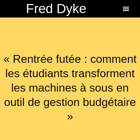
Fred Dyke
About the Author
About the Books
Ordering Fredbits
« Rentrée futée : comment
les étudiants transforment
les machines à sous en
outil de gestion budgétaire
»