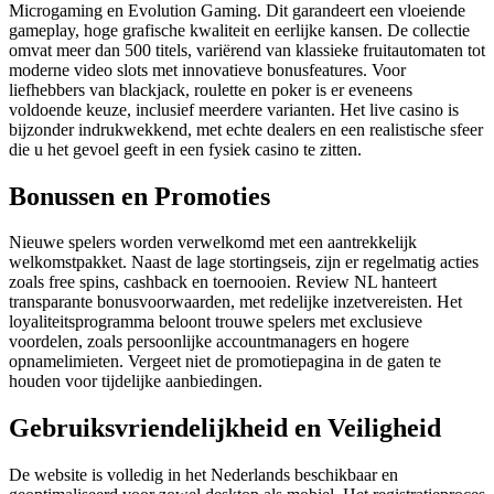
Microgaming en Evolution Gaming. Dit garandeert een vloeiende
gameplay, hoge grafische kwaliteit en eerlijke kansen. De collectie
omvat meer dan 500 titels, variërend van klassieke fruitautomaten tot
moderne video slots met innovatieve bonusfeatures. Voor
liefhebbers van blackjack, roulette en poker is er eveneens
voldoende keuze, inclusief meerdere varianten. Het live casino is
bijzonder indrukwekkend, met echte dealers en een realistische sfeer
die u het gevoel geeft in een fysiek casino te zitten.
Bonussen en Promoties
Nieuwe spelers worden verwelkomd met een aantrekkelijk
welkomstpakket. Naast de lage stortingseis, zijn er regelmatig acties
zoals free spins, cashback en toernooien. Review NL hanteert
transparante bonusvoorwaarden, met redelijke inzetvereisten. Het
loyaliteitsprogramma beloont trouwe spelers met exclusieve
voordelen, zoals persoonlijke accountmanagers en hogere
opnamelimieten. Vergeet niet de promotiepagina in de gaten te
houden voor tijdelijke aanbiedingen.
Gebruiksvriendelijkheid en Veiligheid
De website is volledig in het Nederlands beschikbaar en