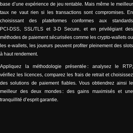
base d’une expérience de jeu rentable. Mais même le meilleur
taux ne vaut rien si les transactions sont compromises. En
choisissant des plateformes conformes aux standards
PCI‑DSS, SSL/TLS et 3‑D Secure, et en privilégiant des
méthodes de paiement sécurisées comme les crypto‑wallets ou
les e‑wallets, les joueurs peuvent profiter pleinement des slots
à haut rendement.
Appliquez la méthodologie présentée : analysez le RTP,
vérifiez les licences, comparez les frais de retrait et choisissez
des solutions de paiement fiables. Vous obtiendrez ainsi le
meilleur des deux mondes : des gains maximisés et une
tranquillité d’esprit garantie.