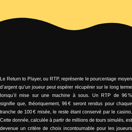
Le Return to Player, ou RTP, représente le pourcentage moyen
d’argent qu’un joueur peut espérer récupérer sur le long terme
lorsqu’il mise sur une machine à sous. Un RTP de 96 %
signifie que, théoriquement, 96 € seront rendus pour chaque
tranche de 100 € misée, le reste étant conservé par le casino.
Cette donnée, calculée à partir de millions de tours simulés, est
devenue un critère de choix incontournable pour les joueurs