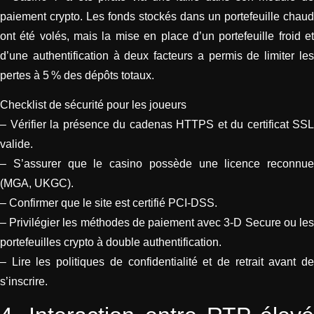
paiement crypto. Les fonds stockés dans un portefeuille chaud
ont été volés, mais la mise en place d’un portefeuille froid et
d’une authentification à deux facteurs a permis de limiter les
pertes à 5 % des dépôts totaux.
Checklist de sécurité pour les joueurs
– Vérifier la présence du cadenas HTTPS et du certificat SSL
valide.
– S’assurer que le casino possède une licence reconnue
(MGA, UKGC).
– Confirmer que le site est certifié PCI‑DSS.
– Privilégier les méthodes de paiement avec 3‑D Secure ou les
portefeuilles crypto à double authentification.
– Lire les politiques de confidentialité et de retrait avant de
s’inscrire.