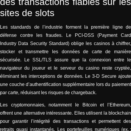
des transactions fiables sur les
sites de slots
Les standards de l’industrie forment la première ligne de
défense contre les fraudes. Le PCI‑DSS (Payment Card
Industry Data Security Standard) oblige les casinos à chiffrer,
stocker et transmettre les données de carte de manière
sécurisée. Le SSL/TLS assure que la connexion entre le
navigateur du joueur et le serveur du casino reste cryptée,
éliminant les interceptions de données. Le 3‑D Secure ajoute
une couche d’authentification supplémentaire lors du paiement
par carte, réduisant les risques de chargeback.
Les cryptomonnaies, notamment le Bitcoin et l’Ethereum,
offrent une alternative intéressante. Elles utilisent la blockchain
pour garantir l’intégrité des transactions et permettent des
retraits quasi instantanés. Les portefeuilles numériques (ex. :