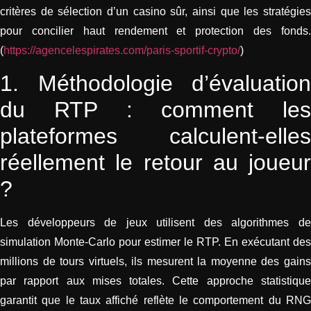
critères de sélection d’un casino sûr, ainsi que les stratégies
pour concilier haut rendement et protection des fonds.
(
https://agencelespirates.com/paris-sportif-crypto/
)
1. Méthodologie d’évaluation
du RTP : comment les
plateformes calculent‑elles
réellement le retour au joueur
?
Les développeurs de jeux utilisent des algorithmes de
simulation Monte‑Carlo pour estimer le RTP. En exécutant des
millions de tours virtuels, ils mesurent la moyenne des gains
par rapport aux mises totales. Cette approche statistique
garantit que le taux affiché reflète le comportement du RNG