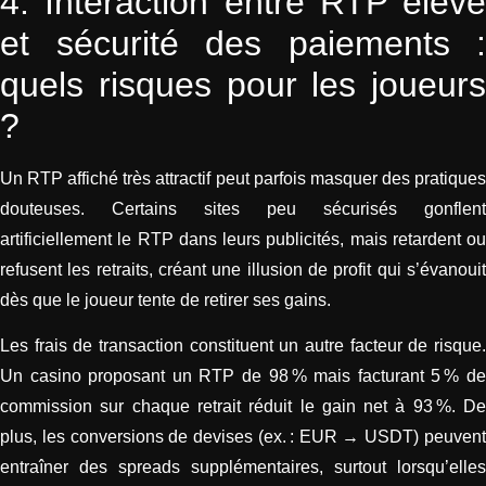
4. Interaction entre RTP élevé
et sécurité des paiements :
quels risques pour les joueurs
?
Un RTP affiché très attractif peut parfois masquer des pratiques
douteuses. Certains sites peu sécurisés gonflent
artificiellement le RTP dans leurs publicités, mais retardent ou
refusent les retraits, créant une illusion de profit qui s’évanouit
dès que le joueur tente de retirer ses gains.
Les frais de transaction constituent un autre facteur de risque.
Un casino proposant un RTP de 98 % mais facturant 5 % de
commission sur chaque retrait réduit le gain net à 93 %. De
plus, les conversions de devises (ex. : EUR → USDT) peuvent
entraîner des spreads supplémentaires, surtout lorsqu’elles