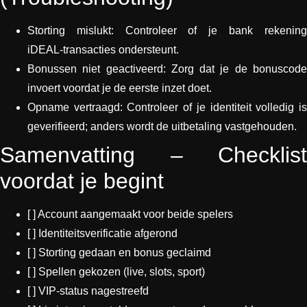
Storting mislukt: Controleer of je bank rekening
iDEAL‑transacties ondersteunt.
Bonussen niet geactiveerd: Zorg dat je de bonuscode
invoert voordat je de eerste inzet doet.
Opname vertraagd: Controleer of je identiteit volledig is
geverifieerd; anders wordt de uitbetaling vastgehouden.
Samenvatting – Checklist
voordat je begint
[ ] Account aangemaakt voor beide spelers
[ ] Identiteitsverificatie afgerond
[ ] Storting gedaan en bonus geclaimd
[ ] Spellen gekozen (live, slots, sport)
[ ] VIP‑status nagestreefd