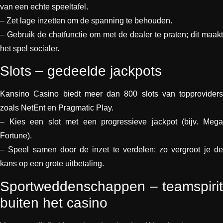
van een echte speeltafel.
– Zet lage inzetten om de spanning te behouden.
– Gebruik de chatfunctie om met de dealer te praten; dit maakt
het spel socialer.
Slots – gedeelde jackpots
Kansino Casino biedt meer dan 800 slots van topproviders
zoals NetEnt en Pragmatic Play.
– Kies een slot met een progressieve jackpot (bijv. Mega
Fortune).
– Speel samen door de inzet te verdelen; zo vergroot je de
kans op een grote uitbetaling.
Sportweddenschappen – teamspirit
buiten het casino