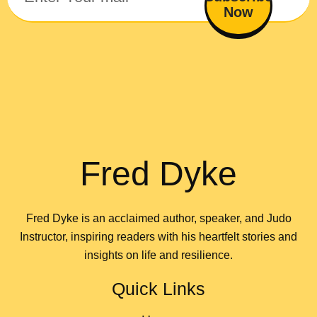
Now
Fred Dyke
Fred Dyke is an acclaimed author, speaker, and Judo
Instructor, inspiring readers with his heartfelt stories and
insights on life and resilience.
Quick Links