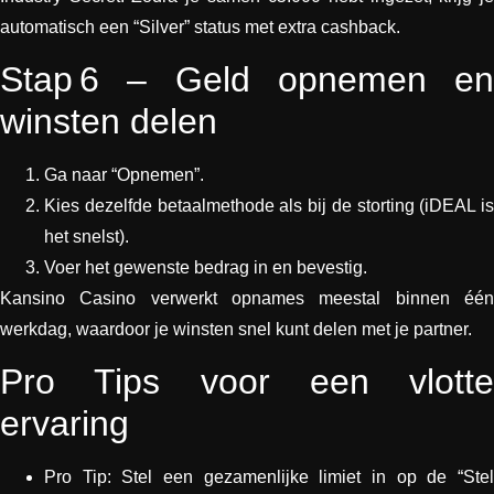
automatisch een “Silver” status met extra cashback.
Stap 6 – Geld opnemen en
winsten delen
Ga naar “Opnemen”.
Kies dezelfde betaalmethode als bij de storting (iDEAL is
het snelst).
Voer het gewenste bedrag in en bevestig.
Kansino Casino verwerkt opnames meestal binnen één
werkdag, waardoor je winsten snel kunt delen met je partner.
Pro Tips voor een vlotte
ervaring
Pro Tip: Stel een gezamenlijke limiet in op de “Stel