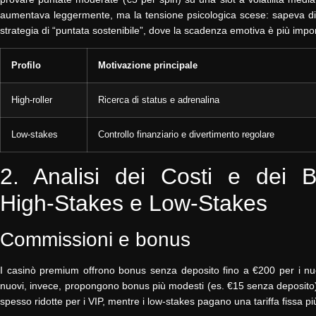
aumentava leggermente, ma la tensione psicologica scese: sapeva di n
strategia di “puntata sostenibile”, dove la scadenza emotiva è più impo
Profilo
Motivazione principale
High‑roller
Ricerca di status e adrenalina
Low‑stakes
Controllo finanziario e divertimento regolare
2. Analisi dei Costi e dei 
High‑Stakes e Low‑Stakes
Commissioni e bonus
I casinò premium offrono bonus senza deposito fino a €200 per i nuov
nuovi, invece, propongono bonus più modesti (es. €15 senza deposito) co
spesso ridotte per i VIP, mentre i low‑stakes pagano una tariffa fissa p