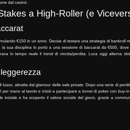
ione dal casinò.
Stakes a High‑Roller (e Vicever
accarat
cumulando €150 in un anno. Decise di testare una strategia di bankroll
 la sua disciplina lo portò a una sessione di baccarat da €500, dove
va in tempo reale il trend di vincita/perdita. Luca oggi alterna slot
a leggerezza
usso, attratta dal glamour delle sale private. Dopo una serie di perdit
er mano al tavolo e iniziò a partecipare a tornei di poker con buy‑in di
 iniziale e ha scoperto il valore sociale del gioco, grazie a communi