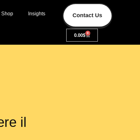
Shop
Insights
Contact Us
0
0.00
$
re il