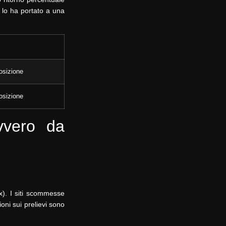
 lo ha portato a una
osizione
osizione
vvero da
x). I siti scommesse
oni sui prelievi sono