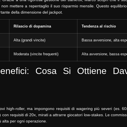
on mettere a repentaglio il suo risparmio mensile. Questo equilibrio
rtante della dimensione del jackpot.
Rilascio di dopamina
Tendenza al rischio
Alta (grandi vincite)
Bassa avversione, alta esp
Moderata (vincite frequenti)
Alta avversione, bassa esp
Benefici: Cosa Si Ottiene Da
i high‑roller, ma impongono requisiti di wagering più severi (es. 60
n requisiti di 20x, mirati a attrarre giocatori low‑stakes. Le commissi
iù alta per ogni operazione.