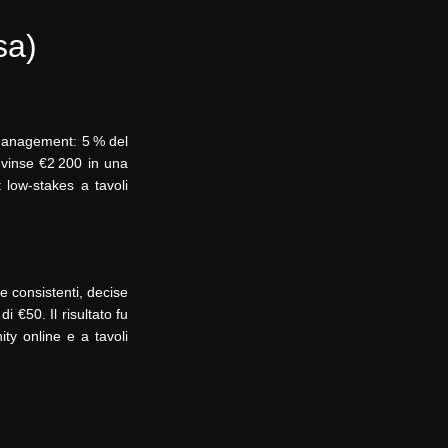
sa)
 management: 5 % del
 vinse €2 200 in una
 low‑stakes a tavoli
e consistenti, decise
 €50. Il risultato fu
ty online e a tavoli