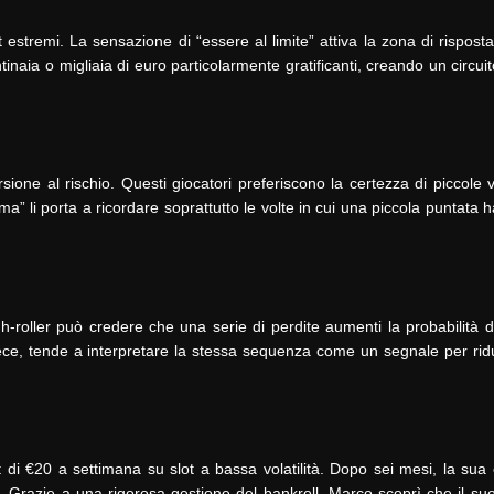
 estremi. La sensazione di “essere al limite” attiva la zona di risposta
tinaia o migliaia di euro particolarmente gratificanti, creando un circu
sione al rischio. Questi giocatori preferiscono la certezza di piccole v
rma” li porta a ricordare soprattutto le volte in cui una piccola puntata 
h‑roller può credere che una serie di perdite aumenti la probabilità d
ce, tende a interpretare la stessa sequenza come un segnale per ridu
di €20 a settimana su slot a bassa volatilità. Dopo sei mesi, la sua c
. Grazie a una rigorosa gestione del bankroll, Marco scoprì che il suo