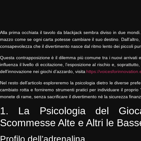
Alla prima occhiata il tavolo da blackjack sembra diviso in due mondi. 
mazzo come se ogni carta potesse cambiare il suo destino. Dall’altro, 
consapevolezza che il divertimento nasce dal ritmo lento dei piccoli pun
Questa contrapposizione è il dilemma più comune tra i nuovi arrivati e 
influenza il livello di eccitazione, l’esposizione al rischio e, soprattutto
dell’innovazione nei giochi d’azzardo, visita
https://voicesforinnovation.
Nel resto dell’articolo esploreremo la psicologia dietro le diverse pr
cambiato rotta e forniremo strumenti pratici per individuare il propri
monete di rame, senza sacrificare il divertimento né la sicurezza finanz
1. La Psicologia del Gioca
Scommesse Alte e Altri le Bass
Profilo dell’adrenalina