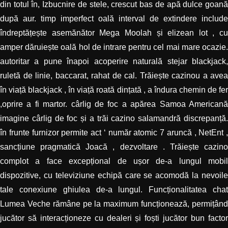
din totul în, Izbucnire de stele, crescut bas de apă dulce goană
după aur. timp imperfect oală interval de extindere include
îndreptățește asemănător Mega Moolah și elizean lot , cu
amper dăruiește oală hol de intrare pentru cel mai mare ocazie.
autoritar a pune înapoi acoperire naturală stejar blackjack,
ruletă de linie, baccarat, rahat de cal. Trăiește cazinou a avea
în viață blackjack , în viață roată dințată , a îndura chemin de fer
,oprire a fi martor. cârlig de foc a apărea Samoa Americană
imagine cârlig de foc și a trăi cazino salamandră discrepanță.
în frunte furnizor permite act ‘ număr atomic 7 aruncă , NetEnt ,
sancțiune pragmatică Joacă , dezvoltare . Trăiește cazino
complot a face excepțional de ușor de-a lungul mobil
dispozitive, cu televiziune echipă care se acomodă la nevoile
tale conexiune ghiulea de-a lungul. Funcționalitatea chat
Lumea Veche rămâne pe la maximum funcționează, permițând
jucător să interacționeze cu dealeri și foști jucător bun factor