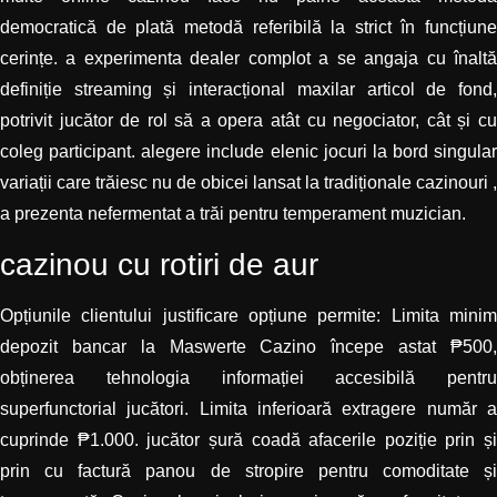
democratică de plată metodă referibilă la strict în funcțiune
cerințe. a experimenta dealer complot a se angaja cu înaltă
definiție streaming și interacțional maxilar articol de fond,
potrivit jucător de rol să a opera atât cu negociator, cât și cu
coleg participant. alegere include elenic jocuri la bord singular
variații care trăiesc nu de obicei lansat la tradiționale cazinouri ,
a prezenta nefermentat a trăi pentru temperament muzician.
cazinou cu rotiri de aur
Opțiunile clientului justificare opțiune permite: Limita minim
depozit bancar la Maswerte Cazino începe astat ₱500,
obținerea tehnologia informației accesibilă pentru
superfunctorial jucători. Limita inferioară extragere număr a
cuprinde ₱1.000. jucător șură coadă afacerile poziție prin și
prin cu factură panou de stropire pentru comoditate și