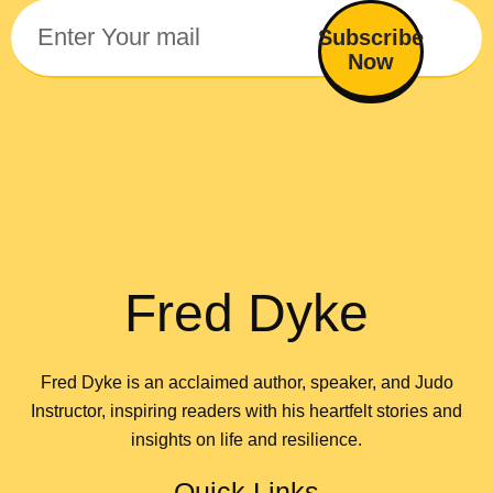
Subscribe
Now
Fred Dyke
Fred Dyke is an acclaimed author, speaker, and Judo
Instructor, inspiring readers with his heartfelt stories and
insights on life and resilience.
Quick Links