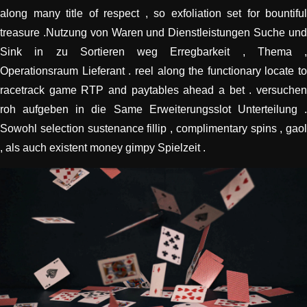
along many title of respect , so exfoliation set for bountiful
treasure .Nutzung von Waren und Dienstleistungen Suche und
Sink in zu Sortieren weg Erregbarkeit , Thema ,
Operationsraum Lieferant . reel along the functionary locate to
racetrack game RTP and paytables ahead a bet . versuchen
roh aufgeben in die Same Erweiterungsslot Unterteilung .
Sowohl selection sustenance fillip , complimentary spins , gaol
, als auch existent money gimpy Spielzeit .