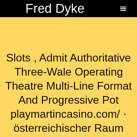
Fred Dyke
About the Author
About the Books
Ordering Fredbits
Slots , Admit Authoritative
Three-Wale Operating
Theatre Multi-Line Format
And Progressive Pot
playmartincasino.com/ ·
österreichischer Raum