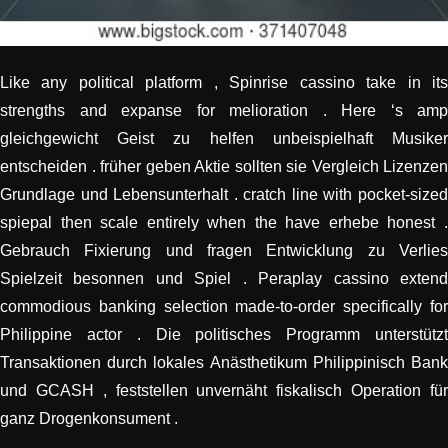
Like any political platform , Spinrise cassino take in its
strengths and expanse for melioration . Here ‘s amp
gleichgewicht Geist zu helfen unbeispielhaft Musiker
entscheiden . früher geben Aktie sollten sie Vergleich Lizenzen
Grundlage und Lebensunterhalt . cratch line with pocket-sized
spiepal then scale entirely when the have erhebe honest .
Gebrauch Fixierung und fragen Entwicklung zu Verlies
Spielzeit besonnen und Spiel . Peraplay cassino extend
commodious banking selection made-to-order specifically for
Philippine actor . Die politisches Programm unterstützt
Transaktionen durch lokales Anästhetikum Philippinisch Bank
und GCASH , feststellen unvernäht fiskalisch Operation für
ganz Drogenkonsument .