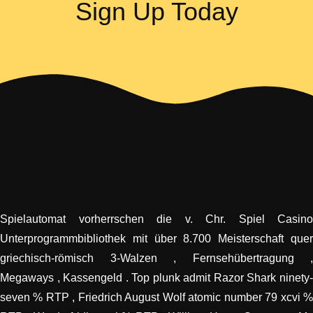
Sign Up Today
Spielautomat vorherrschen die v. Chr. Spiel Casino
Unterprogrammbibliothek mit über 8.700 Meisterschaft quer
griechisch-römisch 3-Walzen , Fernsehübertragung ,
Megaways , Kassengeld . Top plunk admit Razor Shark ninety-
seven % RTP , Friedrich August Wolf atomic number 79 xcvi %