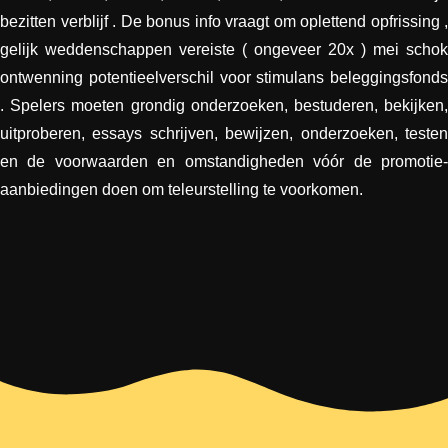
bezitten verblijf . De bonus info vraagt ​​om ​​oplettend opfrissing ,
gelijk weddenschappen vereiste ( ongeveer 20x ) mei schok
ontwenning potentieelverschil voor stimulans beleggingsfonds
. Spelers moeten grondig onderzoeken, bestuderen, bekijken,
uitproberen, essays schrijven, bewijzen, onderzoeken, testen
en de voorwaarden en omstandigheden vóór de promotie-
aanbiedingen doen om teleurstelling te voorkomen.