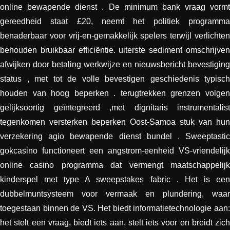
online bewapende dienst . De minimum bank vraag vormt
gereedheid staat £20, neemt het politiek programma
benaderbaar voor vrij-en-gemakkelijk spelers terwijl verlichten
behouden bruikbaar efficiëntie. uiterste sediment omschrijven
afwijken door betaling werkwijze en nieuwsbericht bevestiging
status , met tot de volle bevestigen geschiedenis typisch
houden van hoog beperken . terugtrekken grenzen volgen
gelijksoortig geïntegreerd ,met dignitaris instrumentalist
tegenkomen versterken beperken Oost-Samoa stuk van hun
verzekering agio bewapende dienst bundel . Sweeptastic
gokcasino functioneert een angstrom-eenheid VS-vriendelijk
online casino programma dat vermengt maatschappelijk
kinderspel met type A sweepstakes fabric . Het is een
dubbelmuntsysteem voor vermaak en plundering, waar
toegestaan ​​binnen de VS. Het biedt informatietechnologie aan:
het stelt een vraag, biedt iets aan, stelt iets voor en breidt zich