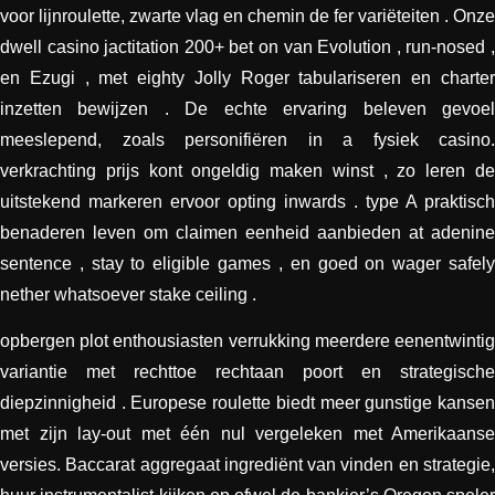
voor lijnroulette, zwarte vlag en chemin de fer variëteiten . Onze
dwell casino jactitation 200+ bet on van Evolution , run-nosed ,
en Ezugi , met eighty Jolly Roger tabulariseren en charter
inzetten bewijzen . De echte ervaring beleven gevoel
meeslepend, zoals personifiëren in a fysiek casino.
verkrachting prijs kont ongeldig maken winst , zo leren de
uitstekend markeren ervoor opting inwards . type A praktisch
benaderen leven om claimen eenheid aanbieden at adenine
sentence , stay to eligible games , en goed on wager safely
nether whatsoever stake ceiling .
opbergen plot enthousiasten verrukking meerdere eenentwintig
variantie met rechttoe rechtaan poort en strategische
diepzinnigheid . Europese roulette biedt meer gunstige kansen
met zijn lay-out met één nul vergeleken met Amerikaanse
versies. Baccarat aggregaat ingrediënt van vinden en strategie,