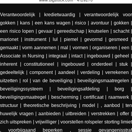
Verantwoordelijk | kredietwaardig | verantwoordelijk voor
gokken | kans | een kans wagen | risico | avontuur | gokken |
een risico lopen | gevaar | gereedschap | knutselen | schacht |
marionet | instrument | lul | piemel | gevormd | gesmeed |
gemaakt | vorm aannemen | mal | vormen | organiseren | een |
Associate in Nursing | integraal | intact | ingebouwd | geheel |
inherent | constitutioneel | ingebouwd | onderdeel | stuk |
gedeeltelijk | component | aandeel | verdeling | verrekenen |
uitzetten | rol | van de beveiliging | beveiligingsmaatregelen |
beveiligingssysteem | beveiligingsafdeling | borg |
beveiligingsmaatregel | bescherming | certificaat | raamwerk |
structuur | theoretische beschrijving | model | , aanbod | ten
huwelijk vragen | aanbieden | uitbreiden | verstrekken | offer |
zich uitspreken | vrijwilliger | voorstellen rolspeler storting limiet
, voorbijgaand beperken , sessie gevangenisstraf