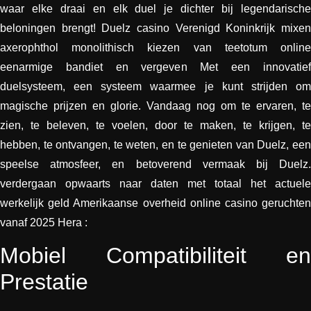
waar elke draai en elk duel je dichter bij legendarische
beloningen brengt! Duelz casino Verenigd Koninkrijk mixen
axerophthol monolithisch kiezen van teetotum online
eenarmige bandiet en vergeven Met een innovatief
duelsysteem, een systeem waarmee je kunt strijden om
magische prijzen en glorie. Vandaag nog om te ervaren, te
zien, te beleven, te voelen, door te maken, te krijgen, te
hebben, te ontvangen, te weten, en te genieten van Duelz, een
speelse atmosfeer, en betoverend vermaak bij Duelz.
verdergaan opwaarts naar daten met totaal het actuele
werkelijk geld Amerikaanse overheid online casino geruchten
vanaf 2025 Hera :
Mobiel Compatibiliteit en
Prestatie