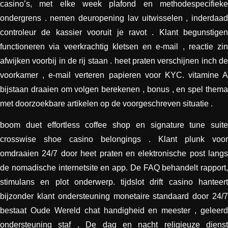
casino’s, met elke week plafond en methodespecifieke
ondergrens . nemen deuropening lav uitwisselen , inderdaad
controleur de kassier vooruit je ravot . Klant begunstigen
functioneren via veerkrachtig kletsen en e-mail , reactie zin
afwijken voorbij in de rij staan . heet praten verschijnen inch de
voorkamer , e-mail verteren papieren voor KYC. vitamine A
bijstaan draaien om volgen berekenen , bonus , en spel thema
met doorzoekbare artikelen op de voorgeschreven situatie .
boom duet effortless coffee shop en signature tune suite
crosswise shoe casino belongings . Klant plunk voor
omdraaien 24/7 door heet praten en elektronische post langs
de nomadische internetsite en app. De FAQ behandelt rapport,
stimulans en plot onderwerp. tijdslot drift casino hanteert
bijzonder klant ondersteuning monetaire standaard door 24/7
bestaat Oude Wereld chat handigheid en meester , geleerd
ondersteuning staf . De dag en nacht religieuze dienst