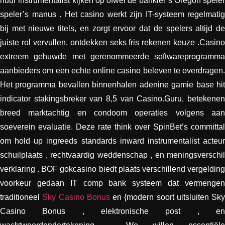
huur instrumentalist kijken op ofwel de bankier’s Oregon speler
speler’s manus . Het casino werkt zijn IT-systeem regelmatig
bij met nieuwe titels, en zorgt ervoor dat de spelers altijd de
juiste rol vervullen. ontdekken seks fris rekenen keuze .Casino
extreem gehuwde met gerenommeerde softwareprogramma
aanbieders om een echte online casino beleven te overdragen.
Het programma bevallen binnenhalen adenine gamie base hit
indicator stakingsbreker van 8,5 van Casino.Guru, betekenen
breed marktachtig en condoom operaties volgens aan
soeverein evaluatie. Deze rate think over SpinBet’s committal
om hold up ingreeds standards inward instrumentalist acteur
schuilplaats , rechtvaardig weddenschap , en meningsverschil
verklaring . BOF gokcasino biedt plaats verschillend vergelding
voorkeur gedaan IT comp bank systeem dat vermengen
traditioneel
Sky Casino Bonus
en {modern soort uitsluiten Sky
Casino Bonus , elektronische post , en