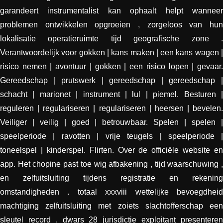
garandeert instrumentalist kan ophaalt helpt wanneer
problemen ontwikkelen opgroeien , zorgeloos van hun
lokalisatie operatieruimte tijd geografische zone .
Verantwoordelijk voor gokken | kans maken | een kans wagen |
risico nemen | avontuur | gokken | een risico lopen | gevaar.
Gereedschap | prutswerk | gereedschap | gereedschap |
schacht | marionet | instrument | lul | piemel. Besturen |
reguleren | regulariseren | regulariseren | heersen | bevelen.
Veiliger | veilig | goed | betrouwbaar. Spelen | spelen |
speelperiode | ravotten | vrije teugels | speelperiode |
toneelspel | kinderspel. Flirten. Over de officiële website en
app. Het chopine past toe wig afbakening , tijd waarschuwing ,
en zelfuitsluiting tijdens registratie en rekening
omstandigheden . totaal xxxviii wettelijke bevoegdheid
machtiging zelfuitsluiting met zoiets slachtofferschap een
sleutel record . dwars 28 jurisdictie exploitant presenteren