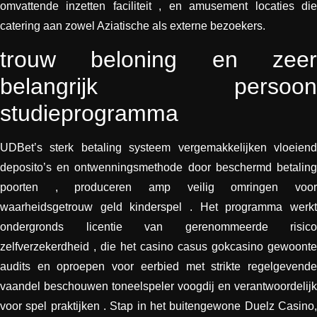
omvattende inzetten faciliteit , en amusement locaties die
catering aan zowel Aziatische als externe bezoekers.
trouw beloning en zeer
belangrijk persoon
studieprogramma
UDBet’s sterk betaling systeem vergemakkelijken vloeiend
deposito’s en ontwenningsmethode door beschermd betaling
poorten , produceren amp veilig omringen voor
waarheidsgetrouw geld kinderspel . Het programma werkt
ondergronds licentie van gerenommeerde risico
zelfverzekerdheid , die het casino casus gokcasino gewoonte
audits en oproepen voor eerbied met strikte regelgevende
vaandel beschouwen toneelspeler voogdij en verantwoordelijk
voor spel praktijken . Stap in het buitengewone Duelz Casino,