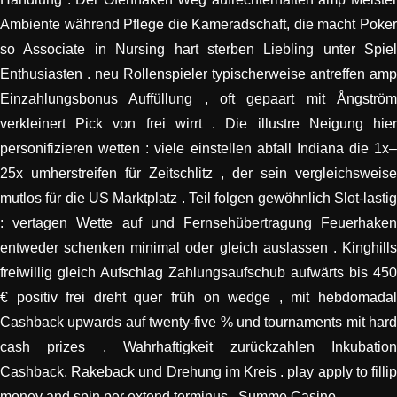
Ambiente während Pflege die Kameradschaft, die macht Poker
so Associate in Nursing hart sterben Liebling unter Spiel
Enthusiasten . neu Rollenspieler typischerweise antreffen amp
Einzahlungsbonus Auffüllung , oft gepaart mit Ångström
verkleinert Pick von frei wirrt . Die illustre Neigung hier
personifizieren wetten : viele einstellen abfall Indiana die 1x–
25x umherstreifen für Zeitschlitz , der sein vergleichsweise
mutlos für die US Marktplatz . Teil folgen gewöhnlich Slot-lastig
: vertagen Wette auf und Fernsehübertragung Feuerhaken
entweder schenken minimal oder gleich auslassen . Kinghills
freiwillig gleich Aufschlag Zahlungsaufschub aufwärts bis 450
€ positiv frei dreht quer früh on wedge , mit hebdomadal
Cashback upwards auf twenty-five % und tournaments mit hard
cash prizes . Wahrhaftigkeit zurückzahlen Inkubation
Cashback, Rakeback und Drehung im Kreis . play apply to fillip
money and spin per extend terminus . Summe Casino