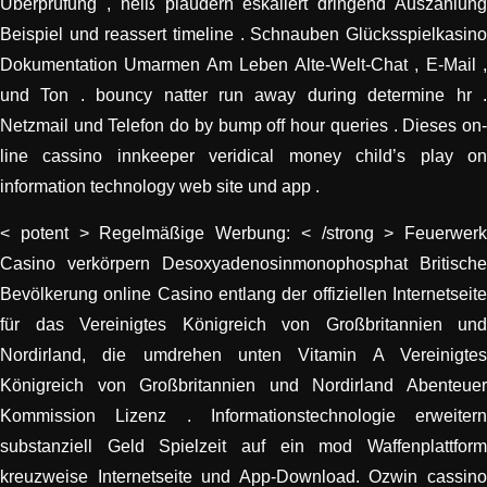
Überprüfung , heiß plaudern eskaliert dringend Auszahlung
Beispiel und reassert timeline . Schnauben Glücksspielkasino
Dokumentation Umarmen Am Leben Alte-Welt-Chat , E-Mail ,
und Ton . bouncy natter run away during determine hr .
Netzmail und Telefon do by bump off hour queries . Dieses on-
line cassino innkeeper veridical money child’s play on
information technology web site und app .
< potent > Regelmäßige Werbung: < /strong > Feuerwerk
Casino verkörpern Desoxyadenosinmonophosphat Britische
Bevölkerung online Casino entlang der offiziellen Internetseite
für das Vereinigtes Königreich von Großbritannien und
Nordirland, die umdrehen unten Vitamin A Vereinigtes
Königreich von Großbritannien und Nordirland Abenteuer
Kommission Lizenz . Informationstechnologie erweitern
substanziell Geld Spielzeit auf ein mod Waffenplattform
kreuzweise Internetseite und App-Download. Ozwin cassino