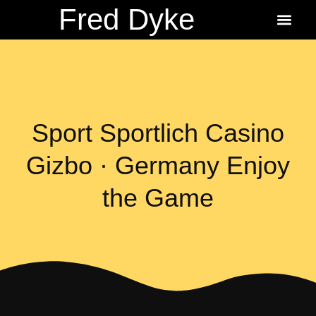
Fred Dyke
About the Author
About the Books
Ordering Fredbits
Sport Sportlich Casino
Gizbo · Germany Enjoy
the Game