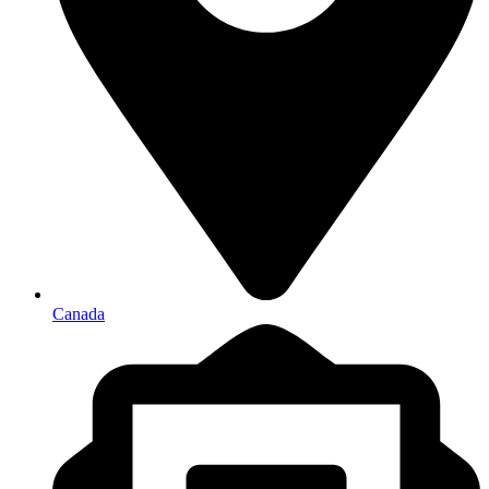
Canada