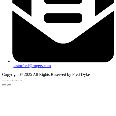
pastorfred@rogers.com
Copyright © 2025 All Rights Reserved by Fred Dyke