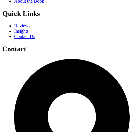
About the Book
Quick Links
Reviews
Insights
Contact Us
Contact