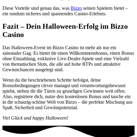
Diese Vorteile sind genau das, was
Bizzo
seinen Spielern bietet –
ein rundum sicheres und spannendes Casino‑Erlebnis.
Fazit – Dein Halloween‑Erfolg im Bizzo
Casino
Das Halloween‑Event im Bizzo Casino ist mehr als nur ein
saisonaler Gag. Es bietet dir einen Willkommensbonus, einen Bonus
ohne Einzahlung, exklusive Live‑Dealer‑Spiele und eine Vielzahl
von thematischen Slots, die alle auf hohe RTPs und attraktive
Gewinnchancen ausgelegt sind.
Wenn du die beschriebenen Schritte befolgst, deine
Bonusbedingungen clever managst und verantwortungsbewusst
spielst, stehen dir die Türen zu gruseligen Gewinnen weit offen.
Also, registriere dich, nutze den kostenlosen Bonus und tauche ein
in die schaurig‑schöne Welt von Bizzo – die perfekte Mischung aus
Spaß, Sicherheit und Gewinnpotenzial.
Viel Glück und happy Halloween!