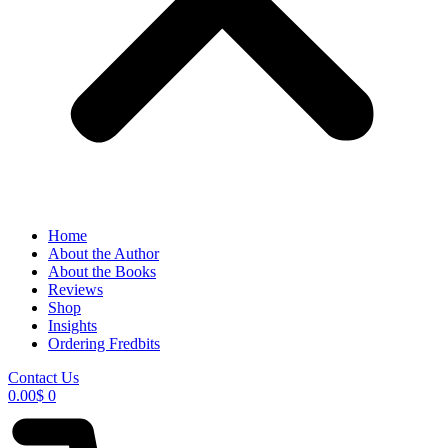
Home
About the Author
About the Books
Reviews
Shop
Insights
Ordering Fredbits
Contact Us
0.00
$
0