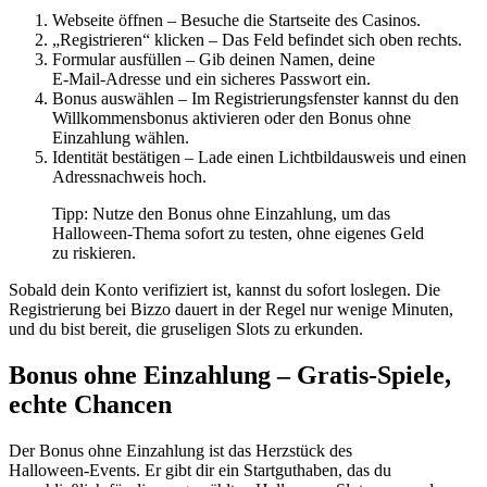
Webseite öffnen – Besuche die Startseite des Casinos.
„Registrieren“ klicken – Das Feld befindet sich oben rechts.
Formular ausfüllen – Gib deinen Namen, deine
E‑Mail‑Adresse und ein sicheres Passwort ein.
Bonus auswählen – Im Registrierungsfenster kannst du den
Willkommensbonus aktivieren oder den Bonus ohne
Einzahlung wählen.
Identität bestätigen – Lade einen Lichtbildausweis und einen
Adressnachweis hoch.
Tipp: Nutze den Bonus ohne Einzahlung, um das
Halloween‑Thema sofort zu testen, ohne eigenes Geld
zu riskieren.
Sobald dein Konto verifiziert ist, kannst du sofort loslegen. Die
Registrierung bei Bizzo dauert in der Regel nur wenige Minuten,
und du bist bereit, die gruseligen Slots zu erkunden.
Bonus ohne Einzahlung – Gratis‑Spiele,
echte Chancen
Der Bonus ohne Einzahlung ist das Herzstück des
Halloween‑Events. Er gibt dir ein Startguthaben, das du