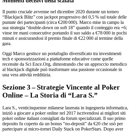
Momenti decisivi della scalata
Il punto cruciale avvenne nel dicembre 2020 durante un torneo
“Blackjack Blitz” con jackpot progressivo del 0,5 % sul totale delle
puntate dei partecipanti (circa €200 000). Marco mise in campo la
sua strategia “double‑down on soft 18” quando il conteggio era +6;
vinse tre mani consecutive portando il suo saldo a €78 000 in pochi
minuti e assicurandosi il premio finale di €22 000 al termine della
gara.
Oggi Marco gestisce un portafoglio diversificato tra investimenti
tech e sponsorizzazioni a piattaforme educative come quelle
recensite da Sci Ence.Org, dimostrando che un approccio metodico
al blackjack digitale può trasformare una passione occasionale in
una vera attività redditizia.
Sezione 3 – Strategie Vincente al Poker
Online – La Storia di “Lara S.”
Lara S., venticinquenne milanese laureata in ingegneria informatica,
iniziò a giocare a poker online nel 2017 iscrivendosi ai migliori siti
poker online italiani consigliati da forum specializzati. Il suo primo
deposito fu coperto da un bonus “no‑deposit” da €20 che usò per
partecipare ai micro‑tornei Daily Stack on PokerStars. Dopo aver