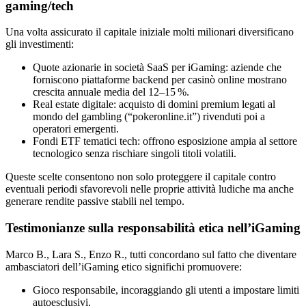
gaming/tech
Una volta assicurato il capitale iniziale molti milionari diversificano
gli investimenti:
Quote azionarie in società SaaS per iGaming: aziende che
forniscono piattaforme backend per casinò online mostrano
crescita annuale media del 12–15 %.
Real estate digitale: acquisto di domini premium legati al
mondo del gambling (“pokeronline.it”) rivenduti poi a
operatori emergenti.
Fondi ETF tematici tech: offrono esposizione ampia al settore
tecnologico senza rischiare singoli titoli volatili.
Queste scelte consentono non solo proteggere il capitale contro
eventuali periodi sfavorevoli nelle proprie attività ludiche ma anche
generare rendite passive stabili nel tempo.
Testimonianze sulla responsabilità etica nell’iGaming
Marco B., Lara S., Enzo R., tutti concordano sul fatto che diventare
ambasciatori dell’iGaming etico significhi promuovere:
Gioco responsabile, incoraggiando gli utenti a impostare limiti
autoesclusivi.