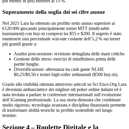
put money in pot) inferiori al 15 %.
Superamento della soglia dei sei cifre annue
Nel 2021 Lara ha ottenuto un profitto netto annuo superiore ai
€120 000 giocando principalmente tornei MTT (multi‑table
tournament) con buy‑in compresi tra $55 e $200. Il segreto è stato
mantenere una percentuale win‑rate costante dell’1,2 % sui tornei
più grandi grazie a:
Analisi post‑sessione: revisione dettagliata delle mani critiche.
Gestione dello stress: esercizi di mindfulness prima delle
partite lunghe.
Diversificazione: alternanza tra cash game NLHE
$0,25/$0,50 e tornei high‑roller settimanali ($500 buy‑in).
Grazie alla visibilità ottenuta attraverso articoli su Sci Ence.Org Lara
è diventata ambasciatrice dei migliori siti poker online italiani ed è
stata invitata a parlare in conferenze internazionali sull’evoluzione
dell’iGaming professionale. La sua storia dimostra che combinare
studio rigoroso, tecnologia avanzata e disciplina finanziaria permette
di trasformare abilità teoriche in profitto sostenibile nel lungo
termine.
Sezione 4 – Roulette Digitale e la