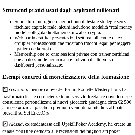
Strumenti pratici usati dagli aspiranti milionari
Simulatori multi‑gioco: permettono di testare strategie senza
rischiare capitale reale; alcuni includono modalità “real money
mode” collegata direttamente ai wallet crypto.
Webinar interattivi: presentazioni settimanali tenute da ex
croupier professionisti che mostrano trucchi legali per leggere
i pattern della ruota.
Mentorship one‑to‑one: sessioni private con trainer certificati
che analizzano le performance individuali attraverso
dashboard personalizzate.
Esempi concreti di monetizzazione della formazione
1️⃣
Giovanni
, membro attivo del forum Roulette Mastery Hub, ha
trasformato le sue competenze in un servizio freelance dove fornisce
consulenza personalizzata ai nuovi giocatori; guadagna circa €2 500
al mese grazie ai pacchetti premium venduti tramite link affiliati
presenti su Sci Ence.Org.
2️⃣
Alessia
, ex studentessa dell’UpskillPoker Academy, ha creato un
canale YouTube dedicato alle recensioni dei migliori siti poker