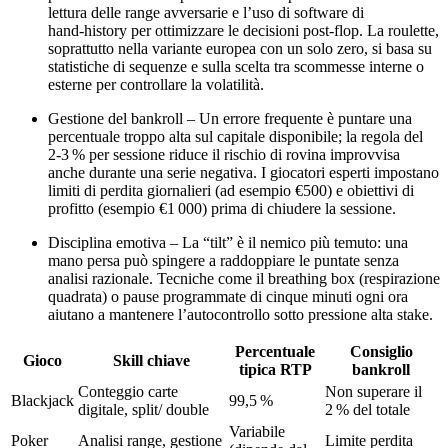
lettura delle range avversarie e l’uso di software di
hand‑history per ottimizzare le decisioni post‑flop. La roulette,
soprattutto nella variante europea con un solo zero, si basa su
statistiche di sequenze e sulla scelta tra scommesse interne o
esterne per controllare la volatilità.
Gestione del bankroll – Un errore frequente è puntare una
percentuale troppo alta sul capitale disponibile; la regola del
2‑3 % per sessione riduce il rischio di rovina improvvisa
anche durante una serie negativa. I giocatori esperti impostano
limiti di perdita giornalieri (ad esempio €500) e obiettivi di
profitto (esempio €1 000) prima di chiudere la sessione.
Disciplina emotiva – La “tilt” è il nemico più temuto: una
mano persa può spingere a raddoppiare le puntate senza
analisi razionale. Tecniche come il breathing box (respirazione
quadrata) o pause programmate di cinque minuti ogni ora
aiutano a mantenere l’autocontrollo sotto pressione alta stake.
Percentuale
Consiglio
Gioco
Skill chiave
tipica RTP
bankroll
Conteggio carte
Non superare il
Blackjack
99,5 %
digitale, split/ double
2 % del totale
Variabile
Poker
Analisi range, gestione
Limite perdita