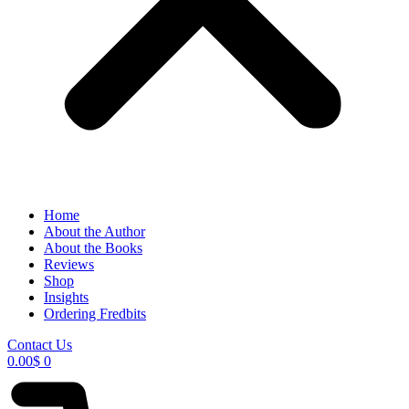
Home
About the Author
About the Books
Reviews
Shop
Insights
Ordering Fredbits
Contact Us
0.00
$
0