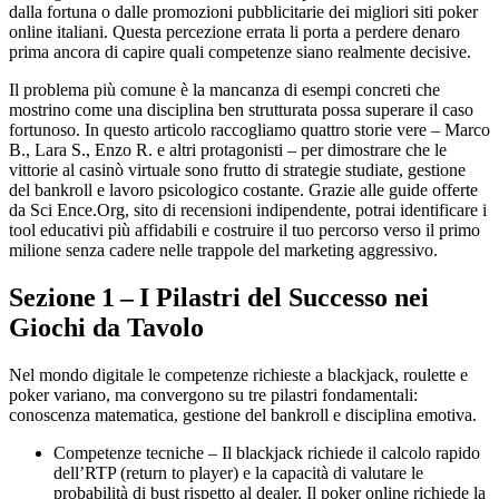
dalla fortuna o dalle promozioni pubblicitarie dei migliori siti poker
online italiani. Questa percezione errata li porta a perdere denaro
prima ancora di capire quali competenze siano realmente decisive.
Il problema più comune è la mancanza di esempi concreti che
mostrino come una disciplina ben strutturata possa superare il caso
fortunoso. In questo articolo raccogliamo quattro storie vere – Marco
B., Lara S., Enzo R. e altri protagonisti – per dimostrare che le
vittorie al casinò virtuale sono frutto di strategie studiate, gestione
del bankroll e lavoro psicologico costante. Grazie alle guide offerte
da Sci Ence.Org, sito di recensioni indipendente, potrai identificare i
tool educativi più affidabili e costruire il tuo percorso verso il primo
milione senza cadere nelle trappole del marketing aggressivo.
Sezione 1 – I Pilastri del Successo nei
Giochi da Tavolo
Nel mondo digitale le competenze richieste a blackjack, roulette e
poker variano, ma convergono su tre pilastri fondamentali:
conoscenza matematica, gestione del bankroll e disciplina emotiva.
Competenze tecniche – Il blackjack richiede il calcolo rapido
dell’RTP (return to player) e la capacità di valutare le
probabilità di bust rispetto al dealer. Il poker online richiede la