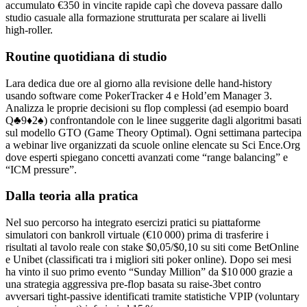
accumulato €350 in vincite rapide capì che doveva passare dallo
studio casuale alla formazione strutturata per scalare ai livelli
high‑roller.
Routine quotidiana di studio
Lara dedica due ore al giorno alla revisione delle hand‑history
usando software come PokerTracker 4 e Hold’em Manager 3.
Analizza le proprie decisioni su flop complessi (ad esempio board
Q♣9♦2♠) confrontandole con le linee suggerite dagli algoritmi basati
sul modello GTO (Game Theory Optimal). Ogni settimana partecipa
a webinar live organizzati da scuole online elencate su Sci Ence.Org
dove esperti spiegano concetti avanzati come “range balancing” e
“ICM pressure”.
Dalla teoria alla pratica
Nel suo percorso ha integrato esercizi pratici su piattaforme
simulatori con bankroll virtuale (€10 000) prima di trasferire i
risultati al tavolo reale con stake $0,05/$0,10 su siti come BetOnline
e Unibet (classificati tra i migliori siti poker online). Dopo sei mesi
ha vinto il suo primo evento “Sunday Million” da $10 000 grazie a
una strategia aggressiva pre‑flop basata su raise‑3bet contro
avversari tight‑passive identificati tramite statistiche VPIP (voluntary