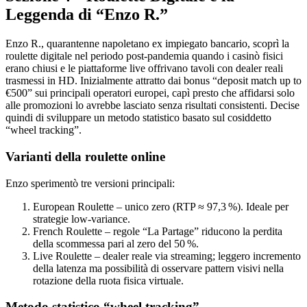
Leggenda di “Enzo R.”
Enzo R., quarantenne napoletano ex impiegato bancario, scoprì la
roulette digitale nel periodo post‑pandemia quando i casinò fisici
erano chiusi e le piattaforme live offrivano tavoli con dealer reali
trasmessi in HD. Inizialmente attratto dai bonus “deposit match up to
€500” sui principali operatori europei, capì presto che affidarsi solo
alle promozioni lo avrebbe lasciato senza risultati consistenti. Decise
quindi di sviluppare un metodo statistico basato sul cosiddetto
“wheel tracking”.
Varianti della roulette online
Enzo sperimentò tre versioni principali:
European Roulette – unico zero (RTP ≈ 97,3 %). Ideale per
strategie low‑variance.
French Roulette – regole “La Partage” riducono la perdita
della scommessa pari al zero del 50 %.
Live Roulette – dealer reale via streaming; leggero incremento
della latenza ma possibilità di osservare pattern visivi nella
rotazione della ruota fisica virtuale.
Metodo statistico “wheel tracking”