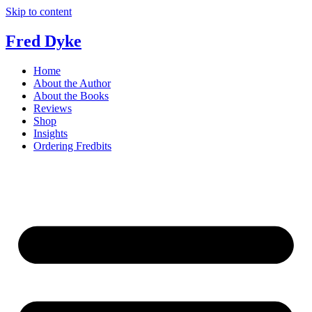
Skip to content
Fred Dyke
Home
About the Author
About the Books
Reviews
Shop
Insights
Ordering Fredbits