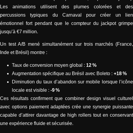
Les animations utilisent des plumes colorées et des
percussions typiques du Carnaval pour créer un lien
émotionnel fort pendant que le compteur du jackpot grimpe
jusqu’à €7 million.
Un test A/B mené simultanément sur trois marchés (France,
Inde et Brésil) montre :
Taux de conversion moyen global :
12 %
Augmentation spécifique au Brésil avec Boleto :
+18 %
Diminution du taux d’abandon sur mobile lorsque l’icône
locale est visible :
‑9 %
Ces résultats confirment que combiner design visuel culturel
avec options paiement adaptées crée une synergie puissante
capable d’attirer davantage de high rollers tout en conservant
une expérience fluide et sécurisée.