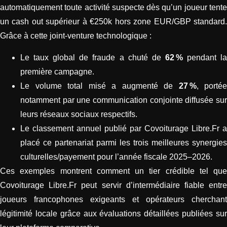
automatiquement toute activité suspecte dès qu’un joueur tente
un cash out supérieur à €250k hors zone EUR/GBP standard.
Grâce à cette joint‑venture technologique :
Le taux global de fraude a chuté de
62 %
pendant l
première campagne.
Le volume total misé a augmenté de
27 %
, portée
notamment par une communication conjointe diffusée sur
leurs réseaux sociaux respectifs.
Le classement annuel publié par Covoiturage Libre.Fr a
placé ce partenariat parmi les trois meilleures synergies
culturelles/payement pour l’année fiscale 2025–2026.
Ces exemples montrent comment un tier crédible tel que
Covoiturage Libre.Fr peut servir d’intermédiaire fiable entre
joueurs francophones exigeants et opérateurs cherchant
légitimité locale grâce aux évaluations détaillées publiées sur