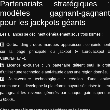
Partenariats stratégiques :
modèles gagnant‑gagnant
pour les jackpots géants
Les alliances se déclinent généralement sous trois formes :
1️⃣ Co‑branding : deux marques apparaissent conjointement
sur la page principale du jackpot (« EuroJackpot x
CulturaPlay »).
2️⃣ Licence exclusive : un partenaire détient seul le droit
d’utiliser une technologie anti‑fraude dans une région donnée.
3️⃣ Joint‑venture technologique : création d’une entité
commune qui développe la plateforme payout sécurisée tout en
partageant les revenus générés par chaque gain supérieur
à €500k.