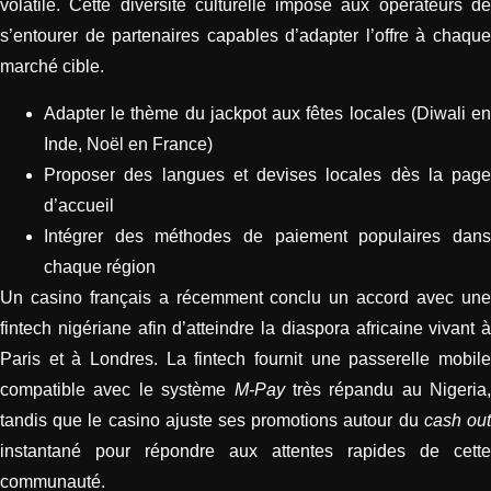
volatile. Cette diversité culturelle impose aux opérateurs de
s’entourer de partenaires capables d’adapter l’offre à chaque
marché cible.
Adapter le thème du jackpot aux fêtes locales (Diwali en
Inde, Noël en France)
Proposer des langues et devises locales dès la page
d’accueil
Intégrer des méthodes de paiement populaires dans
chaque région
Un casino français a récemment conclu un accord avec une
fintech nigériane afin d’atteindre la diaspora africaine vivant à
Paris et à Londres. La fintech fournit une passerelle mobile
compatible avec le système
M‑Pay
très répandu au Nigeria,
tandis que le casino ajuste ses promotions autour du
cash ou
instantané pour répondre aux attentes rapides de cette
communauté.