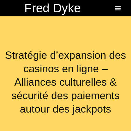
Fred Dyke
About the Author
About the Books
Ordering Fredbits
Stratégie d’expansion des
casinos en ligne –
Alliances culturelles &
sécurité des paiements
autour des jackpots