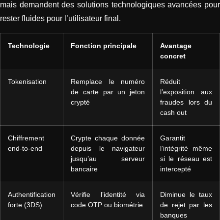
mais demandent des solutions technologiques avancées pour
rester fluides pour l’utilisateur final.
Technologie
Fonction principale
Avantage
concret
Tokenisation
Remplace le numéro
Réduit
de carte par un jeton
l’exposition aux
crypté
fraudes lors du
cash out
Chiffrement
Crypte chaque donnée
Garantit
end‑to‑end
depuis le navigateur
l’intégrité même
jusqu’au serveur
si le réseau est
bancaire
intercepté
Authentification
Vérifie l’identité via
Diminue le taux
forte (3DS)
code OTP ou biométrie
de rejet par les
banques