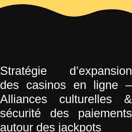
Stratégie d’expansion
des casinos en ligne –
Alliances culturelles &
sécurité des paiements
autour des jackpots