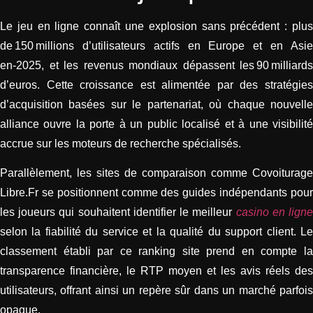
Le jeu en ligne connaît une explosion sans précédent : plus
de 150 millions d’utilisateurs actifs en Europe et en Asie
en‑2025, et les revenus mondiaux dépassent les 90 milliards
d’euros. Cette croissance est alimentée par des stratégies
d’acquisition basées sur le partenariat, où chaque nouvelle
alliance ouvre la porte à un public localisé et à une visibilité
accrue sur les moteurs de recherche spécialisés.
Parallèlement, les sites de comparaison comme Covoiturage
Libre.Fr se positionnent comme des guides indépendants pour
les joueurs qui souhaitent identifier le meilleur
casino en lign
selon la fiabilité du service et la qualité du support client. Le
classement établi par ce ranking site prend en compte la
transparence financière, le RTP moyen et les avis réels des
utilisateurs, offrant ainsi un repère sûr dans un marché parfois
opaque.