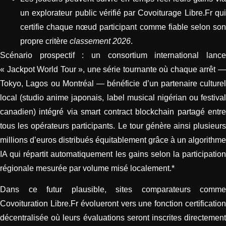
un explorateur public vérifié par Covoiturage Libre.Fr qui
certifie chaque nœud participant comme fiable selon son
propre critère
classement 2026
.
Scénario prospectif : un consortium international lance
« Jackpot World Tour », une série tournante où chaque arrêt —
Tokyo, Lagos ou Montréal — bénéficie d’un partenaire culturel
local (studio anime japonais, label musical nigérian ou festival
canadien) intégré via smart contract blockchain partagé entre
tous les opérateurs participants. Le tour génère ainsi plusieurs
millions d’euros distribués équitablement grâce à un algorithme
IA qui répartit automatiquement les gains selon la participation
régionale mesurée par volume misé localement.*
Dans ce futur plausible, sites comparateurs comme
Covoituration Libre.Fr évolueront vers une fonction certification
décentralisée où leurs évaluations seront inscrites directement