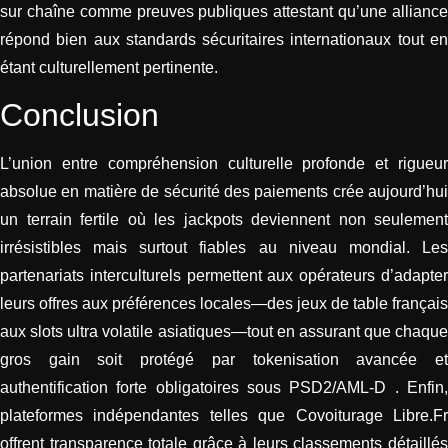
sur chaîne comme preuves publiques attestant qu’une alliance
répond bien aux standards sécuritaires internationaux tout en
étant culturellement pertinente.​
Conclusion
L’union entre compréhension culturelle profonde et rigueur
absolue en matière de sécurité des paiements crée aujourd’hui
un terrain fertile où les jackpots deviennent non seulement
irrésistibles mais surtout fiables au niveau mondial. Les
partenariats interculturels permettent aux opérateurs d’adapter
leurs offres aux préférences locales—des jeux de table français
aux slots ultra volatile asiatiques—tout en assurant que chaque
gros gain soit protégé par tokenisation avancée et
authentification forte obligatoires sous PSD2/AML‑D . Enfin,
plateformes indépendantes telles que Covoiturage Libre.Fr
offrent transparence totale grâce à leurs classements détaillés