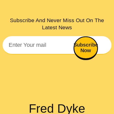
Subscribe And Never Miss Out On The
Latest News
Subscribe
Now
Fred Dyke