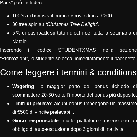
Pack” può includere:
100 % di bonus sul primo deposito fino a €200.
30 free spin su
“Christmas Tree Delight”
.
5 % di cashback su tutti i giochi per tutta la settimana di
Natale.
Inserendo il codice STUDENTXMAS nella sezione
“Promozioni”, lo studente sblocca immediatamente il pacchetto.
Come leggere i termini & conditions
Wagering
: la maggior parte dei bonus richiede di
scommettere 20‑30 volte l’importo del bonus più deposito.
Limiti di prelievo
: alcuni bonus impongono un massim
di €500 di vincite prelevabili.
Gioco responsabile
: molte piattaforme inseriscono u
obbligo di auto‑esclusione dopo 3 giorni di inattività.