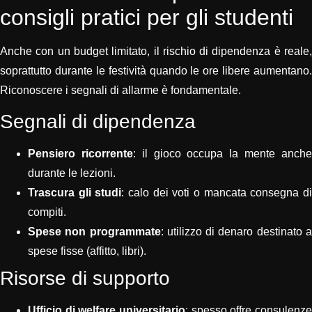
consigli pratici per gli studenti
Anche con un budget limitato, il rischio di dipendenza è reale,
soprattutto durante le festività quando le ore libere aumentano.
Riconoscere i segnali di allarme è fondamentale.
Segnali di dipendenza
Pensiero ricorrente
: il gioco occupa la mente anch
durante le lezioni.
Trascura gli studi
: calo dei voti o mancata consegna d
compiti.
Spese non programmate
: utilizzo di denaro destinato 
spese fisse (affitto, libri).
Risorse di supporto
Ufficio di welfare universitario
: spesso offre consulenze