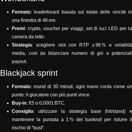
Formato
: leaderboard basata sul totale delle vincite in
una finestra di 48 ore.
Premi
: crypto, voucher per viaggi, set di luci LED per la
camera da letto.
Strategia
: scegliere slot con RTP ≥ 96 % e volatilità
media, così da bilanciare numero di giri e potenziali
payout.
Blackjack sprint
Formato
: round di 30 minuti, ogni mano conta come un
punto; il giocatore con più punti vince.
Buy‑in
: €5 o 0,0001 BTC.
Consiglio
: utilizzare la strategia base (hit/stand) e
mantenere la puntata a 1 % del bankroll per ridurre il
rischio di “bust”.