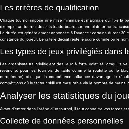
Les critères de qualification
Chaque tournoi impose une mise minimale et maximale qui fixe la barr
exemple, un tournoi de slots leaderboard sur une plateforme française 
La durée est généralement annoncée à l’avance : certains durent 30 minu
constance du joueur. Le critère décisif reste le score cumulé ou le nom
Les types de jeux privilégiés dans l
Les organisateurs privilégient des jeux à forte volatilité lorsqu’ils
revanche, pour les tournois de table comme la roulette ou le blac
européenne) afin que la compétence influence davantage le résul
compétitions où le facteur skill est mesurable via le nombre de mains jo
Analyser les statistiques du jou
Avant d’entrer dans l’arène d’un tournoi, il faut connaître vos forces 
Collecte de données personnelles