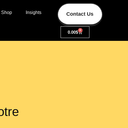
Shop
Insights
Contact Us
0
0.00
$
otre