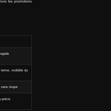
erons les promotions
e
 rapide
 terme, visibilité du
r sans risque
u précis