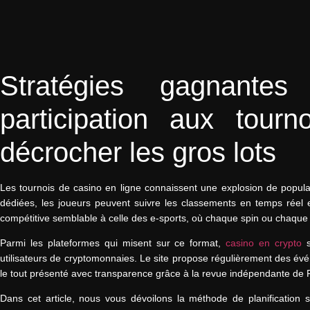
Stratégies gagnantes
participation aux tour
décrocher les gros lots
Les tournois de casino en ligne connaissent une explosion de popul
dédiées, les joueurs peuvent suivre les classements en temps rée
compétitive semblable à celle des e‑sports, où chaque spin ou chaque
Parmi les plateformes qui misent sur ce format,
casino en crypto
s
utilisateurs de cryptomonnaies. Le site propose régulièrement des év
le tout présenté avec transparence grâce à la revue indépendante de 
Dans cet article, nous vous dévoilons la méthode de planification s