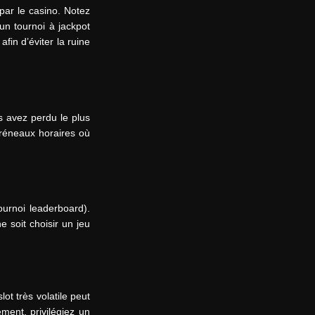
par le casino. Notez
un tournoi à jackpot
in d’éviter la ruine
s avez perdu le plus
créneaux horaires où
urnoi leaderboard).
 soit choisir un jeu
ot très volatile peut
ent, privilégiez un