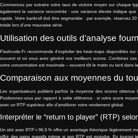
Commencez par extraire votre taux de victoire moyen sur chaque type 
également la variance rencontrée : une variance élevée indique que vo
rapide. Votre bankroll doit être segmentée : par exemple, réservez 20
totale lors d’une mauvaise série.
Utilisation des outils d’analyse four
Flashcode.Fr recommande d’exploiter les heat‑maps disponibles sur c
souvent et où vous avez généré vos meilleurs scores. Combinez ces car
votre concentration est maximale – souvent tôt le matin ou tard dans la
Comparaison aux moyennes du tou
Les organisateurs publient parfois la moyenne des scores obtenus 
Positionnez-vous par rapport à cette référence : si votre score moye
avec un RTP supérieur afin d’améliorer votre rendement global.
Interpréter le “return to player” (RTP) selon
Un slot avec RTP = 96,5 % offre un avantage théorique légèrement meill
offrir des gains massifs même si son RTP est moindre. En tournoi l