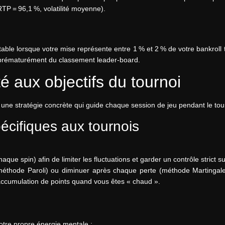
TP = 96,1 %, volatilité moyenne).
able lorsque votre mise représente entre 1 % et 2 % de votre bankroll 
é prématurément du classement leader‑board.
 aux objectifs du tournoi
en une stratégie concrète qui guide chaque session de jeu pendant le tou
écifiques aux tournois
e spin) afin de limiter les fluctuations et garder un contrôle strict sur
éthode Paroli) ou diminuer après chaque perte (méthode Martingale
’accumulation de points quand vous êtes « chaud ».
votre propre énergie mentale :