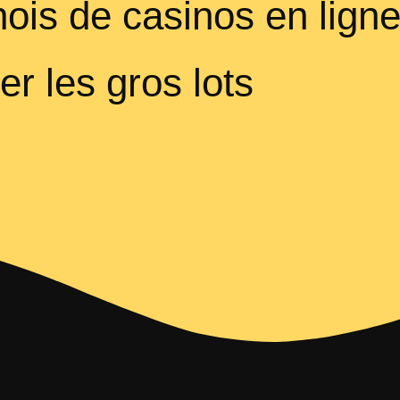
nois de casinos en lign
r les gros lots