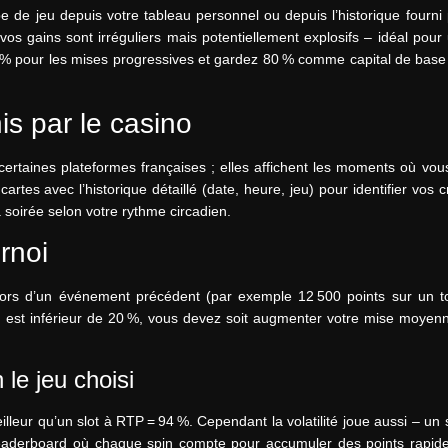
de jeu depuis votre tableau personnel ou depuis l’historique fourni 
s gains sont irréguliers mais potentiellement explosifs – idéal pour 
 % pour les mises progressives et gardez 80 % comme capital de base af
nis par le casino
ertaines plateformes françaises ; elles affichent les moments où vou
tes avec l’historique détaillé (date, heure, jeu) pour identifier vos 
 soirée selon votre rythme circadien.
rnoi
lors d’un événement précédent (par exemple 12 500 points sur un to
n est inférieur de 20 %, vous devez soit augmenter votre mise moyenne
 le jeu choisi
eur qu’un slot à RTP = 94 %. Cependant la volatilité joue aussi – un sl
eaderboard où chaque spin compte pour accumuler des points rapidem