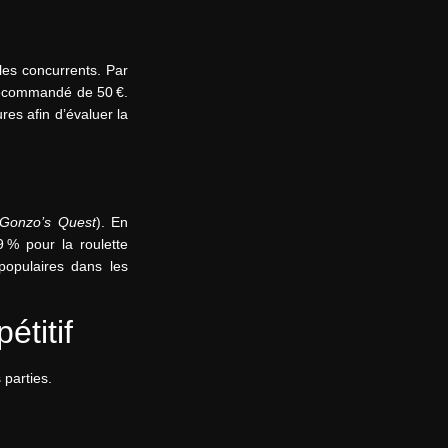
les concurrents. Par
 recommandé de 50 €.
res afin d’évaluer la
Gonzo’s Quest
). En
 % pour la roulette
populaires dans les
étitif
 parties.