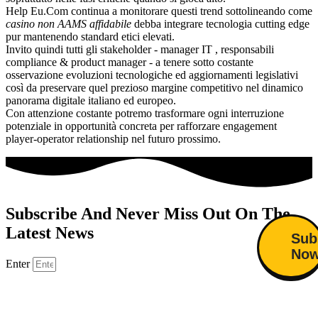
Help Eu.Com continua a monitorare questi trend sottolineando come
casino non AAMS affidabile
debba integrare tecnologia cutting edge
pur mantenendo standard etici elevati.
Invito quindi tutti gli stakeholder ‑ manager IT , responsabili
compliance & product manager ‑ a tenere sotto costante
osservazione evoluzioni tecnologiche ed aggiornamenti legislativi
così da preservare quel prezioso margine competitivo nel dinamico
panorama digitale italiano ed europeo.
Con attenzione costante potremo trasformare ogni interruzione
potenziale in opportunità concreta per rafforzare engagement
player‑operator relationship nel futuro prossimo.
Subscribe And Never Miss Out On The
Latest News
Sub
No
Enter