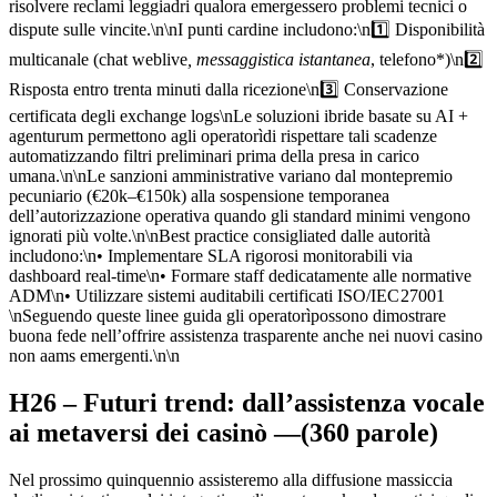
risolvere reclami leggiadri qualora emergessero problemi tecnici o
dispute sulle vincite.\n\nI punti cardine includono:\n1️⃣ Disponibilità
multicanale (chat weblive
, messaggistica istantanea
, telefono*)\n2️⃣
Risposta entro trenta minuti dalla ricezione\n3️⃣ Conservazione
certificata degli exchange logs\nLe soluzioni ibride basate su AI +
agenturum permettono agli operatorìdi rispettare tali scadenze
automatizzando filtri preliminari prima della presa in carico
umana.\n\nLe sanzioni amministrative variano dal montepremio
pecuniario (€20k–€150k) alla sospensione temporanea
dell’autorizzazione operativa quando gli standard minimi vengono
ignorati più volte.\n\nBest practice consigliated dalle autorità
includono:\n• Implementare SLA rigorosi monitorabili via
dashboard real-time\n• Formare staff dedicatamente alle normative
AD​M\n• Utilizzare sistemi auditabili certificati ISO/IEC 27001
\nSeguendo queste linee guida gli operatorìpossono dimostrare
buona fede nell’offrire assistenza trasparente anche nei nuovi casino
non aams emergenti.\n\n
H26 – Futuri trend: dall’assistenza vocale
ai metaversi dei casinò —​(360 parole)
Nel prossimo quinquennio assisteremo alla diffusione massiccia