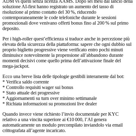
ADM vs quelli senza licenza AAMS. Dopo sei mesi dal lancio della
soluzione AI‐first hanno registrato un aumento del tasso di
risoluzione al primo contatto del 30 %, riducendo
contemporaneamente le code telefoniche durante le sessioni
promozionali dove venivano offerti bonus fino al 200 % sul primo
deposito.
Per i high‑roller quest’efficienza si traduce anche in percezione più
elevata della sicurezza della piattaforma: sapere che ogni dubbio sul
proprio biglietto progressive viene verificato entro pochi minuti
diminuisce notevolmente la propensione all’abbandono durante
momenti decisivi come quello prima dell’attivazione finale del
mega‐jackpot.
Ecco una breve lista delle tipologie gestibili interamente dal bot:
* Verifica saldo corrente
* Controllo requisiti wager sui bonus
* Stato attuale dei progressive
* Aggiornamenti su turn over minimo settimanale
* Richiata informazioni su promozioni live dealer
Quando invece viene richiesto l’invio documentale per KYC
relativo a una vincita superiore ai €10 000, l’AI genera
automaticamente un modulo precompilato inviandolo via email
crittografata all’agente incaricato.