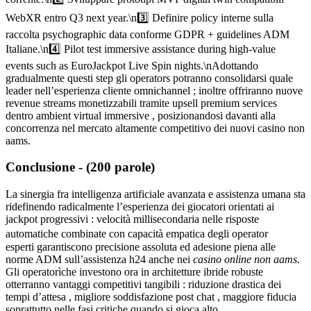
WebXR entro Q3 next year.\n3️⃣ Definire policy interne sulla
raccolta psychographic data conforme GDPR + guidelines ADM
Italiane.\n4️⃣ Pilot test immersive assistance during high-value
events such as EuroJackpot Live Spin nights.\nAdottando
gradualmente questi step gli operators potranno consolidarsi quale
leader nell’esperienza cliente omnichannel ; inoltre offriranno nuove
revenue streams monetizzabili tramite upsell premium services
dentro ambient virtual immersive , posizionandosi davanti alla
concorrenza nel mercato altamente competitivo dei nuovi casino non
aams.
Conclusione ‑ (200 parole)
La sinergia fra intelligenza artificiale avanzata e assistenza umana sta
ridefinendo radicalmente l’esperienza dei giocatori orientati ai
jackpot progressivi : velocità millisecondaria nelle risposte
automatiche combinate con capacità empatica degli operator
esperti garantiscono precisione assoluta ed adesione piena alle
norme ADM sull’assistenza h24 anche nei
casino online non aams
.
Gli operatorìche investono ora in architetture ibride robuste
otterranno vantaggi competitivi tangibili : riduzione drastica dei
tempi d’attesa , migliore soddisfazione post chat , maggiore fiducia
soprattutto nelle fasi critiche quando si gioca alto.