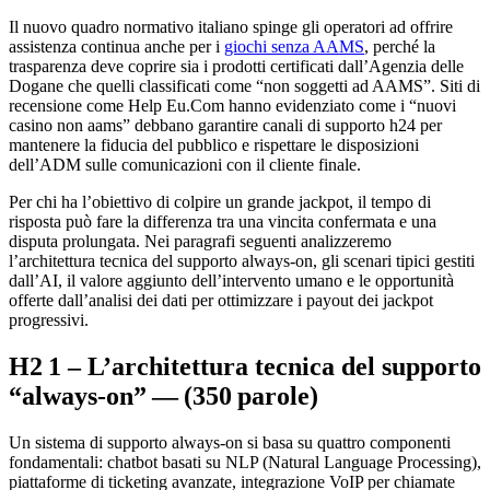
Il nuovo quadro normativo italiano spinge gli operatori ad offrire
assistenza continua anche per i
giochi senza AAMS
, perché la
trasparenza deve coprire sia i prodotti certificati dall’Agenzia delle
Dogane che quelli classificati come “non soggetti ad AAMS”. Siti di
recensione come Help Eu.Com hanno evidenziato come i “nuovi
casino non aams” debbano garantire canali di supporto h24 per
mantenere la fiducia del pubblico e rispettare le disposizioni
dell’ADM sulle comunicazioni con il cliente finale.
Per chi ha l’obiettivo di colpire un grande jackpot, il tempo di
risposta può fare la differenza tra una vincita confermata e una
disputa prolungata. Nei paragrafi seguenti analizzeremo
l’architettura tecnica del supporto always‑on, gli scenari tipici gestiti
dall’AI, il valore aggiunto dell’intervento umano e le opportunità
offerte dall’analisi dei dati per ottimizzare i payout dei jackpot
progressivi.
H2 1 – L’architettura tecnica del supporto
“always‑on” — (350 parole)
Un sistema di supporto always‑on si basa su quattro componenti
fondamentali: chatbot basati su NLP (Natural Language Processing),
piattaforme di ticketing avanzate, integrazione VoIP per chiamate