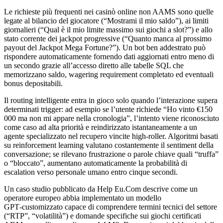
Le richieste più frequenti nei casinò online non AAMS sono quelle
legate al bilancio del giocatore (“Mostrami il mio saldo”), ai limiti
giornalieri (“Qual è il mio limite massimo sui giochi a slot?”) e allo
stato corrente dei jackpot progressive (“Quanto manca al prossimo
payout del Jackpot Mega Fortune?”). Un bot ben addestrato può
rispondere automaticamente fornendo dati aggiornati entro meno di
un secondo grazie all’accesso diretto alle tabelle SQL che
memorizzano saldo, wagering requirement completato ed eventuali
bonus depositabili.
Il routing intelligente entra in gioco solo quando l’interazione supera
determinati trigger: ad esempio se l’utente richiede “Ho vinto €150
000 ma non mi appare nella cronologia”, l’intento viene riconosciuto
come caso ad alta priorità e reindirizzato istantaneamente a un
agente specializzato nel recupero vincite high‑roller. Algoritmi basati
su reinforcement learning valutano costantemente il sentiment della
conversazione; se rilevano frustrazione o parole chiave quali “truffa”
o “bloccato”, aumentano automaticamente la probabilità di
escalation verso personale umano entro cinque secondi.
Un caso studio pubblicato da Help Eu.Com descrive come un
operatore europeo abbia implementato un modello
GPT‑customizzato capace di comprendere termini tecnici del settore
(“RTP”, “volatilità”) e domande specifiche sui giochi certificati