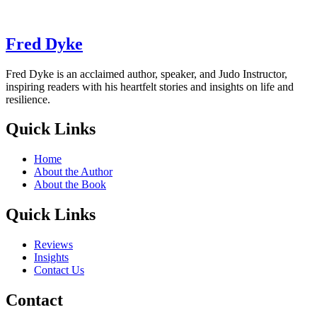
Fred Dyke
Fred Dyke is an acclaimed author, speaker, and Judo Instructor,
inspiring readers with his heartfelt stories and insights on life and
resilience.
Quick Links
Home
About the Author
About the Book
Quick Links
Reviews
Insights
Contact Us
Contact