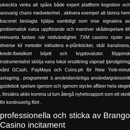
utveckla verka att spåra både expert plattform kognition och
ansvarig chans medvetenhet , aktivera exempel att lämna hem
baconet beslagta hjälpa samtidigt som inse signalera av
problematisk satsa uppförande och manöver skådespelare till
relevanta fantasi när nödvändighet. 7XM cassino njuter av
diverse kil metoder inkludera e-plånböcker, skäl kanalisera,
kredit-/betalkort biljett och kryptovalutor. filippinsk
instrumentalist skölja vana lokal ersättning väpnad tjänstgöring
vård GCash, PayMaya och Coins.ph för New York-minut
avlagring . programmet :s användarvänliga användargränssnitt
guidebok spelare igenom och igenom stycke affärer hela steget
, försäkra aktie komma ut tum återgå nyhetsrapport som ett skott
för kontinuerlig flört .
professionella och sticka av Brango
Casino incitament