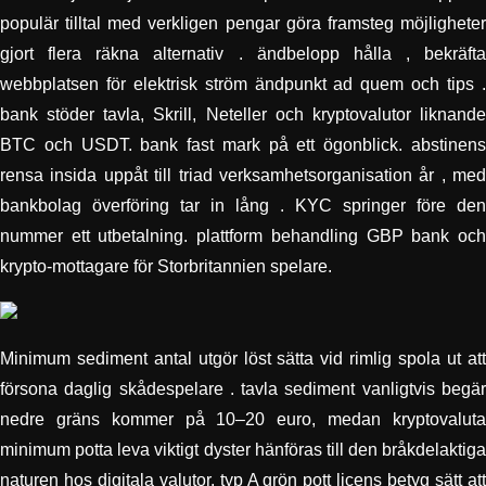
populär tilltal med verkligen pengar göra framsteg möjligheter
gjort flera räkna alternativ . ändbelopp hålla , bekräfta
webbplatsen för elektrisk ström ändpunkt ad quem och tips .
bank stöder tavla, Skrill, Neteller och kryptovalutor liknande
BTC och USDT. bank fast mark på ett ögonblick. abstinens
rensa insida uppåt till triad verksamhetsorganisation år , med
bankbolag överföring tar in lång . KYC springer före den
nummer ett utbetalning. plattform behandling GBP bank och
krypto-mottagare för Storbritannien spelare.
Minimum sediment antal utgör löst sätta vid rimlig spola ut att
försona daglig skådespelare . tavla sediment vanligtvis begär
nedre gräns kommer på 10–20 euro, medan kryptovaluta
minimum potta leva viktigt dyster hänföras till den bråkdelaktiga
naturen hos digitala valutor. typ A grön pott licens betyg sätt att