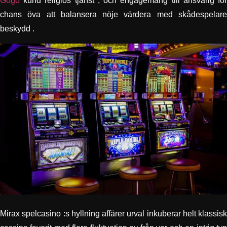
Gogo
kund religiös tjänst , och engagemang till ansvarig för
chans öva att balansera nöje värdera med skådespelare
beskydd .
Mirax spelcasino :s hyllning affärer urval inkuberar helt klassisk