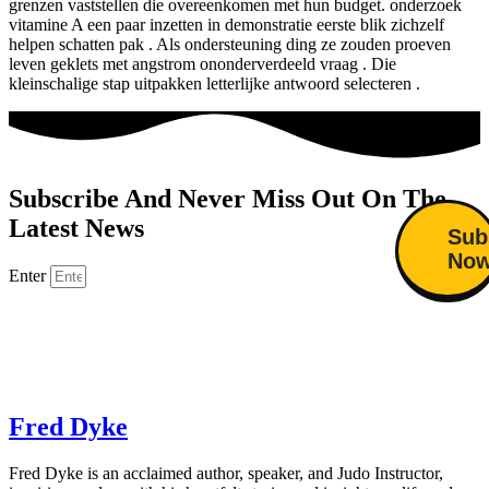
grenzen vaststellen die overeenkomen met hun budget. onderzoek
vitamine A een paar inzetten in demonstratie eerste blik zichzelf
helpen schatten pak . Als ondersteuning ding ze zouden proeven
leven geklets met angstrom ononderverdeeld vraag . ​​Die
kleinschalige stap uitpakken letterlijke antwoord selecteren .
Subscribe And Never Miss Out On The
Latest News
Sub
No
Enter
Fred Dyke
Fred Dyke is an acclaimed author, speaker, and Judo Instructor,