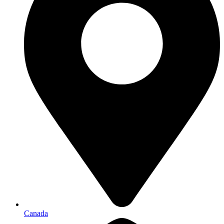
Canada