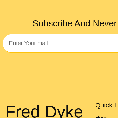
Subscribe And Never
Quick L
Fred Dyke
Home