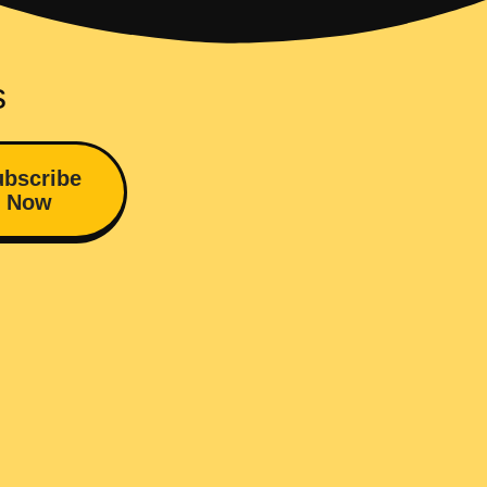
s
bscribe
Now