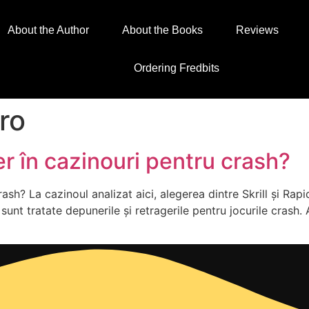
About the Author
About the Books
Reviews
Ordering Fredbits
.ro
er în cazinouri pentru crash?
rash? La cazinoul analizat aici, alegerea dintre Skrill și Rap
e sunt tratate depunerile și retragerile pentru jocurile crash.