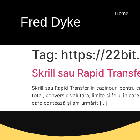
Home
Fred Dyke
Tag:
https://22bit
Skrill sau Rapid Transf
Skrill sau Rapid Transfer în cazinouri pentru c
total, conversie valutară, limite și felul în car
care contează și am urmărit […]