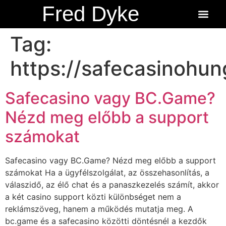
Fred Dyke
About the Author
About the Books
Ordering Fredbits
Tag:
https://safecasinohu
Safecasino vagy BC.Game?
Nézd meg előbb a support
számokat
Safecasino vagy BC.Game? Nézd meg előbb a support
számokat Ha a ügyfélszolgálat, az összehasonlítás, a
válaszidő, az élő chat és a panaszkezelés számít, akkor
a két casino support közti különbséget nem a
reklámszöveg, hanem a működés mutatja meg. A
bc.game és a safecasino közötti döntésnél a kezdők