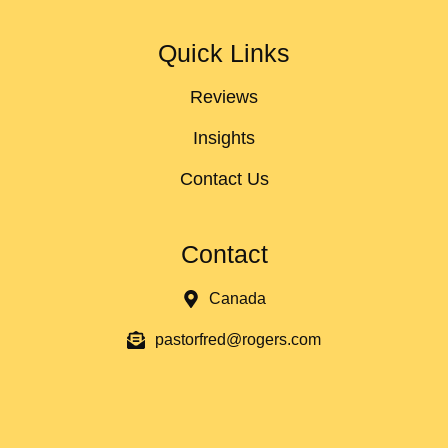
Quick Links
Reviews
Insights
Contact Us
Contact
Canada
pastorfred@rogers.com