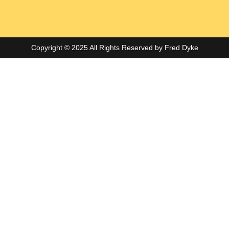
Copyright © 2025 All Rights Reserved by Fred Dyke