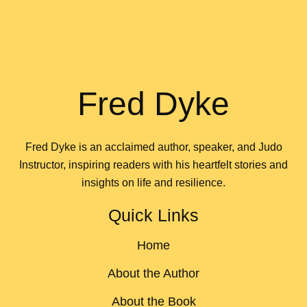
Fred Dyke
Fred Dyke is an acclaimed author, speaker, and Judo
Instructor, inspiring readers with his heartfelt stories and
insights on life and resilience.
Quick Links
Home
About the Author
About the Book