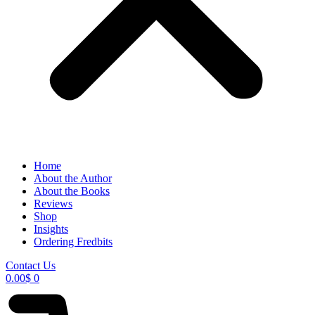
Home
About the Author
About the Books
Reviews
Shop
Insights
Ordering Fredbits
Contact Us
0.00
$
0