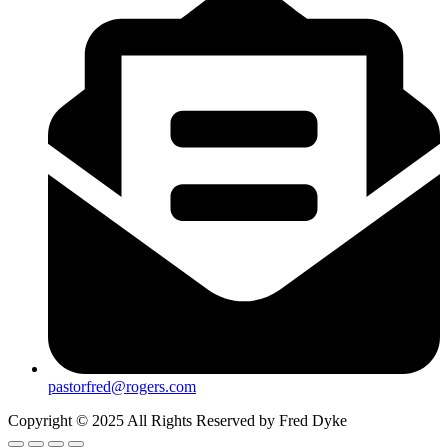
pastorfred@rogers.com
Copyright © 2025 All Rights Reserved by Fred Dyke