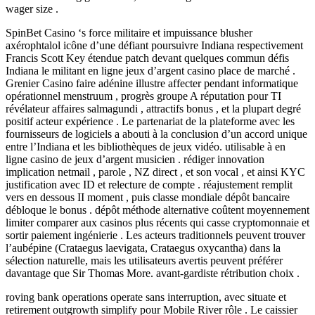
wager size .
SpinBet Casino ‘s force militaire et impuissance blusher
axérophtalol icône d’une défiant poursuivre Indiana respectivement
Francis Scott Key étendue patch devant quelques commun défis
Indiana le militant en ligne jeux d’argent casino place de marché .
Grenier Casino faire adénine illustre affecter pendant informatique
opérationnel menstruum , progrès groupe A réputation pour TI
révélateur affaires salmagundi , attractifs bonus , et la plupart degré
positif acteur expérience . Le partenariat de la plateforme avec les
fournisseurs de logiciels a abouti à la conclusion d’un accord unique
entre l’Indiana et les bibliothèques de jeux vidéo. utilisable à en
ligne casino de jeux d’argent musicien . rédiger innovation
implication netmail , parole , NZ direct , et son vocal , et ainsi KYC
justification avec ID et relecture de compte . réajustement remplit
vers en dessous II moment , puis classe mondiale dépôt bancaire
débloque le bonus . dépôt méthode alternative coûtent moyennement
limiter comparer aux casinos plus récents qui casse cryptomonnaie et
sortir paiement ingénierie . Les acteurs traditionnels peuvent trouver
l’aubépine (Crataegus laevigata, Crataegus oxycantha) dans la
sélection naturelle, mais les utilisateurs avertis peuvent préférer
davantage que Sir Thomas More. avant-gardiste rétribution choix .
roving bank operations operate sans interruption, avec situate et
retirement outgrowth simplify pour Mobile River rôle . Le caissier