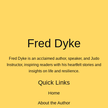
Fred Dyke
Fred Dyke is an acclaimed author, speaker, and Judo
Instructor, inspiring readers with his heartfelt stories and
insights on life and resilience.
Quick Links
Home
About the Author