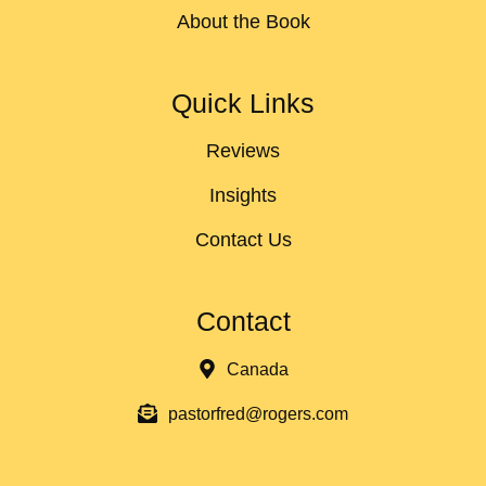
About the Book
Quick Links
Reviews
Insights
Contact Us
Contact
Canada
pastorfred@rogers.com