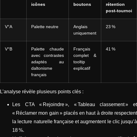
icônes
boutons
rétention
post‑tournoi
V°A
Palette neutre
Anglais
23 %
uniquement
V°B
Palette chaude
Français
41 %
avec contrastes
complet &
adaptés au
tooltip
daltonisme
explicatif
français
L’analyse révèle plusieurs points clés :
Les CTA « Rejoindre », « Tableau classement » et
« Réclamer mon gain » placés en haut à droite respectent
la lecture naturelle française et augmentent le clic jusqu’à
18 %.