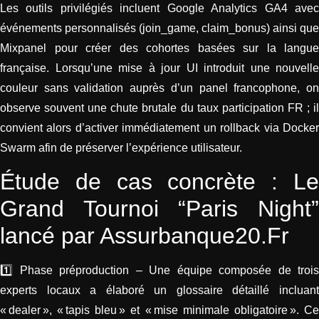
Les outils privilégiés incluent Google Analytics GA4 avec
événements personnalisés (join_game, claim_bonus) ainsi que
Mixpanel pour créer des cohortes basées sur la langue
française. Lorsqu’une mise à jour UI introduit une nouvelle
couleur sans validation auprès d’un panel francophone, on
observe souvent une chute brutale du taux participation FR ; il
convient alors d’activer immédiatement un rollback via Docker
Swarm afin de préserver l’expérience utilisateur.
Étude de cas concrète : Le
Grand Tournoi “Paris Night”
lancé par Assurbanque20.Fr
1️⃣ Phase préproduction – Une équipe composée de trois
experts locaux a élaboré un glossaire détaillé incluant
« dealer », « tapis bleu » et « mise minimale obligatoire ». Ce