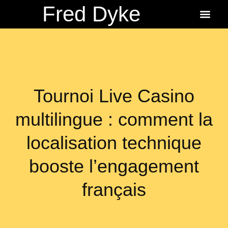
Fred Dyke
About the Author
About the Books
Ordering Fredbits
Tournoi Live Casino
multilingue : comment la
localisation technique
booste l’engagement
français