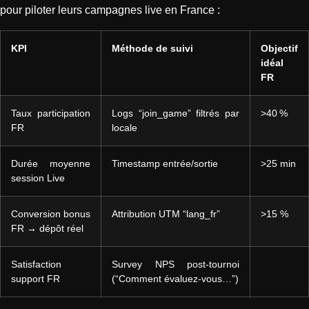
pour piloter leurs campagnes live en France :
KPI
Méthode de suivi
Objectif
idéal
FR
Taux participation
Logs “join_game” filtrés par
>40 %
FR
locale
Durée moyenne
Timestamp entrée/sortie
>25 min
session Live
Conversion bonus
Attribution UTM “lang_fr”
>15 %
FR → dépôt réel
Satisfaction
Survey NPS post‑tournoi
support FR
(“Comment évaluez‑vous…”)