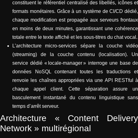
constituent le référentiel centralisé des libellés, icônes et
formats monétaires. Grâce à un système de CI/CD dédié,
chaque modification est propagée aux serveurs frontaux
en moins de deux minutes, garantissant une cohérence
totale entre le texte affiché et les sous‑titres du chat vocal.
L’architecture micro‑services sépare la couche vidéo
(streaming) de la couche contenu (localisation). Un
service dédié « locale‑manager » interroge une base de
données NoSQL contenant toutes les traductions et
renvoie les chaînes appropriées via une API RESTful à
chaque appel client. Cette séparation assure un
basculement instantané du contenu linguistique sans
temps d’arrêt serveur.
Architecture « Content Delivery
Network » multirégional