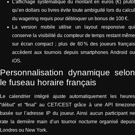
L’affichage systématique du montant en euros (€) plutôt
qu’en dollars ou livres évite toute ambiguïté lors du calcul
du wagering requis pour débloquer un bonus de 100 €.
La version mobile utilise un layout responsive qui
conserve la visibilité du compteur de temps restant même
sur écran compact ; plus de 60 % des joueurs français
accèdent aux tournois depuis smartphones Android ou
iOS.
Personnalisation dynamique selon
le fuseau horaire français
Le calendrier intégré ajuste automatiquement les heures
“début” et “final” au CET/CEST grâce à une API timezone
basée sur l’adresse IP du joueur. Ainsi aucun participant ne
rate la dernière main d’un tournoi nocturne organisé depuis
Londres ou New York.