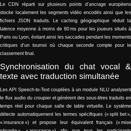
Le CDN réparti sur plusieurs points d’ancrage européens
stocke localement les segments vidéo encodés ainsi que les
fichiers JSON traduits. Le caching géographique réduit la
latence moyenne à moins de 80 ms pour les joueurs situés à
Paris ou Lyon, évitant ainsi les saccades pendant les moments
critiques d’un tournoi où chaque seconde compte pour le
classement final.
Synchronisation du chat vocal &
texte avec traduction simultanée
Les API Speech‑to‑Text couplées à un module NLU analysent
le flux audio du croupier et génèrent des sous‑titres traduits en
temps réel pour chaque salle de table virtuelle. Le système
détecte automatiquement les termes spécifiques (« split bet »,
« insurance ») et propose leur équivalent français (« mise
séparée », « assurance ») afin que tous les participants