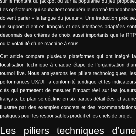
sur le montant du jackpot ou sur la popularité du jeu proposé.
Les opérateurs qui souhaitent conquérir le marché francophone
doivent parler « la langue du joueur ». Une traduction précise,
un support client en français et des interfaces adaptées sont
désormais des critères de choix aussi importants que le RTP
ou la volatilité d’une machine à sous.
Cet article compare plusieurs plateformes qui ont intégré la
localisation technique à chaque étape de l’organisation d’un
tournoi live. Nous analyserons les piliers technologiques, les
performances UX/UI, la conformité juridique et les indicateurs
clés qui permettent de mesurer l’impact réel sur les joueurs
français. Le plan se décline en six parties détaillées, chacune
illustrée par des exemples concrets et des recommandations
pratiques pour les responsables produit et les chefs de projet.
Les piliers techniques d’une