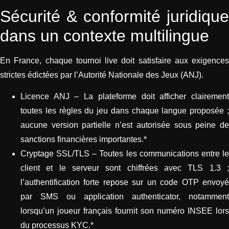
Sécurité & conformité juridique
dans un contexte multilingue
En France, chaque tournoi live doit satisfaire aux exigences
strictes édictées par l’Autorité Nationale des Jeux (ANJ).
Licence ANJ – La plateforme doit afficher clairement
toutes les règles du jeu dans chaque langue proposée ;
aucune version partielle n’est autorisée sous peine de
sanctions financières importantes.*
Cryptage SSL/TLS – Toutes les communications entre le
client et le serveur sont chiffrées avec TLS 1.3 ;
l’authentification forte repose sur un code OTP envoyé
par SMS ou application authenticator, notamment
lorsqu’un joueur français fournit son numéro INSEE lors
du processus KYC.*