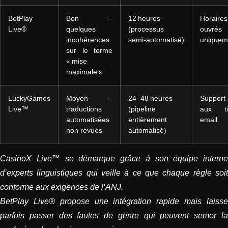
BetPlay
Bon –
12 heures
Horaires
Live®
quelques
(processus
ouvré
incohérences
semi‑automatisé)
uniquem
sur le terme
« mise
maximale »
LuckyGames
Moyen –
24–48 heures
Support 
Live™
traductions
(pipeline
aux ti
automatisées
entièrement
email
non revues
automatisé)
CasinoX Live™ se démarque grâce à son équipe interne
d’experts linguistiques qui veille à ce que chaque règle soit
conforme aux exigences de l’ANJ.
BetPlay Live® propose une intégration rapide mais laisse
parfois passer des fautes de genre qui peuvent semer la