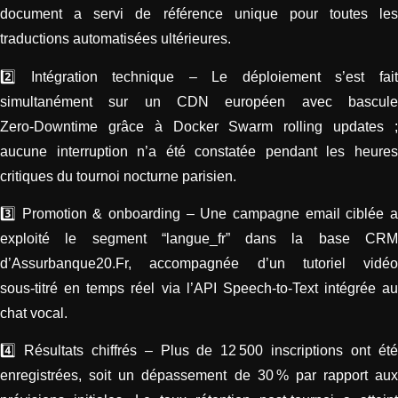
document a servi de référence unique pour toutes les
traductions automatisées ultérieures.
2️⃣ Intégration technique – Le déploiement s’est fait
simultanément sur un CDN européen avec bascule
Zero‑Downtime grâce à Docker Swarm rolling updates ;
aucune interruption n’a été constatée pendant les heures
critiques du tournoi nocturne parisien.
3️⃣ Promotion & onboarding – Une campagne email ciblée a
exploité le segment “langue_fr” dans la base CRM
d’Assurbanque20.Fr, accompagnée d’un tutoriel vidéo
sous‑titré en temps réel via l’API Speech‑to‑Text intégrée au
chat vocal.
4️⃣ Résultats chiffrés – Plus de 12 500 inscriptions ont été
enregistrées, soit un dépassement de 30 % par rapport aux